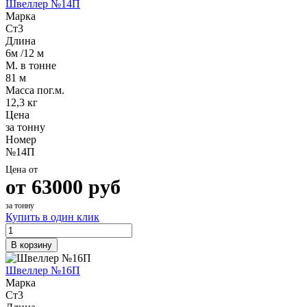
Швеллер №14П
Марка
Ст3
Длина
6м /12 м
М. в тонне
81 м
Масса пог.м.
12,3 кг
Цена
за тонну
Номер
№14П
Цена от
от
63000
руб
за тонну
Купить в один клик
В корзину
Швеллер №16П
Марка
Ст3