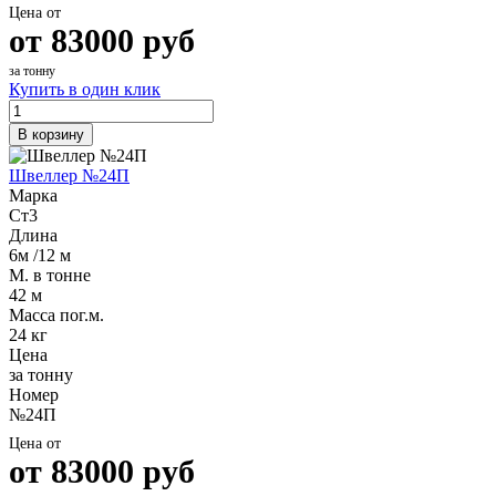
Цена от
от
83000
руб
за тонну
Купить в один клик
В корзину
Швеллер №24П
Марка
Ст3
Длина
6м /12 м
М. в тонне
42 м
Масса пог.м.
24 кг
Цена
за тонну
Номер
№24П
Цена от
от
83000
руб