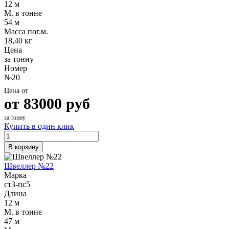
12 м
М. в тонне
54 м
Масса пог.м.
18,40 кг
Цена
за тонну
Номер
№20
Цена от
от
83000
руб
за тонну
Купить в один клик
В корзину
Швеллер №22
Марка
ст3-пс5
Длина
12 м
М. в тонне
47 м