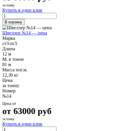
за тонну
Купить в один клик
В корзину
Швеллер №14 — цена
Марка
ст3-пс5
Длина
12 м
М. в тонне
81 м
Масса пог.м.
12,30 кг
Цена
за тонну
Номер
№14
Цена от
от
63000
руб
за тонну
Купить в один клик