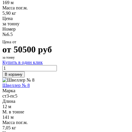
169 м
Шина
Фитинги
Масса пог.м.
медная
резьбовые
5,90 кг
Круг
латунные
Цена
медный
Фитинги
за тонну
(пруток)
резьбовые
Номер
Лента
стальные
№6.5
медная
Фитинги
Лист
резьбовые
Цена от
медный
чугунные
от
50500
руб
Труба
Хомуты
медная
стальные
за тонну
Круг
Труба ВГП
Купить в один клик
бронзовый
БУ металл
(пруток)
БУ трубы
В корзину
Олово,
Хомуты
cвинец,
стальные
Швеллер № 8
цинк,
Марка
нихром
ст3-пс5
Длина
12 м
М. в тонне
141 м
Масса пог.м.
7,05 кг