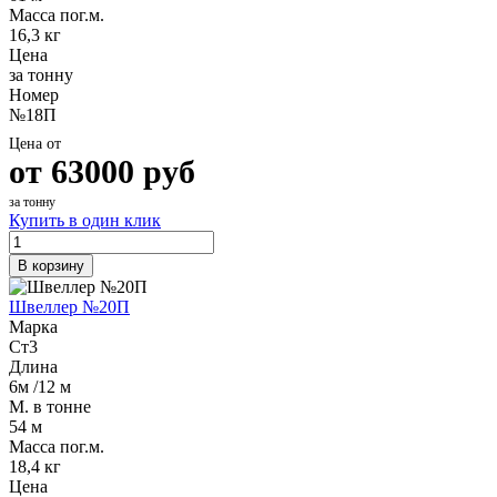
Масса пог.м.
16,3 кг
Цена
за тонну
Номер
№18П
Цена от
от
63000
руб
за тонну
Купить в один клик
В корзину
Швеллер №20П
Марка
Ст3
Длина
6м /12 м
М. в тонне
54 м
Масса пог.м.
18,4 кг
Цена