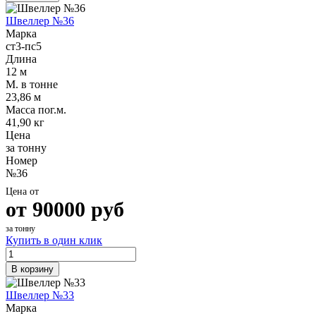
Швеллер №36
Марка
ст3-пс5
Длина
12 м
М. в тонне
23,86 м
Масса пог.м.
41,90 кг
Цена
за тонну
Номер
№36
Цена от
от
90000
руб
за тонну
Купить в один клик
В корзину
Швеллер №33
Марка