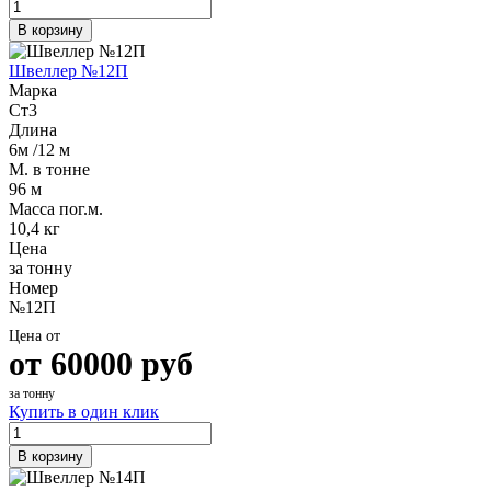
В корзину
Швеллер №12П
Марка
Ст3
Длина
6м /12 м
М. в тонне
96 м
Масса пог.м.
10,4 кг
Цена
за тонну
Номер
№12П
Цена от
от
60000
руб
за тонну
Купить в один клик
В корзину