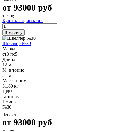
Цена от
от
93000
руб
за тонну
Купить в один клик
В корзину
Швеллер №30
Марка
ст3-пс5
Длина
12 м
М. в тонне
31 м
Масса пог.м.
31,80 кг
Цена
за тонну
Номер
№30
Цена от
от
93000
руб
за тонну