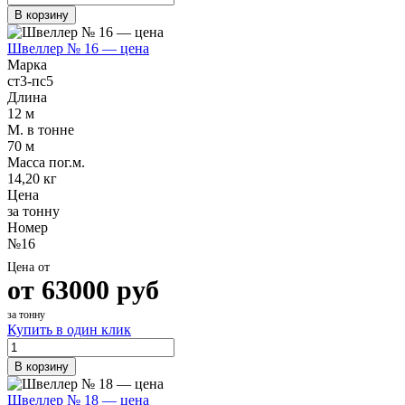
В корзину
Швеллер № 16 — цена
Марка
ст3-пс5
Длина
12 м
М. в тонне
70 м
Масса пог.м.
14,20 кг
Цена
за тонну
Номер
№16
Цена от
от
63000
руб
за тонну
Купить в один клик
В корзину
Швеллер № 18 — цена