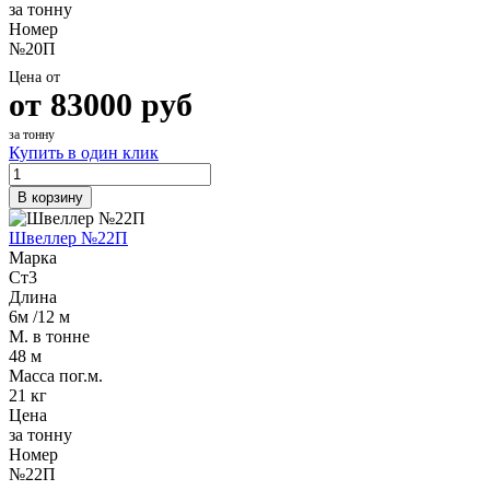
за тонну
Номер
№20П
Цена от
от
83000
руб
за тонну
Купить в один клик
В корзину
Швеллер №22П
Марка
Ст3
Длина
6м /12 м
М. в тонне
48 м
Масса пог.м.
21 кг
Цена
за тонну
Номер
№22П