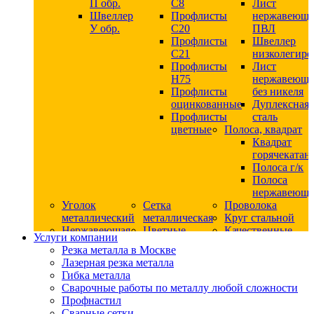
П обр.
С8
Лист
Швеллер
Профлисты
нержавеющ
У обр.
С20
ПВЛ
Профлисты
Швеллер
C21
низколегир
Профлисты
Лист
Н75
нержавеющ
Профлисты
без никеля
оцинкованные
Дуплексная
Профлисты
сталь
цветные
Полоса, квадрат
Квадрат
горячекатан
Полоса г/к
Полоса
нержавеюща
Уголок
Сетка
Проволока
металлический
металлическая
Круг стальной
Нержавеющая
Цветные
Качественные
Услуги компании
сталь
металлы
стали
Резка металла в Москве
Квадрат
Шестигранник
Конструкци
Лазерная резка металла
нержавеющий
дюралевый
сталь
Гибка металла
никельсодержащий
Лист
Круг
Сварочные работы по металлу любой сложности
Круг
дюралевый
горячекатан
Профнастил
нержавеющий
Круг
конструкци
Сварные сетки