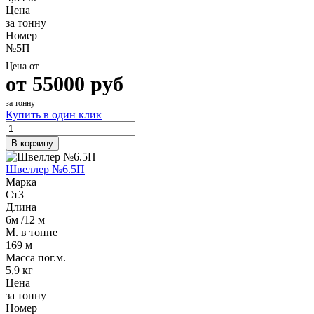
Цена
за тонну
Номер
№5П
Цена от
от
55000
руб
за тонну
Купить в один клик
В корзину
Швеллер №6.5П
Марка
Ст3
Длина
6м /12 м
М. в тонне
169 м
Масса пог.м.
5,9 кг
Цена
за тонну
Номер