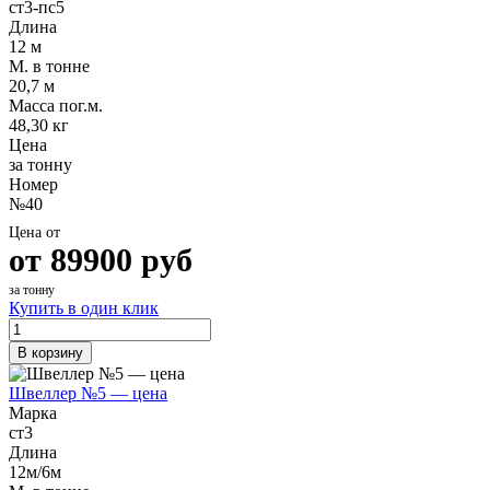
ст3-пс5
Длина
12 м
М. в тонне
20,7 м
Масса пог.м.
48,30 кг
Цена
за тонну
Номер
№40
Цена от
от
89900
руб
за тонну
Купить в один клик
В корзину
Швеллер №5 — цена
Марка
ст3
Длина
12м/6м