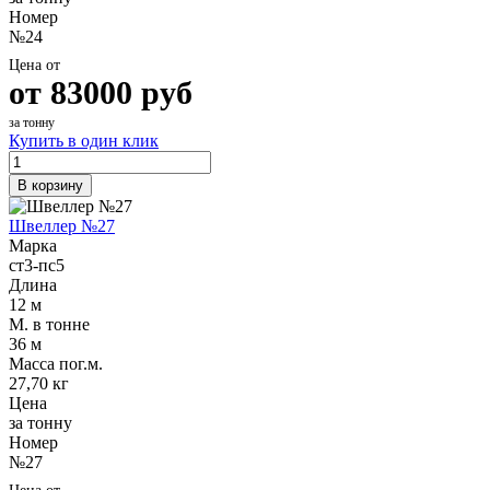
Номер
№24
Цена от
от
83000
руб
за тонну
Купить в один клик
В корзину
Швеллер №27
Марка
ст3-пс5
Длина
12 м
М. в тонне
36 м
Масса пог.м.
27,70 кг
Цена
за тонну
Номер
№27