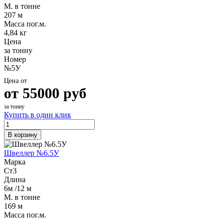
М. в тонне
207 м
Масса пог.м.
4,84 кг
Цена
за тонну
Номер
№5У
Цена от
от
55000
руб
за тонну
Купить в один клик
В корзину
Швеллер №6.5У
Марка
Ст3
Длина
6м /12 м
М. в тонне
169 м
Масса пог.м.