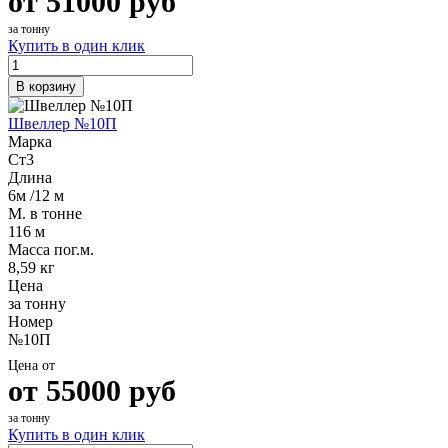
от
51000
руб
за тонну
Купить в один клик
В корзину
Швеллер №10П
Марка
Ст3
Длина
6м /12 м
М. в тонне
116 м
Масса пог.м.
8,59 кг
Цена
за тонну
Номер
№10П
Цена от
от
55000
руб
за тонну
Купить в один клик