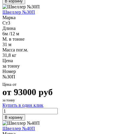
В корзину
Швеллер №30П
Марка
Ст3
Длина
6м /12 м
М. в тонне
31 м
Масса пог.м.
31,8 кг
Цена
за тонну
Номер
№30П
Цена от
от
93000
руб
за тонну
Купить в один клик
В корзину
Швеллер №40П
Марка