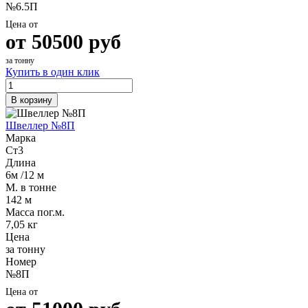
№6.5П
Цена от
от
50500
руб
за тонну
Купить в один клик
В корзину
Швеллер №8П
Марка
Ст3
Длина
6м /12 м
М. в тонне
142 м
Масса пог.м.
7,05 кг
Цена
за тонну
Номер
№8П
Цена от