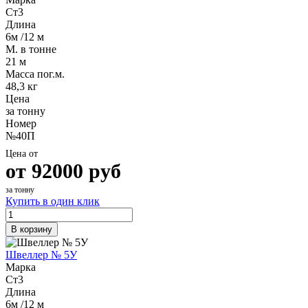
Ст3
Длина
6м /12 м
М. в тонне
21 м
Масса пог.м.
48,3 кг
Цена
за тонну
Номер
№40П
Цена от
от
92000
руб
за тонну
Купить в один клик
В корзину
Швеллер № 5У
Марка
Ст3
Длина
6м /12 м