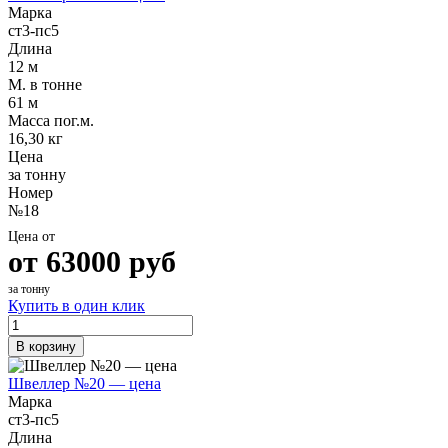
Марка
ст3-пс5
Длина
12 м
М. в тонне
61 м
Масса пог.м.
16,30 кг
Цена
за тонну
Номер
№18
Цена от
от
63000
руб
за тонну
Купить в один клик
В корзину
Швеллер №20 — цена
Марка
ст3-пс5
Длина