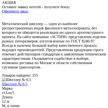
Трубы
Труба
Фланцы
АКЦИЯ
нержавеющие
алюминиевая
стальные
­Оставьте заявку почтой - получите бонус
электросварные
Уголок
Заглушки
Оформить заказ
AISI
алюминиевый
стальные
Трубы
Фольга
Тройники
Металлический швеллер — один из наиболее
нержавеющие
алюминиевая
стальные
распространенных видов фасонного металлопроката, без
перфорированные
Чушка
Хомуты
которого не обходится реализация ни одного архитектурного
Трубы
алюминиевая
стальные
проекта. На сайте компании «АСТИМ» представлены изделия
нержавеющие
Швеллер
Крепеж
разных типоразмеров, изготовленные по ГОСТ 8240-97.
бесшовные
алюминиевый
шуруп-
Всегда в наличии большой выбор качественного проката
Шина
шпилька
ведущих производителей. Представленная продукция строго
алюминиевая
Опоры
отвечает действующим стандартам и заявленным техническим
Шестигранник
стальные
характеристикам. Оказывается содействие в выборе,
латунный
Компенсато
возможна доставка по Москве и области собственным
Квадрат
и
грузовым транспортом.
латунный
вибровставк
Круг
Задвижки
Товаров найдено: 355
латунный
чугунные
(пруток)
Группы
Швеллер № 6.5
Лента
коллекторн
Марка
латунная
Ванны и
ст3-пс5
Лист
сопутствую
Длина
латунный
товары
12 м
Труба
Воздухоотв
М. в тонне
латунная
Фитинги