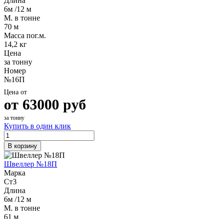
Длина
6м /12 м
М. в тонне
70 м
Масса пог.м.
14,2 кг
Цена
за тонну
Номер
№16П
Цена от
от
63000
руб
за тонну
Купить в один клик
В корзину
Швеллер №18П
Марка
Ст3
Длина
6м /12 м
М. в тонне
61 м