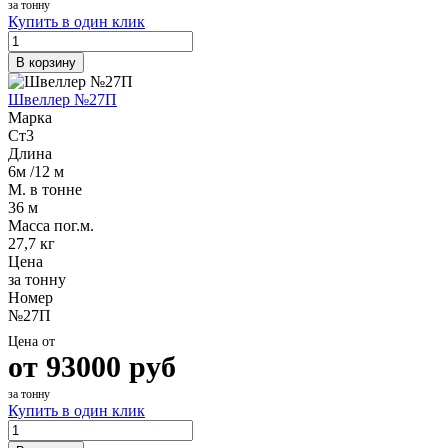
за тонну
Купить в один клик
В корзину
Швеллер №27П
Марка
Ст3
Длина
6м /12 м
М. в тонне
36 м
Масса пог.м.
27,7 кг
Цена
за тонну
Номер
№27П
Цена от
от
93000
руб
за тонну
Купить в один клик