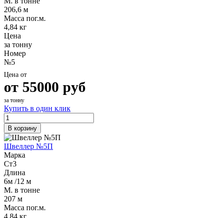
М. в тонне
206,6 м
Масса пог.м.
4,84 кг
Цена
за тонну
Номер
№5
Цена от
от
55000
руб
за тонну
Купить в один клик
В корзину
Швеллер №5П
Марка
Ст3
Длина
6м /12 м
М. в тонне
207 м
Масса пог.м.
4,84 кг