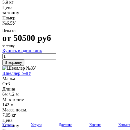
5,9 кг
Цена
за тонну
Номер
№6.5У
Цена от
от
50500
руб
за тонну
Купить в один клик
В корзину
Швеллер №8У
Марка
Ст3
Длина
6м /12 м
М. в тонне
142 м
Масса пог.м.
7,05 кг
Цена
Каталог
Услуги
Доставка
Корзина
Контак
за тонну