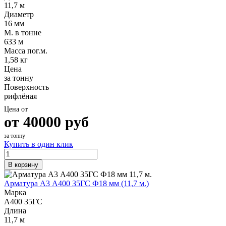
Трубы
Труба
Фланцы
11,7 м
нержавеющие
алюминиевая
стальные
Диаметр
электросварные
Уголок
Заглушки
16 мм
AISI
алюминиевый
стальные
М. в тонне
Трубы
Фольга
Тройники
633 м
нержавеющие
алюминиевая
стальные
Масса пог.м.
перфорированные
Чушка
Хомуты
1,58 кг
Трубы
алюминиевая
стальные
Цена
нержавеющие
Швеллер
Крепеж
за тонну
бесшовные
алюминиевый
шуруп-
Поверхность
Шина
шпилька
рифлёная
алюминиевая
Опоры
Цена от
Шестигранник
стальные
от
40000
руб
латунный
Компенсато
Квадрат
и
за тонну
латунный
вибровставк
Купить в один клик
Круг
Задвижки
латунный
чугунные
В корзину
(пруток)
Группы
Лента
коллекторн
Арматура А3 А400 35ГС Ф18 мм (11,7 м.)
латунная
Ванны и
Марка
Лист
сопутствую
А400 35ГС
латунный
товары
Длина
Труба
Воздухоотв
11,7 м
латунная
Фитинги