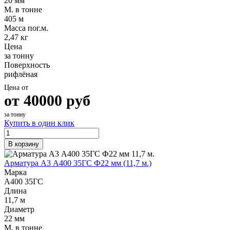
20 мм
М. в тонне
405 м
Масса пог.м.
2,47 кг
Цена
за тонну
Поверхность
рифлёная
Цена от
от
40000
руб
за тонну
Купить в один клик
В корзину
Арматура А3 А400 35ГС Ф22 мм (11,7 м.)
Марка
А400 35ГС
Длина
11,7 м
Диаметр
22 мм
М. в тонне