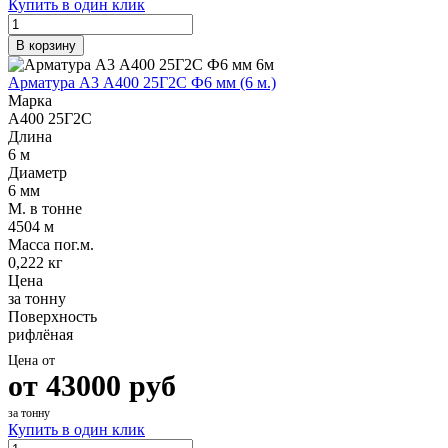
Купить в один клик
В корзину
Арматура А3 А400 25Г2С Ф6 мм (6 м.)
Марка
А400 25Г2С
Длина
6 м
Диаметр
6 мм
М. в тонне
4504 м
Масса пог.м.
0,222 кг
Цена
за тонну
Поверхность
рифлёная
Цена от
от
43000
руб
за тонну
Купить в один клик