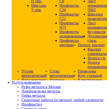
П обр.
С8
Лист
Швеллер
Профлисты
нержавеющ
У обр.
С20
ПВЛ
Профлисты
Швеллер
C21
низколегир
Профлисты
Лист
Н75
нержавеющ
Профлисты
без никеля
оцинкованные
Дуплексная
Профлисты
сталь
цветные
Полоса, квадрат
Квадрат
горячекатан
Полоса г/к
Полоса
нержавеюща
Уголок
Сетка
Проволока
металлический
металлическая
Круг стальной
Нержавеющая
Цветные
Качественные
Услуги компании
сталь
металлы
стали
Резка металла в Москве
Квадрат
Шестигранник
Конструкци
Лазерная резка металла
нержавеющий
дюралевый
сталь
Гибка металла
никельсодержащий
Лист
Круг
Сварочные работы по металлу любой сложности
Круг
дюралевый
горячекатан
Профнастил
нержавеющий
Круг
конструкци
Сварные сетки