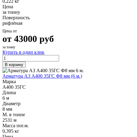
0,222 кг
Цена
за тонну
Поверхность
рифлёная
Цена от
от
43000
руб
за тонну
Купить в один клик
В корзину
Арматура А3 А400 35ГС Ф8 мм (6 м.)
Марка
А400 35ГС
Длина
6 м
Диаметр
8 мм
М. в тонне
2531 м
Масса пог.м.
0,395 кг
Цена