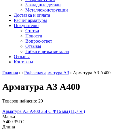
безникелевый
дюралевый
Поковка
Закладные детали
жаропрочный
(пруток)
Шестигранн
Металлоконструкции
Круг
Квадрат
горячекатан
Доставка и оплата
нержавеющий
дюралевый
конструкци
Расчет арматуры
никельсодержащий
Плита
Инструмент
Покупателю
Шестигранник
дюралевая
сталь
Статьи
нержавеющий
Труба
Оцинкованный
Новости
никельсодержащий
дюралевая
прокат
Вопрос-ответ
Шестигранник
Лента
Круг
Отзывы
нержавеющий
алюминиевая
оцинкованн
Гибка и резка металла
безникелевый
Лист
Лист
Отзывы
жаропрочный
алюминиевый
оцинкованн
Контакты
Швеллер
Лист
Полоса
нержавеющий
алюминиевый
оцинкованн
Главная
›
›
Рифленая арматура А3
›
Арматура А3 А400
никельсодержащий
рифленый
Труба
Трубы
Общестроительный
оцинкованн
Арматура А3 А400
нержавеющие
профиль
Инженерные
электросварные
алюминиевый
системы
AISI
Плита
Отводы
прямоугольные
алюминиевая
стальные
Товаров найдено: 29
Трубы
Профиль
Переходы
нержавеющие
алюминиевый
стальные
Арматура А3 А400 35ГС Ф16 мм (11,7 м.)
электросварные
(вентиляционный)
Трубы
Марка
AISI
Тавр
полипропил
А400 35ГС
квадратные
алюминиевый
PP-R
Длина