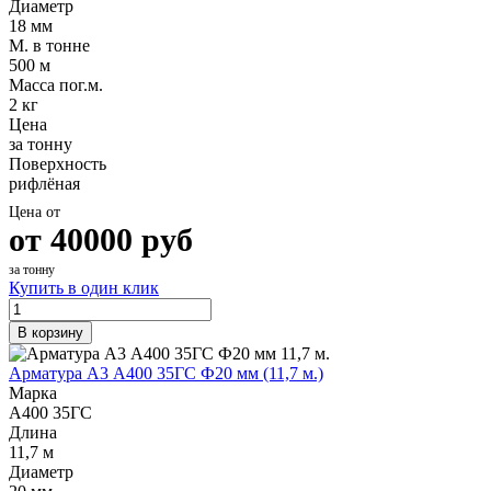
Диаметр
Шина
Фитинги
18 мм
медная
резьбовые
М. в тонне
Круг
латунные
500 м
медный
Фитинги
Масса пог.м.
(пруток)
резьбовые
2 кг
Лента
стальные
Цена
медная
Фитинги
за тонну
Лист
резьбовые
Поверхность
медный
чугунные
рифлёная
Труба
Хомуты
медная
стальные
Цена от
Круг
Труба ВГП
от
40000
руб
бронзовый
БУ металл
(пруток)
БУ трубы
за тонну
Купить в один клик
Олово,
Хомуты
cвинец,
стальные
цинк,
В корзину
нихром
Арматура А3 А400 35ГС Ф20 мм (11,7 м.)
Марка
А400 35ГС
Длина
11,7 м
Диаметр