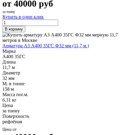
от
40000
руб
за тонну
Купить в один клик
В корзину
Арматура А3 А400 35ГС Ф32 мм (11,7 м.)
Марка
А400 35ГС
Длина
11,7 м
Диаметр
32 мм
М. в тонне
158 м
Масса пог.м.
6,31 кг
Цена
за тонну
Поверхность
рифлёная
Цена от