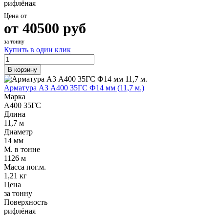
рифлёная
Цена от
от
40500
руб
за тонну
Купить в один клик
В корзину
Арматура А3 А400 35ГС Ф14 мм (11,7 м.)
Марка
А400 35ГС
Длина
11,7 м
Диаметр
14 мм
М. в тонне
1126 м
Масса пог.м.
1,21 кг
Цена
за тонну
Поверхность
рифлёная