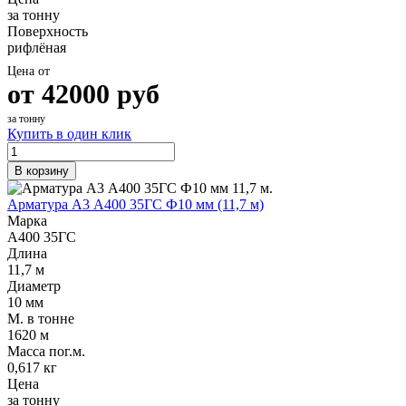
за тонну
Поверхность
рифлёная
Цена от
от
42000
руб
за тонну
Купить в один клик
В корзину
Арматура А3 А400 35ГС Ф10 мм (11,7 м)
Марка
А400 35ГС
Длина
11,7 м
Диаметр
10 мм
М. в тонне
1620 м
Масса пог.м.
0,617 кг
Цена
за тонну