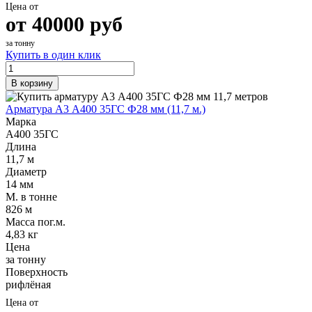
Цена от
от
40000
руб
за тонну
Купить в один клик
В корзину
Арматура А3 А400 35ГС Ф28 мм (11,7 м.)
Марка
А400 35ГС
Длина
11,7 м
Диаметр
14 мм
М. в тонне
826 м
Масса пог.м.
4,83 кг
Цена
за тонну
Поверхность
рифлёная
Цена от