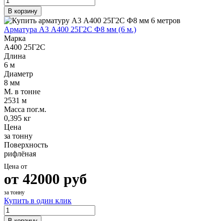
В корзину
Арматура А3 А400 25Г2С Ф8 мм (6 м.)
Марка
А400 25Г2С
Длина
6 м
Диаметр
8 мм
М. в тонне
2531 м
Масса пог.м.
0,395 кг
Цена
за тонну
Поверхность
рифлёная
Цена от
от
42000
руб
за тонну
Купить в один клик
В корзину