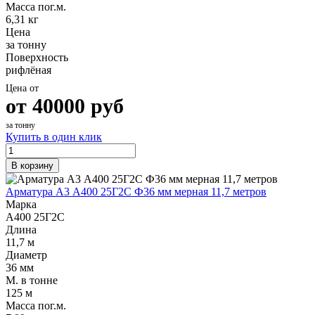
Масса пог.м.
6,31 кг
Цена
за тонну
Поверхность
рифлёная
Цена от
от
40000
руб
за тонну
Купить в один клик
В корзину
Арматура А3 А400 25Г2С Ф36 мм мерная 11,7 метров
Марка
А400 25Г2С
Длина
11,7 м
Диаметр
36 мм
М. в тонне
125 м
Масса пог.м.