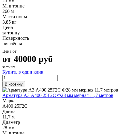
25 мм
М. в тонне
260 м
Масса пог.м.
3,85 кг
Цена
за тонну
Поверхность
рифлёная
Цена от
от
40000
руб
за тонну
Купить в один клик
В корзину
Арматура А3 А400 25Г2С Ф28 мм мерная 11,7 метров
Марка
А400 25Г2С
Длина
11,7 м
Диаметр
28 мм
М. в тонне