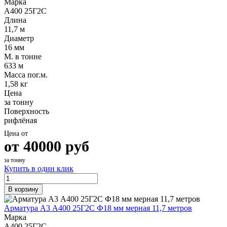
Марка
А400 25Г2С
Длина
11,7 м
Диаметр
16 мм
М. в тонне
633 м
Масса пог.м.
1,58 кг
Цена
за тонну
Поверхность
рифлёная
Цена от
от
40000
руб
за тонну
Купить в один клик
В корзину
Арматура А3 А400 25Г2С Ф18 мм мерная 11,7 метров
Марка
А400 25Г2С