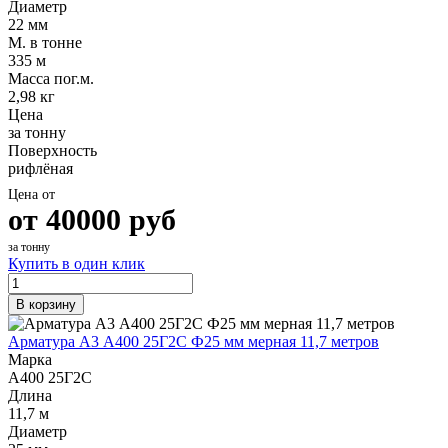
Диаметр
22 мм
М. в тонне
335 м
Масса пог.м.
2,98 кг
Цена
за тонну
Поверхность
рифлёная
Цена от
от
40000
руб
за тонну
Купить в один клик
В корзину
Арматура А3 А400 25Г2С Ф25 мм мерная 11,7 метров
Марка
А400 25Г2С
Длина
11,7 м
Диаметр