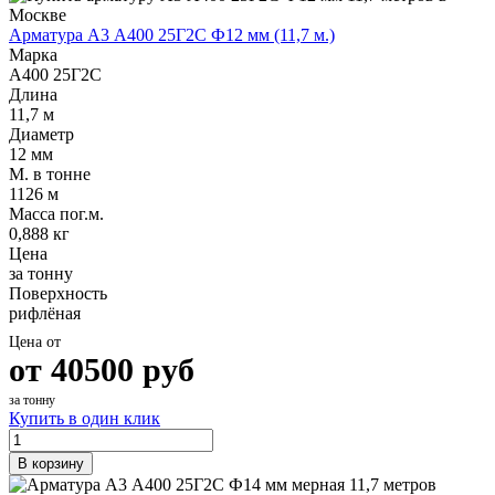
Арматура А3 А400 25Г2С Ф12 мм (11,7 м.)
Марка
А400 25Г2С
Длина
11,7 м
Диаметр
12 мм
М. в тонне
1126 м
Масса пог.м.
0,888 кг
Цена
за тонну
Поверхность
рифлёная
Цена от
от
40500
руб
за тонну
Купить в один клик
В корзину