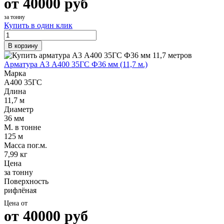
от
40000
руб
за тонну
Купить в один клик
В корзину
Арматура А3 А400 35ГС Ф36 мм (11,7 м.)
Марка
А400 35ГС
Длина
11,7 м
Диаметр
36 мм
М. в тонне
125 м
Масса пог.м.
7,99 кг
Цена
за тонну
Поверхность
рифлёная
Цена от
от
40000
руб