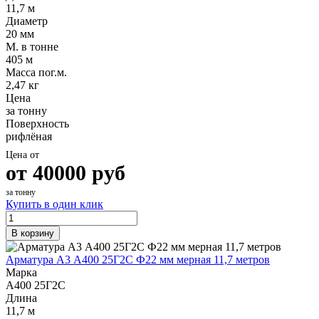
11,7 м
Диаметр
20 мм
М. в тонне
405 м
Масса пог.м.
2,47 кг
Цена
за тонну
Поверхность
рифлёная
Цена от
от
40000
руб
за тонну
Купить в один клик
В корзину
Арматура А3 А400 25Г2С Ф22 мм мерная 11,7 метров
Марка
А400 25Г2С
Длина
11,7 м