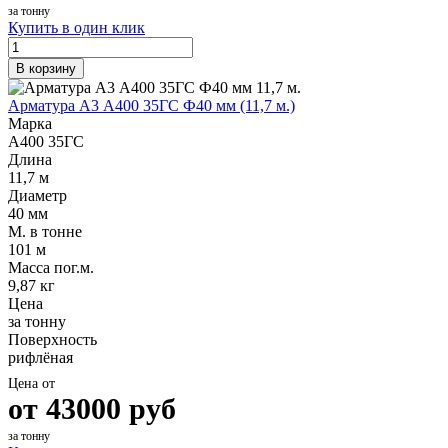
за тонну
Купить в один клик
В корзину
Арматура А3 А400 35ГС Ф40 мм (11,7 м.)
Марка
А400 35ГС
Длина
11,7 м
Диаметр
40 мм
М. в тонне
101 м
Масса пог.м.
9,87 кг
Цена
за тонну
Поверхность
рифлёная
Цена от
от
43000
руб
за тонну