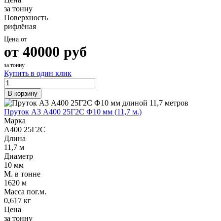
за тонну
Поверхность
рифлёная
Цена от
от
40000
руб
за тонну
Купить в один клик
В корзину
Пруток А3 А400 25Г2С Ф10 мм (11,7 м.)
Марка
А400 25Г2С
Длина
11,7 м
Диаметр
10 мм
М. в тонне
1620 м
Масса пог.м.
0,617 кг
Цена
за тонну