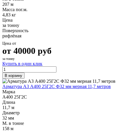
207 м
Масса пог.м.
4,83 кг
Цена
за тонну
Поверхность
рифлёная
Цена от
от
40000
руб
за тонну
Купить в один клик
В корзину
Арматура А3 А400 25Г2С Ф32 мм мерная 11,7 метров
Марка
А400 25Г2С
Длина
11,7 м
Диаметр
32 мм
М. в тонне
158 м