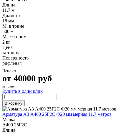
Длина
11,7 м
Диаметр
18 мм
М. в тонне
500 м
Масса пог.м.
2 кг
Цена
за тонну
Поверхность
рифлёная
Цена от
от
40000
руб
за тонну
Купить в один клик
В корзину
Арматура А3 А400 25Г2С Ф20 мм мерная 11,7 метров
Марка
А400 25Г2С
Длина