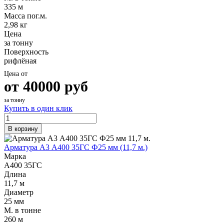
335 м
Масса пог.м.
2,98 кг
Цена
за тонну
Поверхность
рифлёная
Цена от
от
40000
руб
за тонну
Купить в один клик
В корзину
Арматура А3 А400 35ГС Ф25 мм (11,7 м.)
Марка
А400 35ГС
Длина
11,7 м
Диаметр
25 мм
М. в тонне
260 м