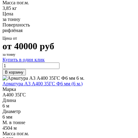
Масса пог.м.
3,85 кг
Цена
за тонну
Поверхность
рифлёная
Цена от
от
40000
руб
за тонну
Купить в один клик
В корзину
Арматура А3 А400 35ГС Ф6 мм (6 м.)
Марка
А400 35ГС
Длина
6 м
Диаметр
6 мм
М. в тонне
4504 м
Масса пог.м.