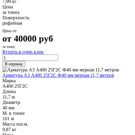
7,99 кг
Цена
за тонну
Поверхность
рифлёная
Цена от
от
40000
руб
за тонну
Купить в один клик
В корзину
Арматура А3 А400 25Г2С Ф40 мм мерная 11,7 метров
Марка
А400 25Г2С
Длина
11,7 м
Диаметр
40 мм
М. в тонне
101 м
Масса пог.м.
9,87 кг
Цена