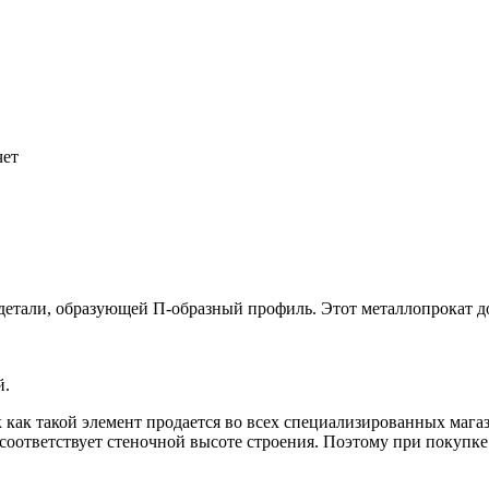
БУ металл
БУ трубы
чет
детали, образующей П-образный профиль. Этот металлопрокат д
й.
 как такой элемент продается во всех специализированных мага
 соответствует стеночной высоте строения. Поэтому при покупк