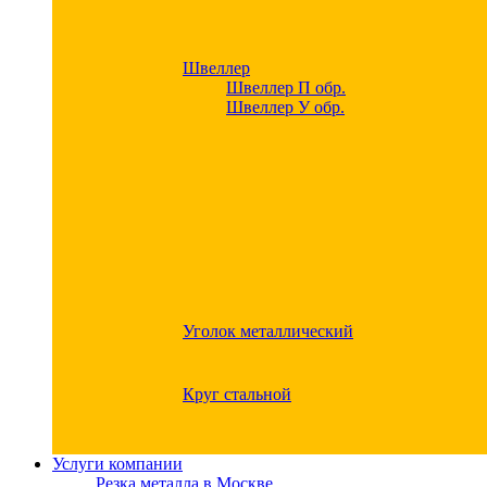
Швеллер
Швеллер П обр.
Швеллер У обр.
Уголок металлический
Круг стальной
Услуги компании
Резка металла в Москве