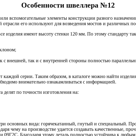
Особенности швеллера №12
 или вспомогательные элементы конструкции разного назначения
й отрасли его используют для возведения мостов и различных по
 все изделия имеют высоту стенки 120 мм. По этому стандарту т
аклоном;
к с внешней, так и с внутренней стороны полностью параллельн
т каждой серии. Таким образом, в каталоге можно найти изделия
еобходимо внимательно ознакамливаться с информацией.
а делят по точности изготовления на:
ри основных вида: горячекатанный, гнутый и специальный. Прод
даря чему на производстве удается создавать качественные, пр
 и 09Г2С. Благодаря этому деталь полностью устойчива к любым