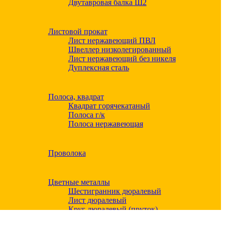
Двутавровая балка Ш2
Листовой прокат
Лист нержавеющий ПВЛ
Швеллер низколегированный
Лист нержавеющий без никеля
Дуплексная сталь
Полоса, квадрат
Квадрат горячекатаный
Полоса г/к
Полоса нержавеющая
Проволока
Цветные металлы
Шестигранник дюралевый
Лист дюралевый
Круг дюралевый (пруток)
Квадрат дюралевый