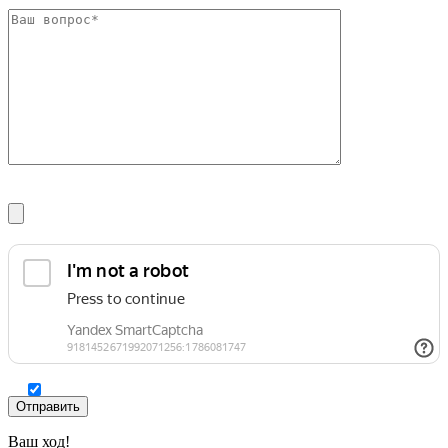
Шина
Фитинги
медная
резьбовые
Круг
латунные
медный
Фитинги
(пруток)
резьбовые
Лента
стальные
медная
Фитинги
Лист
резьбовые
медный
чугунные
Труба
Хомуты
медная
стальные
Круг
Труба ВГП
бронзовый
БУ металл
(пруток)
БУ трубы
Олово,
Хомуты
cвинец,
стальные
цинк,
нихром
Ваш ход!