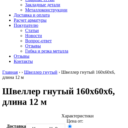
безникелевый
дюралевый
Поковка
Закладные детали
жаропрочный
(пруток)
Шестигранн
Металлоконструкции
Круг
Квадрат
горячекатан
Доставка и оплата
нержавеющий
дюралевый
конструкци
Расчет арматуры
никельсодержащий
Плита
Инструмент
Покупателю
Шестигранник
дюралевая
сталь
Статьи
нержавеющий
Труба
Оцинкованный
Новости
никельсодержащий
дюралевая
прокат
Вопрос-ответ
Шестигранник
Лента
Круг
Отзывы
нержавеющий
алюминиевая
оцинкованн
Гибка и резка металла
безникелевый
Лист
Лист
Отзывы
жаропрочный
алюминиевый
оцинкованн
Контакты
Швеллер
Лист
Полоса
нержавеющий
алюминиевый
оцинкованн
Главная
›
›
Швеллер гнутый
›
Швеллер гнутый 160х60х6,
никельсодержащий
рифленый
Труба
длина 12 м
Трубы
Общестроительный
оцинкованн
нержавеющие
профиль
Инженерные
Швеллер гнутый 160х60х6,
электросварные
алюминиевый
системы
AISI
Плита
Отводы
длина 12 м
прямоугольные
алюминиевая
стальные
Трубы
Профиль
Переходы
нержавеющие
алюминиевый
стальные
электросварные
(вентиляционный)
Трубы
Характеристики
AISI
Тавр
полипропил
Цена от:
квадратные
алюминиевый
PP-R
Доставка