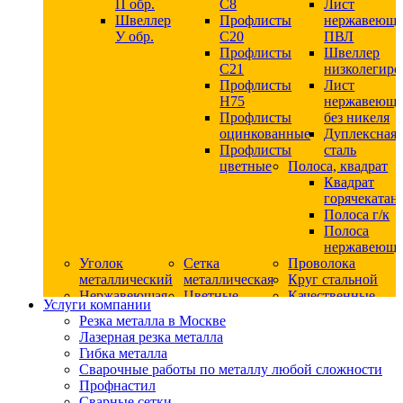
П обр.
С8
Лист
Швеллер
Профлисты
нержавеющ
У обр.
С20
ПВЛ
Профлисты
Швеллер
C21
низколегир
Профлисты
Лист
Н75
нержавеющ
Профлисты
без никеля
оцинкованные
Дуплексная
Профлисты
сталь
цветные
Полоса, квадрат
Квадрат
горячекатан
Полоса г/к
Полоса
нержавеюща
Уголок
Сетка
Проволока
металлический
металлическая
Круг стальной
Нержавеющая
Цветные
Качественные
Услуги компании
сталь
металлы
стали
Резка металла в Москве
Квадрат
Шестигранник
Конструкци
Лазерная резка металла
нержавеющий
дюралевый
сталь
Гибка металла
никельсодержащий
Лист
Круг
Сварочные работы по металлу любой сложности
Круг
дюралевый
горячекатан
Профнастил
нержавеющий
Круг
конструкци
Сварные сетки