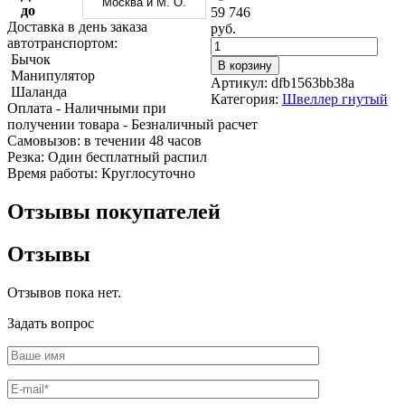
Москва и М. О.
Трубы
Труба
Фланцы
до
59 746
нержавеющие
алюминиевая
стальные
Доставка в день заказа
руб.
электросварные
Уголок
Заглушки
автотранспортом:
AISI
алюминиевый
стальные
Бычок
В корзину
Трубы
Фольга
Тройники
Манипулятор
Артикул:
dfb1563bb38a
нержавеющие
алюминиевая
стальные
Шаланда
Категория:
Швеллер гнутый
перфорированные
Чушка
Хомуты
Оплата
- Наличными при
Трубы
алюминиевая
стальные
получении товара
- Безналичный расчет
нержавеющие
Швеллер
Крепеж
Cамовызов:
в течении 48 часов
бесшовные
алюминиевый
шуруп-
Резка:
Один бесплатный распил
Шина
шпилька
Время работы:
Круглосуточно
алюминиевая
Опоры
Шестигранник
стальные
Отзывы покупателей
латунный
Компенсато
Квадрат
и
Отзывы
латунный
вибровставк
Круг
Задвижки
латунный
чугунные
Отзывов пока нет.
(пруток)
Группы
Лента
коллекторн
Задать вопрос
латунная
Ванны и
Лист
сопутствую
латунный
товары
Труба
Воздухоотв
латунная
Фитинги