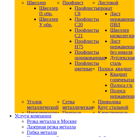
Швеллер
Профлист
Листовой
Швеллер
Профлисты
прокат
П обр.
С8
Лист
Швеллер
Профлисты
нержавеющ
У обр.
С20
ПВЛ
Профлисты
Швеллер
C21
низколегир
Профлисты
Лист
Н75
нержавеющ
Профлисты
без никеля
оцинкованные
Дуплексная
Профлисты
сталь
цветные
Полоса, квадрат
Квадрат
горячекатан
Полоса г/к
Полоса
нержавеюща
Уголок
Сетка
Проволока
металлический
металлическая
Круг стальной
Нержавеющая
Цветные
Качественные
Услуги компании
сталь
металлы
стали
Резка металла в Москве
Квадрат
Шестигранник
Конструкци
Лазерная резка металла
нержавеющий
дюралевый
сталь
Гибка металла
никельсодержащий
Лист
Круг