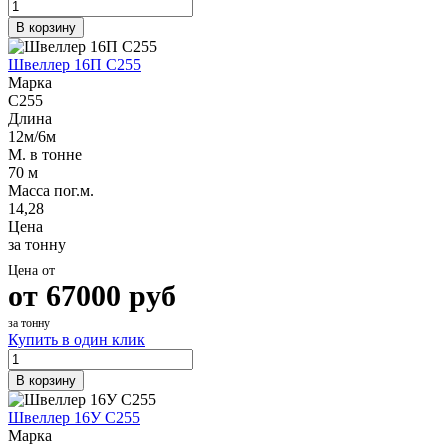
В корзину
Швеллер 16П С255
Марка
С255
Длина
12м/6м
М. в тонне
70 м
Масса пог.м.
14,28
Цена
за тонну
Цена от
от
67000
руб
за тонну
Купить в один клик
В корзину
Швеллер 16У С255
Марка