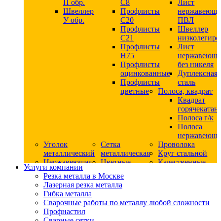
П обр.
С8
Лист
Швеллер
Профлисты
нержавеющ
У обр.
С20
ПВЛ
Профлисты
Швеллер
C21
низколегир
Профлисты
Лист
Н75
нержавеющ
Профлисты
без никеля
оцинкованные
Дуплексная
Профлисты
сталь
цветные
Полоса, квадрат
Квадрат
горячекатан
Полоса г/к
Полоса
нержавеюща
Уголок
Сетка
Проволока
металлический
металлическая
Круг стальной
Нержавеющая
Цветные
Качественные
Услуги компании
сталь
металлы
стали
Резка металла в Москве
Квадрат
Шестигранник
Конструкци
Лазерная резка металла
нержавеющий
дюралевый
сталь
Гибка металла
никельсодержащий
Лист
Круг
Сварочные работы по металлу любой сложности
Круг
дюралевый
горячекатан
Профнастил
нержавеющий
Круг
конструкци
Сварные сетки