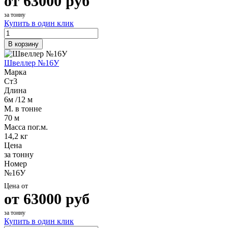
от
63000
руб
за тонну
Купить в один клик
В корзину
Швеллер №16У
Марка
Ст3
Длина
6м /12 м
М. в тонне
70 м
Масса пог.м.
14,2 кг
Цена
за тонну
Номер
№16У
Цена от
от
63000
руб
за тонну
Купить в один клик