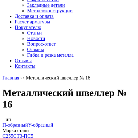
безникелевый
дюралевый
Поковка
Закладные детали
жаропрочный
(пруток)
Шестигранн
Металлоконструкции
Круг
Квадрат
горячекатан
Доставка и оплата
нержавеющий
дюралевый
конструкци
Расчет арматуры
никельсодержащий
Плита
Инструмент
Покупателю
Шестигранник
дюралевая
сталь
Статьи
нержавеющий
Труба
Оцинкованный
Новости
никельсодержащий
дюралевая
прокат
Вопрос-ответ
Шестигранник
Лента
Круг
Отзывы
нержавеющий
алюминиевая
оцинкованн
Гибка и резка металла
безникелевый
Лист
Лист
Отзывы
жаропрочный
алюминиевый
оцинкованн
Контакты
Швеллер
Лист
Полоса
нержавеющий
алюминиевый
оцинкованн
Главная
›
›
Металлический швеллер № 16
никельсодержащий
рифленый
Труба
Трубы
Общестроительный
оцинкованн
Металлический швеллер №
нержавеющие
профиль
Инженерные
электросварные
алюминиевый
системы
16
AISI
Плита
Отводы
прямоугольные
алюминиевая
стальные
Трубы
Профиль
Переходы
нержавеющие
алюминиевый
стальные
Тип
электросварные
(вентиляционный)
Трубы
П-образный
У-образный
AISI
Тавр
полипропил
Марка стали
квадратные
алюминиевый
PP-R
С255
СТ3-ПС5