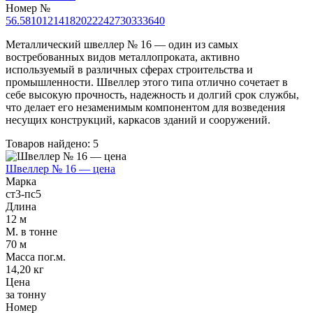
Трубы
Труба
Фланцы
Номер №
нержавеющие
алюминиевая
стальные
5
6.5
8
10
12
14
18
20
22
24
27
30
33
36
40
электросварные
Уголок
Заглушки
AISI
алюминиевый
стальные
Металлический швеллер № 16 — один из самых
Трубы
Фольга
Тройники
востребованных видов металлопроката, активно
нержавеющие
алюминиевая
стальные
используемый в различных сферах строительства и
перфорированные
Чушка
Хомуты
промышленности. Швеллер этого типа отлично сочетает в
Трубы
алюминиевая
стальные
себе высокую прочность, надежность и долгий срок службы,
нержавеющие
Швеллер
Крепеж
что делает его незаменимым компонентом для возведения
бесшовные
алюминиевый
шуруп-
несущих конструкций, каркасов зданий и сооружений.
Шина
шпилька
Товаров найдено: 5
алюминиевая
Опоры
Шестигранник
стальные
Швеллер № 16 — цена
латунный
Компенсато
Марка
Квадрат
и
ст3-пс5
латунный
вибровставк
Длина
Круг
Задвижки
12 м
латунный
чугунные
М. в тонне
(пруток)
Группы
70 м
Лента
коллекторн
Масса пог.м.
латунная
Ванны и
14,20 кг
Лист
сопутствую
Цена
латунный
товары
за тонну
Труба
Воздухоотв
Номер
латунная
Фитинги