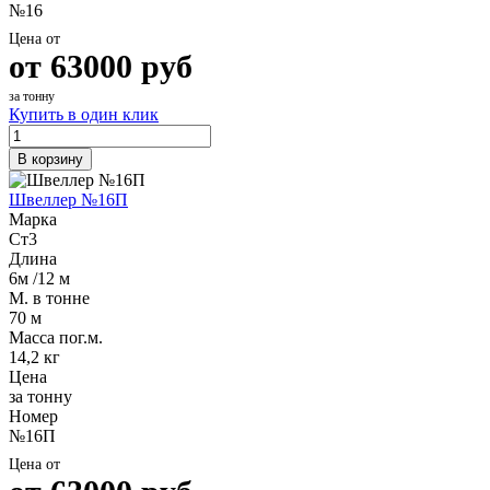
№16
Шина
Фитинги
медная
резьбовые
Цена от
Круг
латунные
от
63000
руб
медный
Фитинги
(пруток)
резьбовые
за тонну
Лента
стальные
Купить в один клик
медная
Фитинги
Лист
резьбовые
В корзину
медный
чугунные
Труба
Хомуты
Швеллер №16П
медная
стальные
Марка
Круг
Труба ВГП
Ст3
бронзовый
БУ металл
Длина
(пруток)
БУ трубы
6м /12 м
Олово,
Хомуты
М. в тонне
cвинец,
стальные
70 м
цинк,
Масса пог.м.
нихром
14,2 кг
Цена
за тонну
Номер
№16П
Цена от