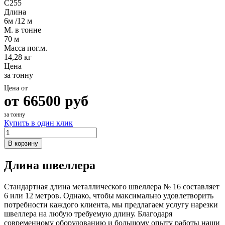
С255
Длина
6м /12 м
М. в тонне
70 м
Масса пог.м.
14,28 кг
Цена
за тонну
Цена от
от
66500
руб
за тонну
Купить в один клик
В корзину
Длина швеллера
Стандартная длина металлического швеллера № 16 составляет
6 или 12 метров. Однако, чтобы максимально удовлетворить
потребности каждого клиента, мы предлагаем услугу нарезки
швеллера на любую требуемую длину. Благодаря
современному оборудованию и большому опыту работы наши