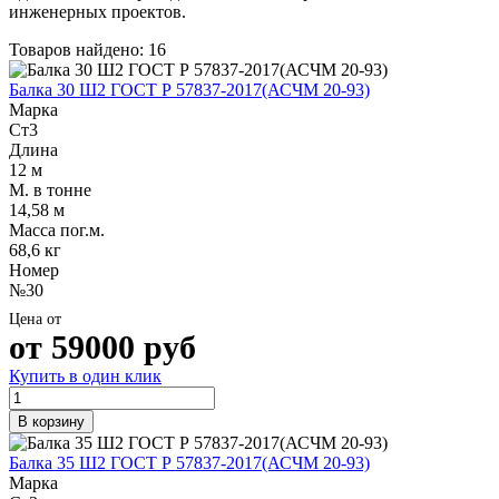
Трубы
Труба
Фланцы
инженерных проектов.
нержавеющие
алюминиевая
стальные
Товаров найдено: 16
электросварные
Уголок
Заглушки
AISI
алюминиевый
стальные
Балка 30 Ш2 ГОСТ Р 57837-2017(АСЧМ 20-93)
Трубы
Фольга
Тройники
Марка
нержавеющие
алюминиевая
стальные
Ст3
перфорированные
Чушка
Хомуты
Длина
Трубы
алюминиевая
стальные
12 м
нержавеющие
Швеллер
Крепеж
М. в тонне
бесшовные
алюминиевый
шуруп-
14,58 м
Шина
шпилька
Масса пог.м.
алюминиевая
Опоры
68,6 кг
Шестигранник
стальные
Номер
латунный
Компенсато
№30
Квадрат
и
латунный
вибровставк
Цена от
Круг
Задвижки
от
59000
руб
латунный
чугунные
(пруток)
Группы
Купить в один клик
Лента
коллекторн
латунная
Ванны и
В корзину
Лист
сопутствую
латунный
товары
Балка 35 Ш2 ГОСТ Р 57837-2017(АСЧМ 20-93)
Труба
Воздухоотв
Марка
латунная
Фитинги