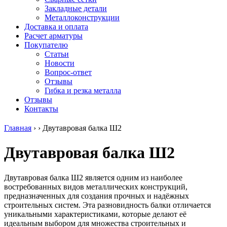
безникелевый
дюралевый
Поковка
Закладные детали
жаропрочный
(пруток)
Шестигранн
Металлоконструкции
Круг
Квадрат
горячекатан
Доставка и оплата
нержавеющий
дюралевый
конструкци
Расчет арматуры
никельсодержащий
Плита
Инструмент
Покупателю
Шестигранник
дюралевая
сталь
Статьи
нержавеющий
Труба
Оцинкованный
Новости
никельсодержащий
дюралевая
прокат
Вопрос-ответ
Шестигранник
Лента
Круг
Отзывы
нержавеющий
алюминиевая
оцинкованн
Гибка и резка металла
безникелевый
Лист
Лист
Отзывы
жаропрочный
алюминиевый
оцинкованн
Контакты
Швеллер
Лист
Полоса
нержавеющий
алюминиевый
оцинкованн
Главная
›
›
Двутавровая балка Ш2
никельсодержащий
рифленый
Труба
Трубы
Общестроительный
оцинкованн
Двутавровая балка Ш2
нержавеющие
профиль
Инженерные
электросварные
алюминиевый
системы
AISI
Плита
Отводы
прямоугольные
алюминиевая
стальные
Двутавровая балка Ш2 является одним из наиболее
Трубы
Профиль
Переходы
востребованных видов металлических конструкций,
нержавеющие
алюминиевый
стальные
предназначенных для создания прочных и надёжных
электросварные
(вентиляционный)
Трубы
строительных систем. Эта разновидность балки отличается
AISI
Тавр
полипропил
уникальными характеристиками, которые делают её
квадратные
алюминиевый
PP-R
идеальным выбором для множества строительных и