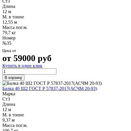
Ст3
Шина
Фитинги
Длина
медная
резьбовые
12 м
Круг
латунные
М. в тонне
медный
Фитинги
12,55 м
(пруток)
резьбовые
Масса пог.м.
Лента
стальные
79,7 кг
медная
Фитинги
Номер
Лист
резьбовые
№35
медный
чугунные
Труба
Хомуты
Цена от
от
59000
руб
медная
стальные
Круг
Труба ВГП
Купить в один клик
бронзовый
БУ металл
(пруток)
БУ трубы
Олово,
Хомуты
В корзину
cвинец,
стальные
цинк,
Балка 40 Ш2 ГОСТ Р 57837-2017(АСЧМ 20-93)
нихром
Марка
Ст3
Длина
12 м
М. в тонне
9,37 м
Масса пог.м.
106,7 кг