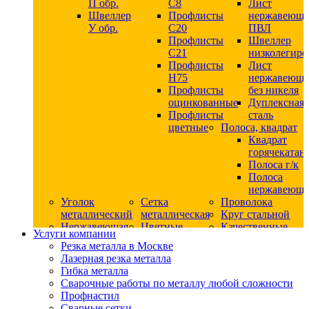
П обр.
С8
Лист
Швеллер
Профлисты
нержавеющ
У обр.
С20
ПВЛ
Профлисты
Швеллер
C21
низколегир
Профлисты
Лист
Н75
нержавеющ
Профлисты
без никеля
оцинкованные
Дуплексная
Профлисты
сталь
цветные
Полоса, квадрат
Квадрат
горячекатан
Полоса г/к
Полоса
нержавеюща
Уголок
Сетка
Проволока
металлический
металлическая
Круг стальной
Нержавеющая
Цветные
Качественные
Услуги компании
сталь
металлы
стали
Резка металла в Москве
Квадрат
Шестигранник
Конструкци
Лазерная резка металла
нержавеющий
дюралевый
сталь
Гибка металла
никельсодержащий
Лист
Круг
Сварочные работы по металлу любой сложности
Круг
дюралевый
горячекатан
Профнастил
нержавеющий
Круг
конструкци
Сварные сетки