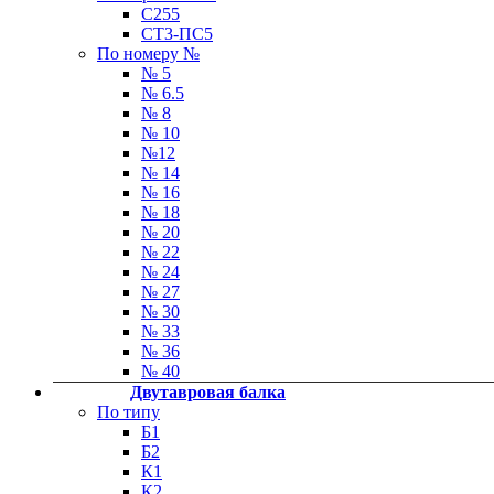
С255
СТ3-ПС5
По номеру №
№ 5
№ 6.5
№ 8
№ 10
№12
№ 14
№ 16
№ 18
№ 20
№ 22
№ 24
№ 27
№ 30
№ 33
№ 36
№ 40
Двутавровая балка
По типу
Б1
Б2
К1
К2