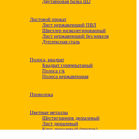
Двутавровая балка Ш2
Листовой прокат
Лист нержавеющий ПВЛ
Швеллер низколегированный
Лист нержавеющий без никеля
Дуплексная сталь
Полоса, квадрат
Квадрат горячекатаный
Полоса г/к
Полоса нержавеющая
Проволока
Цветные металлы
Шестигранник дюралевый
Лист дюралевый
Круг дюралевый (пруток)
Квадрат дюралевый