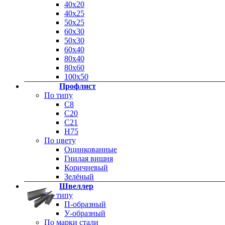
40х20
40х25
50х25
60х30
50х30
60х40
80х40
80х60
100х50
Профлист
По типу
С8
С20
C21
Н75
По цвету
Оцинкованные
Гнилая вишня
Коричневый
Зелёный
Швеллер
По типу
П-образный
У-образный
По марки стали