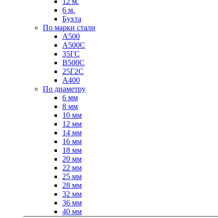
12 м.
6 м.
Бухта
По марки стали
А500
А500С
35ГС
В500С
Качественные стали
25Г2С
Конструкционная сталь
А400
Круг горячекатаный конструкцио
По диаметру
Поковка
6 мм
Шестигранник горячекатаный
8 мм
конструкционный
10 мм
Инструментальная сталь
12 мм
14 мм
16 мм
18 мм
20 мм
22 мм
25 мм
28 мм
32 мм
36 мм
40 мм
Фитинги