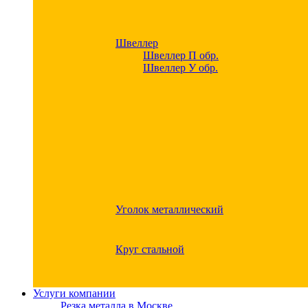
Швеллер
Швеллер П обр.
Швеллер У обр.
Уголок металлический
Круг стальной
Услуги компании
Резка металла в Москве