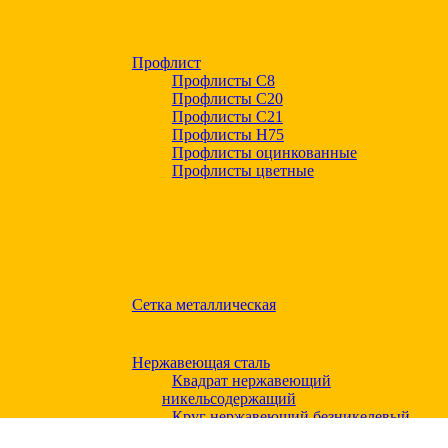
Профлист
Профлисты С8
Профлисты С20
Профлисты C21
Профлисты Н75
Профлисты оцинкованные
Профлисты цветные
Сетка металлическая
Нержавеющая сталь
Квадрат нержавеющий
никельсодержащий
Круг нержавеющий безникелевый
жаропрочный