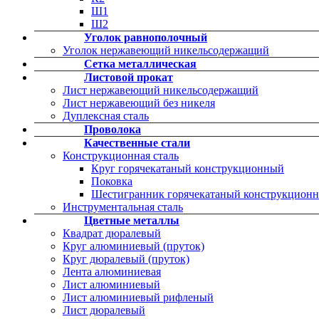
Ш1
Ш2
Уголок равнополочный
Уголок нержавеющий никельсодержащий
Сетка металлическая
Листовой прокат
Лист нержавеющий никельсодержащий
Лист нержавеющий без никеля
Дуплексная сталь
Проволока
Качественные стали
Конструкционная сталь
Круг горячекатаный конструкционный
Поковка
Шестигранник горячекатаный конструкцион
Инструментальная сталь
Цветные металлы
Квадрат дюралевый
Круг алюминиевый (пруток)
Круг дюралевый (пруток)
Лента алюминиевая
Лист алюминиевый
Лист алюминиевый рифленый
Лист дюралевый