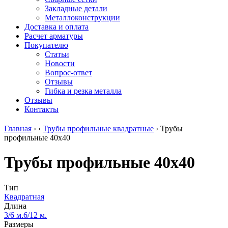
безникелевый
дюралевый
Поковка
Закладные детали
жаропрочный
(пруток)
Шестигранн
Металлоконструкции
Круг
Квадрат
горячекатан
Доставка и оплата
нержавеющий
дюралевый
конструкци
Расчет арматуры
никельсодержащий
Плита
Инструмент
Покупателю
Шестигранник
дюралевая
сталь
Статьи
нержавеющий
Труба
Оцинкованный
Новости
никельсодержащий
дюралевая
прокат
Вопрос-ответ
Шестигранник
Лента
Круг
Отзывы
нержавеющий
алюминиевая
оцинкованн
Гибка и резка металла
безникелевый
Лист
Лист
Отзывы
жаропрочный
алюминиевый
оцинкованн
Контакты
Швеллер
Лист
Полоса
нержавеющий
алюминиевый
оцинкованн
Главная
›
›
Трубы профильные квадратные
›
Трубы
никельсодержащий
рифленый
Труба
профильные 40х40
Трубы
Общестроительный
оцинкованн
нержавеющие
профиль
Инженерные
Трубы профильные 40х40
электросварные
алюминиевый
системы
AISI
Плита
Отводы
прямоугольные
алюминиевая
стальные
Трубы
Профиль
Переходы
Тип
нержавеющие
алюминиевый
стальные
Квадратная
электросварные
(вентиляционный)
Трубы
Длина
AISI
Тавр
полипропил
3/6 м.
6/12 м.
квадратные
алюминиевый
PP-R
Размеры