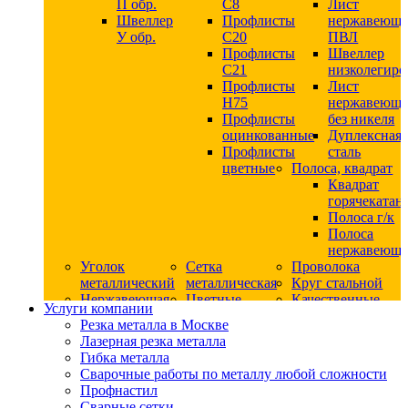
П обр.
С8
Лист
Швеллер
Профлисты
нержавеющ
У обр.
С20
ПВЛ
Профлисты
Швеллер
C21
низколегир
Профлисты
Лист
Н75
нержавеющ
Профлисты
без никеля
оцинкованные
Дуплексная
Профлисты
сталь
цветные
Полоса, квадрат
Квадрат
горячекатан
Полоса г/к
Полоса
нержавеюща
Уголок
Сетка
Проволока
металлический
металлическая
Круг стальной
Нержавеющая
Цветные
Качественные
Услуги компании
сталь
металлы
стали
Резка металла в Москве
Квадрат
Шестигранник
Конструкци
Лазерная резка металла
нержавеющий
дюралевый
сталь
Гибка металла
никельсодержащий
Лист
Круг
Сварочные работы по металлу любой сложности
Круг
дюралевый
горячекатан
Профнастил
нержавеющий
Круг
конструкци
Сварные сетки