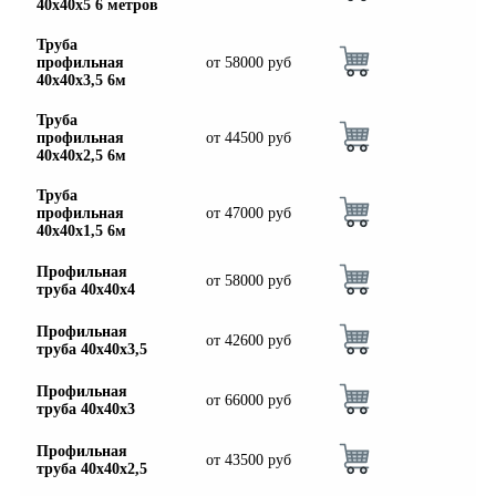
40х40х5 6 метров
Шина
Фитинги
медная
резьбовые
Труба
Круг
латунные
профильная
от
58000
руб
медный
Фитинги
40х40х3,5 6м
(пруток)
резьбовые
Лента
стальные
Труба
медная
Фитинги
профильная
от
44500
руб
Лист
резьбовые
40х40х2,5 6м
медный
чугунные
Труба
Хомуты
Труба
медная
стальные
профильная
от
47000
руб
Круг
Труба ВГП
40х40х1,5 6м
бронзовый
БУ металл
(пруток)
БУ трубы
Профильная
от
58000
руб
труба 40х40х4
Олово,
Хомуты
cвинец,
стальные
цинк,
Профильная
от
42600
руб
труба 40х40х3,5
нихром
Профильная
от
66000
руб
труба 40х40х3
Профильная
от
43500
руб
труба 40х40х2,5