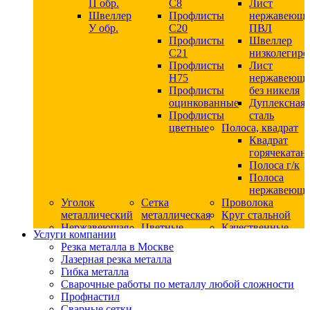
П обр.
С8
Лист
Швеллер
Профлисты
нержавеющ
У обр.
С20
ПВЛ
Профлисты
Швеллер
C21
низколегир
Профлисты
Лист
Н75
нержавеющ
Профлисты
без никеля
оцинкованные
Дуплексная
Профлисты
сталь
цветные
Полоса, квадрат
Квадрат
горячекатан
Полоса г/к
Полоса
нержавеюща
Уголок
Сетка
Проволока
металлический
металлическая
Круг стальной
Нержавеющая
Цветные
Качественные
Услуги компании
сталь
металлы
стали
Резка металла в Москве
Квадрат
Шестигранник
Конструкци
Лазерная резка металла
нержавеющий
дюралевый
сталь
Гибка металла
никельсодержащий
Лист
Круг
Сварочные работы по металлу любой сложности
Круг
дюралевый
горячекатан
Профнастил
нержавеющий
Круг
конструкци
Сварные сетки