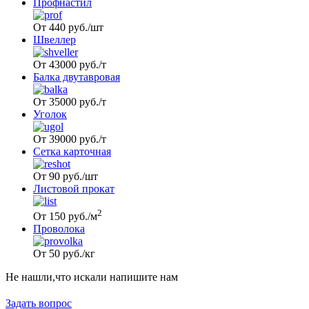
Профнастил
Шина
Фитинги
медная
резьбовые
От 440 руб./шт
Круг
латунные
Швеллер
медный
Фитинги
(пруток)
резьбовые
От 43000 руб./т
Лента
стальные
Балка двутавровая
медная
Фитинги
Лист
резьбовые
От 35000 руб./т
медный
чугунные
Уголок
Труба
Хомуты
медная
стальные
От 39000 руб./т
Круг
Труба ВГП
Сетка карточная
бронзовый
БУ металл
(пруток)
БУ трубы
От 90 руб./шт
Олово,
Хомуты
Листовой прокат
cвинец,
стальные
цинк,
2
От 150 руб./м
нихром
Проволока
От 50 руб./кг
Не нашли,что искали напишите нам
Задать вопрос