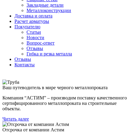
безникелевый
дюралевый
Поковка
Закладные детали
жаропрочный
(пруток)
Шестигранн
Металлоконструкции
Круг
Квадрат
горячекатан
Доставка и оплата
нержавеющий
дюралевый
конструкци
Расчет арматуры
никельсодержащий
Плита
Инструмент
Покупателю
Шестигранник
дюралевая
сталь
Статьи
нержавеющий
Труба
Оцинкованный
Новости
никельсодержащий
дюралевая
прокат
Вопрос-ответ
Шестигранник
Лента
Круг
Отзывы
нержавеющий
алюминиевая
оцинкованн
Гибка и резка металла
безникелевый
Лист
Лист
Отзывы
жаропрочный
алюминиевый
оцинкованн
Контакты
Швеллер
Лист
Полоса
нержавеющий
алюминиевый
оцинкованн
никельсодержащий
рифленый
Труба
Трубы
Общестроительный
оцинкованн
Ваш путеводитель в мире черного металлопроката
нержавеющие
профиль
Инженерные
электросварные
алюминиевый
системы
Компания “АСТИМ” – производим поставку качественного
AISI
Плита
Отводы
сертифицированного металлопроката на строительные
прямоугольные
алюминиевая
стальные
объекты.
Трубы
Профиль
Переходы
нержавеющие
алюминиевый
стальные
Читать далее
электросварные
(вентиляционный)
Трубы
AISI
Тавр
полипропил
Отсрочка от компании Астим
квадратные
алюминиевый
PP-R