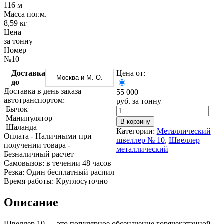
Трубы
Труба
Фланцы
116 м
нержавеющие
алюминиевая
стальные
Масса пог.м.
электросварные
Уголок
Заглушки
8,59 кг
AISI
алюминиевый
стальные
Цена
Трубы
Фольга
Тройники
за тонну
нержавеющие
алюминиевая
стальные
Номер
перфорированные
Чушка
Хомуты
№10
Трубы
алюминиевая
стальные
Доставка
Цена от:
нержавеющие
Швеллер
Крепеж
Москва и М. О.
до
бесшовные
алюминиевый
шуруп-
Доставка в день заказа
55 000
Шина
шпилька
автотранспортом:
руб. за тонну
алюминиевая
Опоры
Бычок
Шестигранник
стальные
Манипулятор
латунный
Компенсато
В корзину
Шаланда
Квадрат
и
Категории:
Металлический
Оплата
- Наличными при
латунный
вибровставк
швеллер № 10
,
Швеллер
получении товара
-
Круг
Задвижки
металлический
Безналичный расчет
латунный
чугунные
Cамовызов:
в течении 48 часов
(пруток)
Группы
Резка:
Один бесплатный распил
Лента
коллекторн
Время работы:
Круглосуточно
латунная
Ванны и
Лист
сопутствую
Описание
латунный
товары
Труба
Воздухоотв
латунная
Фитинги
Швеллер 10 — это популярное обозначение горячекатанной