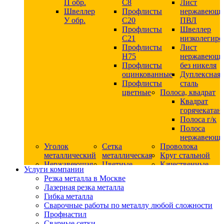
П обр.
С8
Лист
Швеллер
Профлисты
нержавеющ
У обр.
С20
ПВЛ
Профлисты
Швеллер
C21
низколегир
Профлисты
Лист
Н75
нержавеющ
Профлисты
без никеля
оцинкованные
Дуплексная
Профлисты
сталь
цветные
Полоса, квадрат
Квадрат
горячекатан
Полоса г/к
Полоса
нержавеюща
Уголок
Сетка
Проволока
металлический
металлическая
Круг стальной
Нержавеющая
Цветные
Качественные
Услуги компании
сталь
металлы
стали
Резка металла в Москве
Квадрат
Шестигранник
Конструкци
Лазерная резка металла
нержавеющий
дюралевый
сталь
Гибка металла
никельсодержащий
Лист
Круг
Сварочные работы по металлу любой сложности
Круг
дюралевый
горячекатан
Профнастил
нержавеющий
Круг
конструкци
Сварные сетки