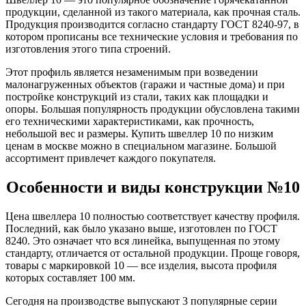
Шина
Фитинги
продукции, сделанной из такого материала, как прочная сталь.
медная
резьбовые
Продукция производится согласно стандарту ГОСТ 8240-97, в
Круг
латунные
котором прописаны все технические условия и требования по
медный
Фитинги
изготовления этого типа строений.
(пруток)
резьбовые
Лента
стальные
Этот профиль является незаменимым при возведении
медная
Фитинги
малонагруженных объектов (гаражи и частные дома) и при
Лист
резьбовые
постройке конструкций из стали, таких как площадки и
медный
чугунные
опоры. Большая популярность продукции обусловлена такими
Труба
Хомуты
его техническими характеристиками, как прочность,
медная
стальные
небольшой вес и размеры. Купить швеллер 10 по низким
Круг
Труба ВГП
ценам в москве можно в специальном магазине. Большой
бронзовый
БУ металл
ассортимент привлечет каждого покупателя.
(пруток)
БУ трубы
Олово,
Хомуты
Особенности и виды конструкции №10
cвинец,
стальные
цинк,
Цена швеллера 10 полностью соответствует качеству профиля.
нихром
Последний, как было указано выше, изготовлен по ГОСТ
8240. Это означает что вся линейка, выпущенная по этому
стандарту, отличается от остальной продукции. Проще говоря,
товары с маркировкой 10 — все изделия, высота профиля
которых составляет 100 мм.
Сегодня на производстве выпускают 3 популярные серии