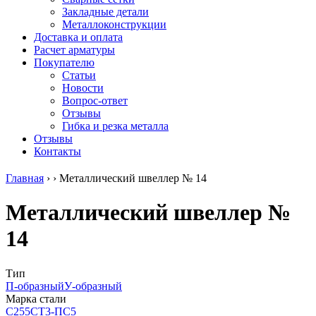
безникелевый
дюралевый
Поковка
Закладные детали
жаропрочный
(пруток)
Шестигранн
Металлоконструкции
Круг
Квадрат
горячекатан
Доставка и оплата
нержавеющий
дюралевый
конструкци
Расчет арматуры
никельсодержащий
Плита
Инструмент
Покупателю
Шестигранник
дюралевая
сталь
Статьи
нержавеющий
Труба
Оцинкованный
Новости
никельсодержащий
дюралевая
прокат
Вопрос-ответ
Шестигранник
Лента
Круг
Отзывы
нержавеющий
алюминиевая
оцинкованн
Гибка и резка металла
безникелевый
Лист
Лист
Отзывы
жаропрочный
алюминиевый
оцинкованн
Контакты
Швеллер
Лист
Полоса
нержавеющий
алюминиевый
оцинкованн
Главная
›
›
Металлический швеллер № 14
никельсодержащий
рифленый
Труба
Трубы
Общестроительный
оцинкованн
Металлический швеллер №
нержавеющие
профиль
Инженерные
электросварные
алюминиевый
системы
14
AISI
Плита
Отводы
прямоугольные
алюминиевая
стальные
Трубы
Профиль
Переходы
нержавеющие
алюминиевый
стальные
Тип
электросварные
(вентиляционный)
Трубы
П-образный
У-образный
AISI
Тавр
полипропил
Марка стали
квадратные
алюминиевый
PP-R
С255
СТ3-ПС5