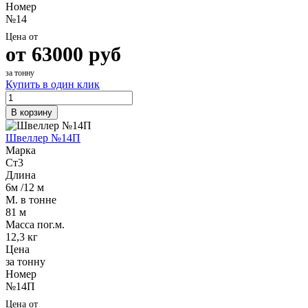
Номер
Шина
Фитинги
№14
медная
резьбовые
Круг
латунные
Цена от
медный
Фитинги
от
63000
руб
(пруток)
резьбовые
Лента
стальные
за тонну
медная
Фитинги
Купить в один клик
Лист
резьбовые
медный
чугунные
В корзину
Труба
Хомуты
медная
стальные
Швеллер №14П
Круг
Труба ВГП
Марка
бронзовый
БУ металл
Ст3
(пруток)
БУ трубы
Длина
Олово,
Хомуты
6м /12 м
cвинец,
стальные
М. в тонне
цинк,
81 м
нихром
Масса пог.м.
12,3 кг
Цена
за тонну
Номер
№14П
Цена от