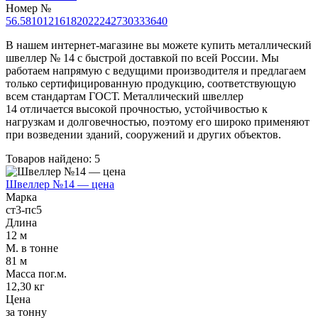
Трубы
Труба
Фланцы
Номер №
нержавеющие
алюминиевая
стальные
5
6.5
8
10
12
16
18
20
22
24
27
30
33
36
40
электросварные
Уголок
Заглушки
AISI
алюминиевый
стальные
В нашем интернет-магазине вы можете купить металлический
Трубы
Фольга
Тройники
швеллер № 14 с быстрой доставкой по всей России. Мы
нержавеющие
алюминиевая
стальные
работаем напрямую с ведущими производителя и предлагаем
перфорированные
Чушка
Хомуты
только сертифицированную продукцию, соответствующую
Трубы
алюминиевая
стальные
всем стандартам ГОСТ. Металлический швеллер
нержавеющие
Швеллер
Крепеж
14 отличается высокой прочностью, устойчивостью к
бесшовные
алюминиевый
шуруп-
нагрузкам и долговечностью, поэтому его широко применяют
Шина
шпилька
при возведении зданий, сооружений и других объектов.
алюминиевая
Опоры
Товаров найдено: 5
Шестигранник
стальные
латунный
Компенсато
Швеллер №14 — цена
Квадрат
и
Марка
латунный
вибровставк
ст3-пс5
Круг
Задвижки
Длина
латунный
чугунные
12 м
(пруток)
Группы
М. в тонне
Лента
коллекторн
81 м
латунная
Ванны и
Масса пог.м.
Лист
сопутствую
12,30 кг
латунный
товары
Цена
Труба
Воздухоотв
за тонну
латунная
Фитинги