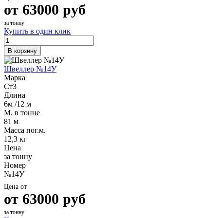
от
63000
руб
за тонну
Купить в один клик
В корзину
Швеллер №14У
Марка
Ст3
Длина
6м /12 м
М. в тонне
81 м
Масса пог.м.
12,3 кг
Цена
за тонну
Номер
№14У
Цена от
от
63000
руб
за тонну