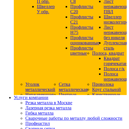
П обр.
С8
Лист
Швеллер
Профлисты
нержавеющ
У обр.
С20
ПВЛ
Профлисты
Швеллер
C21
низколегир
Профлисты
Лист
Н75
нержавеющ
Профлисты
без никеля
оцинкованные
Дуплексная
Профлисты
сталь
цветные
Полоса, квадрат
Квадрат
горячекатан
Полоса г/к
Полоса
нержавеюща
Уголок
Сетка
Проволока
металлический
металлическая
Круг стальной
Нержавеющая
Цветные
Качественные
Услуги компании
сталь
металлы
стали
Резка металла в Москве
Квадрат
Шестигранник
Конструкци
Лазерная резка металла
нержавеющий
дюралевый
сталь
Гибка металла
никельсодержащий
Лист
Круг
Сварочные работы по металлу любой сложности
Круг
дюралевый
горячекатан
Профнастил
нержавеющий
Круг
конструкци
Сварные сетки