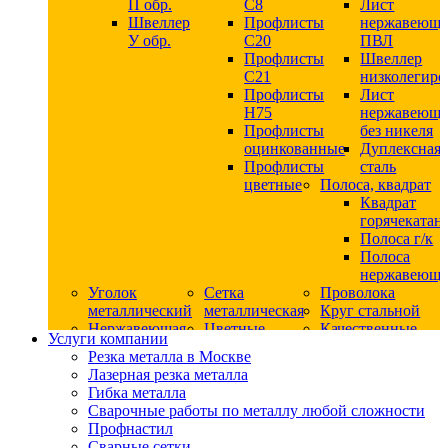
П обр.
С8
Лист
Швеллер
Профлисты
нержавеющ
У обр.
С20
ПВЛ
Профлисты
Швеллер
C21
низколегир
Профлисты
Лист
Н75
нержавеющ
Профлисты
без никеля
оцинкованные
Дуплексная
Профлисты
сталь
цветные
Полоса, квадрат
Квадрат
горячекатан
Полоса г/к
Полоса
нержавеюща
Уголок
Сетка
Проволока
металлический
металлическая
Круг стальной
Нержавеющая
Цветные
Качественные
Услуги компании
сталь
металлы
стали
Резка металла в Москве
Квадрат
Шестигранник
Конструкци
Лазерная резка металла
нержавеющий
дюралевый
сталь
Гибка металла
никельсодержащий
Лист
Круг
Сварочные работы по металлу любой сложности
Круг
дюралевый
горячекатан
Профнастил
нержавеющий
Круг
конструкци
Сварные сетки