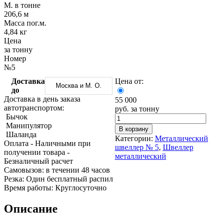
Трубы
Труба
Фланцы
М. в тонне
нержавеющие
алюминиевая
стальные
206,6 м
электросварные
Уголок
Заглушки
Масса пог.м.
AISI
алюминиевый
стальные
4,84 кг
Трубы
Фольга
Тройники
Цена
нержавеющие
алюминиевая
стальные
за тонну
перфорированные
Чушка
Хомуты
Номер
Трубы
алюминиевая
стальные
№5
нержавеющие
Швеллер
Крепеж
Доставка
Цена от:
бесшовные
алюминиевый
шуруп-
Москва и М. О.
до
Шина
шпилька
Доставка в день заказа
55 000
алюминиевая
Опоры
автотранспортом:
руб. за тонну
Шестигранник
стальные
Бычок
латунный
Компенсато
Манипулятор
Квадрат
и
В корзину
Шаланда
латунный
вибровставк
Категории:
Металлический
Оплата
- Наличными при
Круг
Задвижки
швеллер № 5
,
Швеллер
получении товара
-
латунный
чугунные
металлический
Безналичный расчет
(пруток)
Группы
Cамовызов:
в течении 48 часов
Лента
коллекторн
Резка:
Один бесплатный распил
латунная
Ванны и
Время работы:
Круглосуточно
Лист
сопутствую
латунный
товары
Описание
Труба
Воздухоотв
латунная
Фитинги