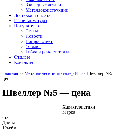
безникелевый
дюралевый
Поковка
Закладные детали
жаропрочный
(пруток)
Шестигранн
Металлоконструкции
Круг
Квадрат
горячекатан
Доставка и оплата
нержавеющий
дюралевый
конструкци
Расчет арматуры
никельсодержащий
Плита
Инструмент
Покупателю
Шестигранник
дюралевая
сталь
Статьи
нержавеющий
Труба
Оцинкованный
Новости
никельсодержащий
дюралевая
прокат
Вопрос-ответ
Шестигранник
Лента
Круг
Отзывы
нержавеющий
алюминиевая
оцинкованн
Гибка и резка металла
безникелевый
Лист
Лист
Отзывы
жаропрочный
алюминиевый
оцинкованн
Контакты
Швеллер
Лист
Полоса
нержавеющий
алюминиевый
оцинкованн
Главная
›
›
Металлический швеллер № 5
›
Швеллер №5 —
никельсодержащий
рифленый
Труба
цена
Трубы
Общестроительный
оцинкованн
нержавеющие
профиль
Инженерные
Швеллер №5 — цена
электросварные
алюминиевый
системы
AISI
Плита
Отводы
прямоугольные
алюминиевая
стальные
Трубы
Профиль
Переходы
Характеристики
нержавеющие
алюминиевый
стальные
Марка
электросварные
(вентиляционный)
Трубы
ст3
AISI
Тавр
полипропил
Длина
квадратные
алюминиевый
PP-R
12м/6м