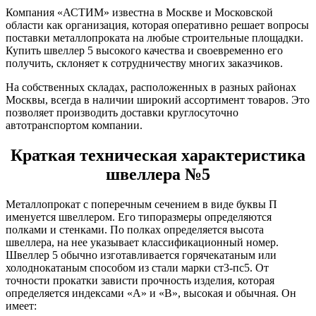
Шина
Фитинги
Компания «АСТИМ» известна в Москве и Московской
медная
резьбовые
области как организация, которая оперативно решает вопросы
Круг
латунные
поставки металлопроката на любые строительные площадки.
медный
Фитинги
Купить швеллер 5 высокого качества и своевременно его
(пруток)
резьбовые
получить, склоняет к сотрудничеству многих заказчиков.
Лента
стальные
медная
Фитинги
На собственных складах, расположенных в разных районах
Лист
резьбовые
Москвы, всегда в наличии широкий ассортимент товаров. Это
медный
чугунные
позволяет производить доставки круглосуточно
Труба
Хомуты
автотранспортом компании.
медная
стальные
Круг
Труба ВГП
Краткая техническая характеристика
бронзовый
БУ металл
швеллера №5
(пруток)
БУ трубы
Олово,
Хомуты
cвинец,
стальные
Металлопрокат с поперечным сечением в виде буквы П
цинк,
именуется швеллером. Его типоразмеры определяются
нихром
полками и стенками. По полках определяется высота
швеллера, на нее указывает классификационный номер.
Швеллер 5 обычно изготавливается горячекатаным или
холоднокатаным способом из стали марки ст3-пс5. От
точности прокатки зависти прочность изделия, которая
определяется индексами «А» и «В», высокая и обычная. Он
имеет: