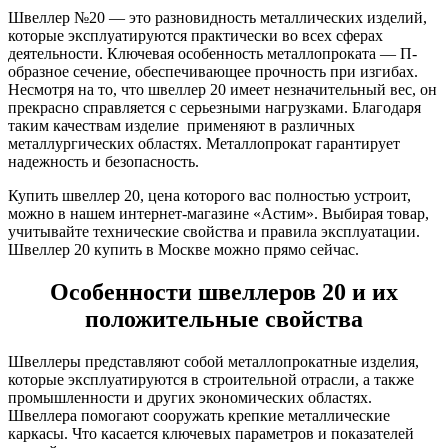
Шина
Фитинги
Швеллер №20 — это разновидность металлических изделий,
медная
резьбовые
которые эксплуатируются практически во всех сферах
Круг
латунные
деятельности. Ключевая особенность металлопроката — П-
медный
Фитинги
образное сечение, обеспечивающее прочность при изгибах.
(пруток)
резьбовые
Несмотря на то, что швеллер 20 имеет незначительный вес, он
Лента
стальные
прекрасно справляется с серьезными нагрузками. Благодаря
медная
Фитинги
таким качествам изделие применяют в различных
Лист
резьбовые
металлургических областях. Металлопрокат гарантирует
медный
чугунные
надежность и безопасность.
Труба
Хомуты
медная
стальные
Купить швеллер 20, цена которого вас полностью устроит,
Круг
Труба ВГП
можно в нашем интернет-магазине «Астим». Выбирая товар,
бронзовый
БУ металл
учитывайте технические свойства и правила эксплуатации.
(пруток)
БУ трубы
Швеллер 20 купить в Москве можно прямо сейчас.
Олово,
Хомуты
cвинец,
стальные
Особенности швеллеров 20 и их
цинк,
положительные свойства
нихром
Швеллеры представляют собой металлопрокатные изделия,
которые эксплуатируются в строительной отрасли, а также
промышленности и других экономических областях.
Швеллера помогают сооружать крепкие металлические
каркасы. Что касается ключевых параметров и показателей