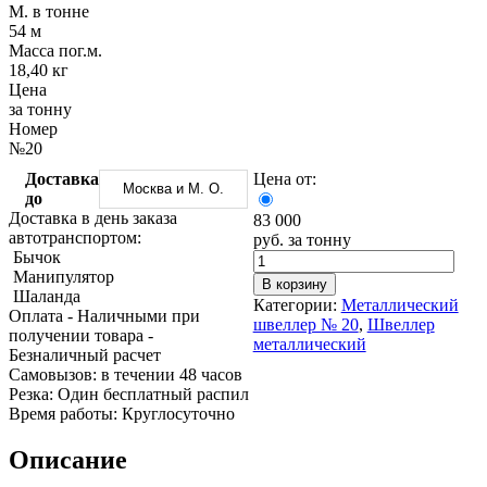
Трубы
Труба
Фланцы
М. в тонне
нержавеющие
алюминиевая
стальные
54 м
электросварные
Уголок
Заглушки
Масса пог.м.
AISI
алюминиевый
стальные
18,40 кг
Трубы
Фольга
Тройники
Цена
нержавеющие
алюминиевая
стальные
за тонну
перфорированные
Чушка
Хомуты
Номер
Трубы
алюминиевая
стальные
№20
нержавеющие
Швеллер
Крепеж
Доставка
Цена от:
бесшовные
алюминиевый
шуруп-
Москва и М. О.
до
Шина
шпилька
Доставка в день заказа
83 000
алюминиевая
Опоры
автотранспортом:
руб. за тонну
Шестигранник
стальные
Бычок
латунный
Компенсато
Манипулятор
Квадрат
и
В корзину
Шаланда
латунный
вибровставк
Категории:
Металлический
Оплата
- Наличными при
Круг
Задвижки
швеллер № 20
,
Швеллер
получении товара
-
латунный
чугунные
металлический
Безналичный расчет
(пруток)
Группы
Cамовызов:
в течении 48 часов
Лента
коллекторн
Резка:
Один бесплатный распил
латунная
Ванны и
Время работы:
Круглосуточно
Лист
сопутствую
латунный
товары
Описание
Труба
Воздухоотв
латунная
Фитинги