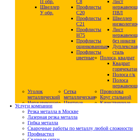
П обр.
С8
Лист
Швеллер
Профлисты
нержавеющ
У обр.
С20
ПВЛ
Профлисты
Швеллер
C21
низколегир
Профлисты
Лист
Н75
нержавеющ
Профлисты
без никеля
оцинкованные
Дуплексная
Профлисты
сталь
цветные
Полоса, квадрат
Квадрат
горячекатан
Полоса г/к
Полоса
нержавеюща
Уголок
Сетка
Проволока
металлический
металлическая
Круг стальной
Нержавеющая
Цветные
Качественные
Услуги компании
сталь
металлы
стали
Резка металла в Москве
Квадрат
Шестигранник
Конструкци
Лазерная резка металла
нержавеющий
дюралевый
сталь
Гибка металла
никельсодержащий
Лист
Круг
Сварочные работы по металлу любой сложности
Круг
дюралевый
горячекатан
Профнастил
нержавеющий
Круг
конструкци
Сварные сетки