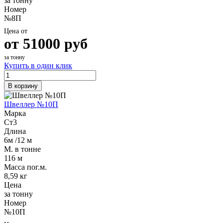
за тонну
Номер
№8П
Цена от
от
51000
руб
за тонну
Купить в один клик
В корзину
Швеллер №10П
Марка
Ст3
Длина
6м /12 м
М. в тонне
116 м
Масса пог.м.
8,59 кг
Цена
за тонну
Номер
№10П