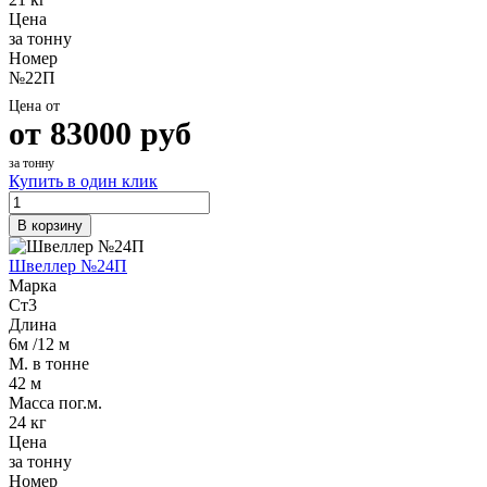
Цена
за тонну
Номер
№22П
Цена от
от
83000
руб
за тонну
Купить в один клик
В корзину
Швеллер №24П
Марка
Ст3
Длина
6м /12 м
М. в тонне
42 м
Масса пог.м.
24 кг
Цена
за тонну
Номер