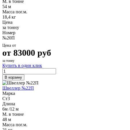
М. в тонне
54 м
Масса пог.м.
18,4 кг
Цена
за тонну
Номер
№20П
Цена от
от
83000
руб
за тонну
Купить в один клик
В корзину
Швеллер №22П
Марка
Ст3
Длина
6м /12 м
М. в тонне
48 м
Масса пог.м.
21 кг