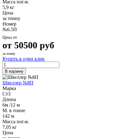
Масса пог.м.
Шина
Фитинги
5,9 кг
медная
резьбовые
Цена
Круг
латунные
за тонну
медный
Фитинги
Номер
(пруток)
резьбовые
№6.5П
Лента
стальные
медная
Фитинги
Цена от
Лист
резьбовые
от
50500
руб
медный
чугунные
Труба
Хомуты
за тонну
Купить в один клик
медная
стальные
Круг
Труба ВГП
бронзовый
БУ металл
В корзину
(пруток)
БУ трубы
Олово,
Хомуты
Швеллер №8П
cвинец,
стальные
Марка
цинк,
Ст3
нихром
Длина
6м /12 м
М. в тонне
142 м
Масса пог.м.
7,05 кг
Цена