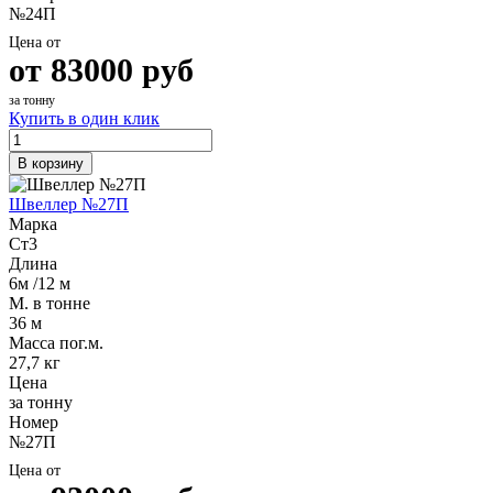
№24П
Цена от
от
83000
руб
за тонну
Купить в один клик
В корзину
Швеллер №27П
Марка
Ст3
Длина
6м /12 м
М. в тонне
36 м
Масса пог.м.
27,7 кг
Цена
за тонну
Номер
№27П
Цена от