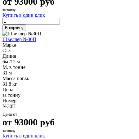
от
93000
руб
за тонну
Купить в один клик
В корзину
Швеллер №30П
Марка
Ст3
Длина
6м /12 м
М. в тонне
31 м
Масса пог.м.
31,8 кг
Цена
за тонну
Номер
№30П
Цена от
от
93000
руб
за тонну
Купить в один клик