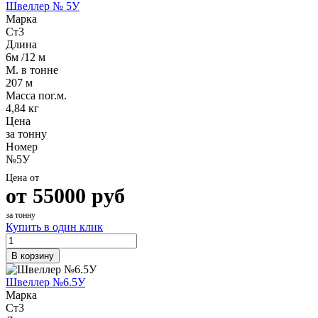
Швеллер № 5У
Марка
Ст3
Длина
6м /12 м
М. в тонне
207 м
Масса пог.м.
4,84 кг
Цена
за тонну
Номер
№5У
Цена от
от
55000
руб
за тонну
Купить в один клик
В корзину
Швеллер №6.5У
Марка
Ст3