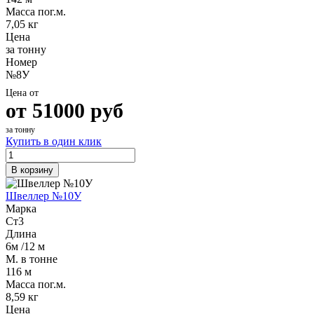
Масса пог.м.
7,05 кг
Цена
за тонну
Номер
№8У
Цена от
от
51000
руб
за тонну
Купить в один клик
В корзину
Швеллер №10У
Марка
Ст3
Длина
6м /12 м
М. в тонне
116 м
Масса пог.м.
8,59 кг
Цена