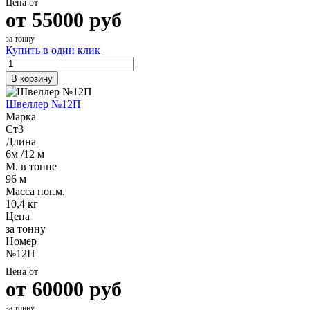
Цена от
от
55000
руб
за тонну
Купить в один клик
В корзину
Швеллер №12П
Марка
Ст3
Длина
6м /12 м
М. в тонне
96 м
Масса пог.м.
10,4 кг
Цена
за тонну
Номер
№12П
Цена от
от
60000
руб
за тонну