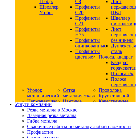
П обр.
С8
Лист
Швеллер
Профлисты
нержавеющ
У обр.
С20
ПВЛ
Профлисты
Швеллер
C21
низколегир
Профлисты
Лист
Н75
нержавеющ
Профлисты
без никеля
оцинкованные
Дуплексная
Профлисты
сталь
цветные
Полоса, квадрат
Квадрат
горячекатан
Полоса г/к
Полоса
нержавеюща
Уголок
Сетка
Проволока
металлический
металлическая
Круг стальной
Нержавеющая
Цветные
Качественные
Услуги компании
сталь
металлы
стали
Резка металла в Москве
Квадрат
Шестигранник
Конструкци
Лазерная резка металла
нержавеющий
дюралевый
сталь
Гибка металла
никельсодержащий
Лист
Круг
Сварочные работы по металлу любой сложности
Круг
дюралевый
горячекатан
Профнастил
нержавеющий
Круг
конструкци
Сварные сетки