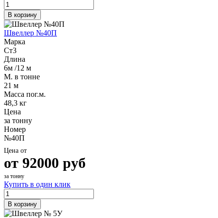
В корзину
Швеллер №40П
Марка
Ст3
Длина
6м /12 м
М. в тонне
21 м
Масса пог.м.
48,3 кг
Цена
за тонну
Номер
№40П
Цена от
от
92000
руб
за тонну
Купить в один клик
В корзину