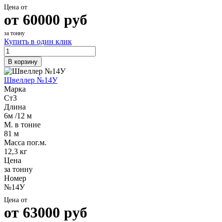
Цена от
от
60000
руб
за тонну
Купить в один клик
В корзину
Швеллер №14У
Марка
Ст3
Длина
6м /12 м
М. в тонне
81 м
Масса пог.м.
12,3 кг
Цена
за тонну
Номер
№14У
Цена от
от
63000
руб