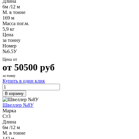
Длина
6м /12 м
М. в тонне
169 м
Масса пог.м.
5,9 кг
Цена
за тонну
Номер
№6.5У
Цена от
от
50500
руб
за тонну
Купить в один клик
В корзину
Швеллер №8У
Марка
Ст3
Длина
6м /12 м
М. в тонне
142 м