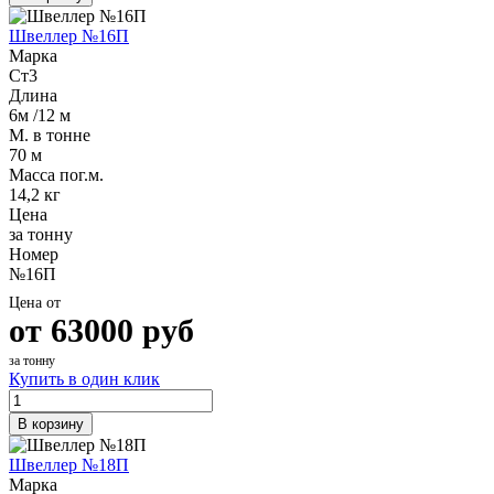
Швеллер №16П
Марка
Ст3
Длина
6м /12 м
М. в тонне
70 м
Масса пог.м.
14,2 кг
Цена
за тонну
Номер
№16П
Цена от
от
63000
руб
за тонну
Купить в один клик
В корзину
Швеллер №18П
Марка