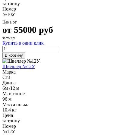
за тонну
Номер
№10У
Цена от
от
55000
руб
за тонну
Купить в один клик
В корзину
Швеллер №12У
Марка
Ст3
Длина
6м /12 м
М. в тонне
96 м
Масса пог.м.
10,4 кг
Цена
за тонну
Номер
№12У