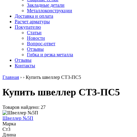
безникелевый
дюралевый
Поковка
Закладные детали
жаропрочный
(пруток)
Шестигранн
Металлоконструкции
Круг
Квадрат
горячекатан
Доставка и оплата
нержавеющий
дюралевый
конструкци
Расчет арматуры
никельсодержащий
Плита
Инструмент
Покупателю
Шестигранник
дюралевая
сталь
Статьи
нержавеющий
Труба
Оцинкованный
Новости
никельсодержащий
дюралевая
прокат
Вопрос-ответ
Шестигранник
Лента
Круг
Отзывы
нержавеющий
алюминиевая
оцинкованн
Гибка и резка металла
безникелевый
Лист
Лист
Отзывы
жаропрочный
алюминиевый
оцинкованн
Контакты
Швеллер
Лист
Полоса
нержавеющий
алюминиевый
оцинкованн
Главная
›
›
Купить швеллер СТ3-ПС5
никельсодержащий
рифленый
Труба
Трубы
Общестроительный
оцинкованн
Купить швеллер СТ3-ПС5
нержавеющие
профиль
Инженерные
электросварные
алюминиевый
системы
AISI
Плита
Отводы
прямоугольные
алюминиевая
стальные
Товаров найдено: 27
Трубы
Профиль
Переходы
нержавеющие
алюминиевый
стальные
Швеллер №5П
электросварные
(вентиляционный)
Трубы
Марка
AISI
Тавр
полипропил
Ст3
квадратные
алюминиевый
PP-R
Длина