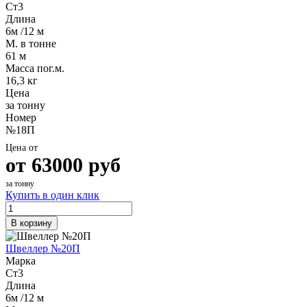
Ст3
Длина
6м /12 м
М. в тонне
61 м
Масса пог.м.
16,3 кг
Цена
за тонну
Номер
№18П
Цена от
от
63000
руб
за тонну
Купить в один клик
В корзину
Швеллер №20П
Марка
Ст3
Длина
6м /12 м