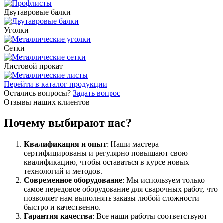
Шина
Фитинги
Двутавровые балки
медная
резьбовые
Круг
латунные
Уголки
медный
Фитинги
(пруток)
резьбовые
Сетки
Лента
стальные
медная
Фитинги
Листовой прокат
Лист
резьбовые
медный
чугунные
Перейти в каталог продукции
Труба
Хомуты
Остались вопросы?
Задать вопрос
медная
стальные
Отзывы наших клиентов
Круг
Труба ВГП
бронзовый
БУ металл
Почему выбирают нас?
(пруток)
БУ трубы
Олово,
Хомуты
cвинец,
стальные
Квалификация и опыт
: Наши мастера
цинк,
сертифицированы и регулярно повышают свою
нихром
квалификацию, чтобы оставаться в курсе новых
технологий и методов.
Современное оборудование
: Мы используем только
самое передовое оборудование для сварочных работ, что
позволяет нам выполнять заказы любой сложности
быстро и качественно.
Гарантия качества
: Все наши работы соответствуют