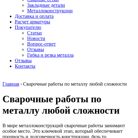
безникелевый
дюралевый
Поковка
Закладные детали
жаропрочный
(пруток)
Шестигранн
Металлоконструкции
Круг
Квадрат
горячекатан
Доставка и оплата
нержавеющий
дюралевый
конструкци
Расчет арматуры
никельсодержащий
Плита
Инструмент
Покупателю
Шестигранник
дюралевая
сталь
Статьи
нержавеющий
Труба
Оцинкованный
Новости
никельсодержащий
дюралевая
прокат
Вопрос-ответ
Шестигранник
Лента
Круг
Отзывы
нержавеющий
алюминиевая
оцинкованн
Гибка и резка металла
безникелевый
Лист
Лист
Отзывы
жаропрочный
алюминиевый
оцинкованн
Контакты
Швеллер
Лист
Полоса
нержавеющий
алюминиевый
оцинкованн
никельсодержащий
рифленый
Труба
Главная
›
Сварочные работы по металлу любой сложности
Трубы
Общестроительный
оцинкованн
нержавеющие
профиль
Инженерные
Сварочные работы по
электросварные
алюминиевый
системы
AISI
Плита
Отводы
прямоугольные
алюминиевая
стальные
металлу любой сложности
Трубы
Профиль
Переходы
нержавеющие
алюминиевый
стальные
электросварные
(вентиляционный)
Трубы
В мире металлоконструкций сварочные работы занимают
AISI
Тавр
полипропил
особое место. Это ключевой этап, который обеспечивает
квадратные
алюминиевый
PP-R
прочность и долговечность конструкции, будь то