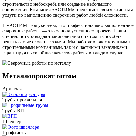
Трубы
Труба
Фланцы
строительство небоскреба или создание небольшого
нержавеющие
алюминиевая
стальные
сооружения. Компания «АСТИМ» предлагает своим клиентам
электросварные
Уголок
Заглушки
услуги по выполнению сварочных работ любой сложности.
AISI
алюминиевый
стальные
Трубы
Фольга
Тройники
В «АСТИМ» мы уверены, что профессионально выполненные
нержавеющие
алюминиевая
стальные
сварочные работы — это основа успешного проекта. Наши
перфорированные
Чушка
Хомуты
специалисты обладают многолетним опытом и способны
Трубы
алюминиевая
стальные
решать самые сложные задачи. Мы работаем как с крупными
нержавеющие
Швеллер
Крепеж
строительными компаниями, так и с частными заказчиками,
бесшовные
алюминиевый
шуруп-
гарантируя высочайшее качество работы в каждом случае.
Шина
шпилька
алюминиевая
Опоры
Шестигранник
стальные
латунный
Компенсато
Металлопрокат оптом
Квадрат
и
латунный
вибровставк
Арматура
Круг
Задвижки
латунный
чугунные
Трубы профильная
(пруток)
Группы
Лента
коллекторн
Трубы ВГП
латунная
Ванны и
Лист
сопутствую
Швеллер
латунный
товары
Труба
Воздухоотв
Профлисты
латунная
Фитинги