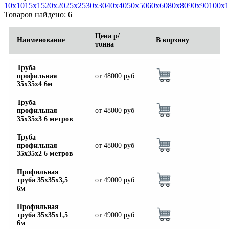
Трубы
Труба
Фланцы
10х10
15х15
20х20
25х25
30х30
40х40
50х50
60х60
80х80
90х90
100х1
нержавеющие
алюминиевая
стальные
Товаров найдено: 6
электросварные
Уголок
Заглушки
AISI
алюминиевый
стальные
Цена р/
Наименование
В корзину
Трубы
Фольга
Тройники
тонна
нержавеющие
алюминиевая
стальные
перфорированные
Чушка
Хомуты
Труба
Трубы
алюминиевая
стальные
профильная
от
48000
руб
нержавеющие
Швеллер
Крепеж
35х35х4 6м
бесшовные
алюминиевый
шуруп-
Шина
шпилька
Труба
алюминиевая
Опоры
профильная
от
48000
руб
Шестигранник
стальные
35х35х3 6 метров
латунный
Компенсато
Квадрат
и
Труба
латунный
вибровставк
профильная
от
48000
руб
Круг
Задвижки
35х35х2 6 метров
латунный
чугунные
(пруток)
Группы
Профильная
Лента
коллекторн
труба 35х35х3,5
от
49000
руб
латунная
Ванны и
6м
Лист
сопутствую
латунный
товары
Профильная
труба 35х35х1,5
от
49000
руб
Труба
Воздухоотв
6м
латунная
Фитинги