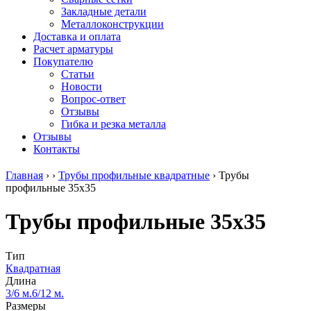
безникелевый
дюралевый
Поковка
Закладные детали
жаропрочный
(пруток)
Шестигранн
Металлоконструкции
Круг
Квадрат
горячекатан
Доставка и оплата
нержавеющий
дюралевый
конструкци
Расчет арматуры
никельсодержащий
Плита
Инструмент
Покупателю
Шестигранник
дюралевая
сталь
Статьи
нержавеющий
Труба
Оцинкованный
Новости
никельсодержащий
дюралевая
прокат
Вопрос-ответ
Шестигранник
Лента
Круг
Отзывы
нержавеющий
алюминиевая
оцинкованн
Гибка и резка металла
безникелевый
Лист
Лист
Отзывы
жаропрочный
алюминиевый
оцинкованн
Контакты
Швеллер
Лист
Полоса
нержавеющий
алюминиевый
оцинкованн
Главная
›
›
Трубы профильные квадратные
›
Трубы
никельсодержащий
рифленый
Труба
профильные 35х35
Трубы
Общестроительный
оцинкованн
нержавеющие
профиль
Инженерные
Трубы профильные 35х35
электросварные
алюминиевый
системы
AISI
Плита
Отводы
прямоугольные
алюминиевая
стальные
Трубы
Профиль
Переходы
Тип
нержавеющие
алюминиевый
стальные
Квадратная
электросварные
(вентиляционный)
Трубы
Длина
AISI
Тавр
полипропил
3/6 м.
6/12 м.
квадратные
алюминиевый
PP-R
Размеры