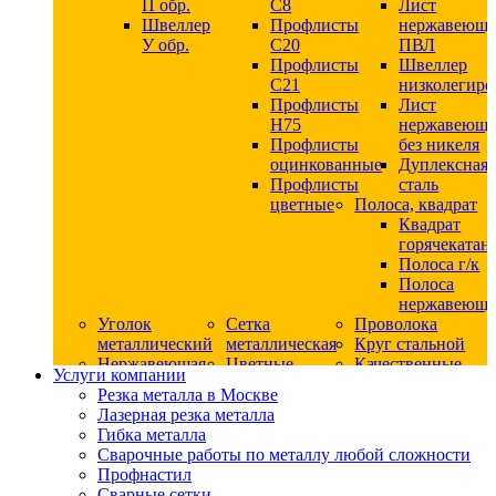
П обр.
С8
Лист
Швеллер
Профлисты
нержавеющ
У обр.
С20
ПВЛ
Профлисты
Швеллер
C21
низколегир
Профлисты
Лист
Н75
нержавеющ
Профлисты
без никеля
оцинкованные
Дуплексная
Профлисты
сталь
цветные
Полоса, квадрат
Квадрат
горячекатан
Полоса г/к
Полоса
нержавеюща
Уголок
Сетка
Проволока
металлический
металлическая
Круг стальной
Нержавеющая
Цветные
Качественные
Услуги компании
сталь
металлы
стали
Резка металла в Москве
Квадрат
Шестигранник
Конструкци
Лазерная резка металла
нержавеющий
дюралевый
сталь
Гибка металла
никельсодержащий
Лист
Круг
Сварочные работы по металлу любой сложности
Круг
дюралевый
горячекатан
Профнастил
нержавеющий
Круг
конструкци
Сварные сетки