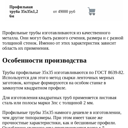
Шина
Фитинги
Профильная
медная
резьбовые
труба 35х35х1,2
от
49000
руб
Круг
латунные
6м
медный
Фитинги
(пруток)
резьбовые
Лента
стальные
Профильные трубы изготавливаются из качественного
медная
Фитинги
металла. Они могут быть разного сечения, размера и с разной
Лист
резьбовые
толщиной стенок. Именно от этих характеристик зависит
медный
чугунные
область их применения.
Труба
Хомуты
медная
стальные
Особенности производства
Круг
Труба ВГП
бронзовый
БУ металл
(пруток)
БУ трубы
Трубы профильные 35х35 изготавливаются по ГОСТ 8639-82.
Олово,
Хомуты
Используется для этого метод сварки ленточных мерных
cвинец,
стальные
заготовок, которые формируются на особом станке в
цинк,
замкнутом квадратном профиле.
нихром
Для изготовления квадратных труб применяется листовая
сталь или полосы марки 3пс с толщиной 2 мм.
Профильные трубы 35х35 намного дешевле в изготовлении,
чем другие типоразмеры. При этом имеет такие же
прочностные характеристики, как и бесшовные профили.
Ослабление сварного шва приравнивается всего к 5