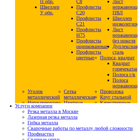
П обр.
С8
Лист
Швеллер
Профлисты
нержавеющ
У обр.
С20
ПВЛ
Профлисты
Швеллер
C21
низколегир
Профлисты
Лист
Н75
нержавеющ
Профлисты
без никеля
оцинкованные
Дуплексная
Профлисты
сталь
цветные
Полоса, квадрат
Квадрат
горячекатан
Полоса г/к
Полоса
нержавеюща
Уголок
Сетка
Проволока
металлический
металлическая
Круг стальной
Нержавеющая
Цветные
Качественные
Услуги компании
сталь
металлы
стали
Резка металла в Москве
Квадрат
Шестигранник
Конструкци
Лазерная резка металла
нержавеющий
дюралевый
сталь
Гибка металла
никельсодержащий
Лист
Круг
Сварочные работы по металлу любой сложности
Круг
дюралевый
горячекатан
Профнастил
нержавеющий
Круг
конструкци
Сварные сетки