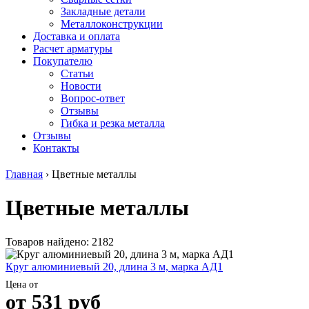
безникелевый
дюралевый
Поковка
Закладные детали
жаропрочный
(пруток)
Шестигранн
Металлоконструкции
Круг
Квадрат
горячекатан
Доставка и оплата
нержавеющий
дюралевый
конструкци
Расчет арматуры
никельсодержащий
Плита
Инструмент
Покупателю
Шестигранник
дюралевая
сталь
Статьи
нержавеющий
Труба
Оцинкованный
Новости
никельсодержащий
дюралевая
прокат
Вопрос-ответ
Шестигранник
Лента
Круг
Отзывы
нержавеющий
алюминиевая
оцинкованн
Гибка и резка металла
безникелевый
Лист
Лист
Отзывы
жаропрочный
алюминиевый
оцинкованн
Контакты
Швеллер
Лист
Полоса
нержавеющий
алюминиевый
оцинкованн
Главная
›
Цветные металлы
никельсодержащий
рифленый
Труба
Трубы
Общестроительный
оцинкованн
Цветные металлы
нержавеющие
профиль
Инженерные
электросварные
алюминиевый
системы
AISI
Плита
Отводы
прямоугольные
алюминиевая
стальные
Товаров найдено: 2182
Трубы
Профиль
Переходы
нержавеющие
алюминиевый
стальные
Круг алюминиевый 20, длина 3 м, марка АД1
электросварные
(вентиляционный)
Трубы
Цена от
AISI
Тавр
полипропил
от
531
руб
квадратные
алюминиевый
PP-R