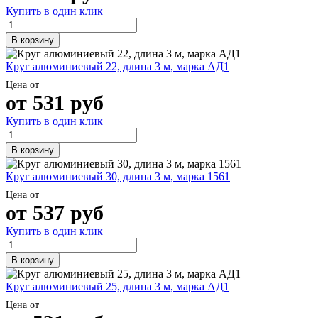
Трубы
Труба
Фланцы
Купить в один клик
нержавеющие
алюминиевая
стальные
электросварные
Уголок
Заглушки
В корзину
AISI
алюминиевый
стальные
Трубы
Фольга
Тройники
Круг алюминиевый 22, длина 3 м, марка АД1
нержавеющие
алюминиевая
стальные
перфорированные
Чушка
Хомуты
Цена от
Трубы
алюминиевая
стальные
от
531
руб
нержавеющие
Швеллер
Крепеж
Купить в один клик
бесшовные
алюминиевый
шуруп-
Шина
шпилька
алюминиевая
Опоры
В корзину
Шестигранник
стальные
латунный
Компенсато
Круг алюминиевый 30, длина 3 м, марка 1561
Квадрат
и
Цена от
латунный
вибровставк
от
537
руб
Круг
Задвижки
латунный
чугунные
Купить в один клик
(пруток)
Группы
Лента
коллекторн
В корзину
латунная
Ванны и
Лист
сопутствую
Круг алюминиевый 25, длина 3 м, марка АД1
латунный
товары
Труба
Воздухоотв
Цена от
латунная
Фитинги