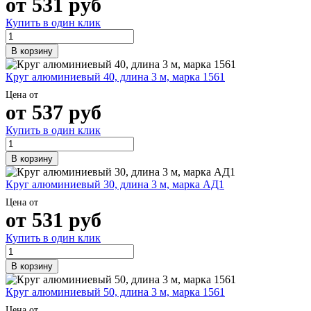
от
531
руб
Шина
Фитинги
медная
резьбовые
Купить в один клик
Круг
латунные
медный
Фитинги
В корзину
(пруток)
резьбовые
Лента
стальные
Круг алюминиевый 40, длина 3 м, марка 1561
медная
Фитинги
Лист
резьбовые
Цена от
от
537
руб
медный
чугунные
Труба
Хомуты
Купить в один клик
медная
стальные
Круг
Труба ВГП
бронзовый
БУ металл
В корзину
(пруток)
БУ трубы
Олово,
Хомуты
Круг алюминиевый 30, длина 3 м, марка АД1
cвинец,
стальные
Цена от
цинк,
от
531
руб
нихром
Купить в один клик
В корзину
Круг алюминиевый 50, длина 3 м, марка 1561
Цена от