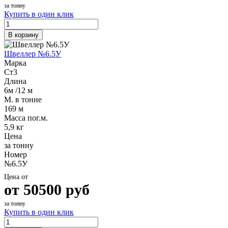
за тонну
Купить в один клик
В корзину
Швеллер №6.5У
Марка
Ст3
Длина
6м /12 м
М. в тонне
169 м
Масса пог.м.
5,9 кг
Цена
за тонну
Номер
№6.5У
Цена от
от
50500
руб
за тонну
Купить в один клик