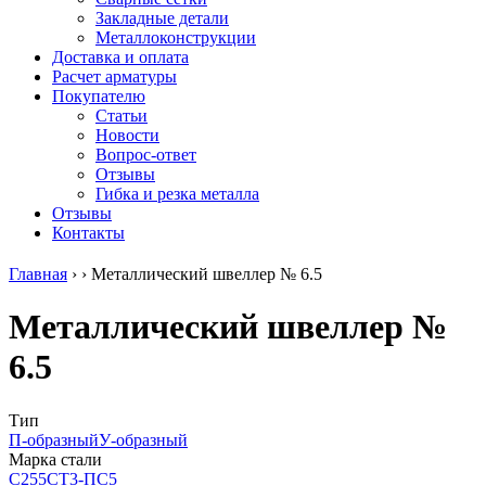
безникелевый
дюралевый
Поковка
Закладные детали
жаропрочный
(пруток)
Шестигранн
Металлоконструкции
Круг
Квадрат
горячекатан
Доставка и оплата
нержавеющий
дюралевый
конструкци
Расчет арматуры
никельсодержащий
Плита
Инструмент
Покупателю
Шестигранник
дюралевая
сталь
Статьи
нержавеющий
Труба
Оцинкованный
Новости
никельсодержащий
дюралевая
прокат
Вопрос-ответ
Шестигранник
Лента
Круг
Отзывы
нержавеющий
алюминиевая
оцинкованн
Гибка и резка металла
безникелевый
Лист
Лист
Отзывы
жаропрочный
алюминиевый
оцинкованн
Контакты
Швеллер
Лист
Полоса
нержавеющий
алюминиевый
оцинкованн
Главная
›
›
Металлический швеллер № 6.5
никельсодержащий
рифленый
Труба
Трубы
Общестроительный
оцинкованн
Металлический швеллер №
нержавеющие
профиль
Инженерные
электросварные
алюминиевый
системы
6.5
AISI
Плита
Отводы
прямоугольные
алюминиевая
стальные
Трубы
Профиль
Переходы
нержавеющие
алюминиевый
стальные
Тип
электросварные
(вентиляционный)
Трубы
П-образный
У-образный
AISI
Тавр
полипропил
Марка стали
квадратные
алюминиевый
PP-R
С255
СТ3-ПС5