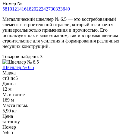
Трубы
Труба
Фланцы
Номер №
нержавеющие
алюминиевая
стальные
5
8
10
12
14
16
18
20
22
24
27
30
33
36
40
электросварные
Уголок
Заглушки
AISI
алюминиевый
стальные
Металлический швеллер № 6.5 — это востребованный
Трубы
Фольга
Тройники
элемент в строительной отрасли, который отличается
нержавеющие
алюминиевая
стальные
универсальностью применения и прочностью. Его
перфорированные
Чушка
Хомуты
используют как в малоэтажном, так и в промышленном
Трубы
алюминиевая
стальные
строительстве для усиления и формирования различных
нержавеющие
Швеллер
Крепеж
несущих конструкций.
бесшовные
алюминиевый
шуруп-
Товаров найдено: 3
Шина
шпилька
алюминиевая
Опоры
Швеллер № 6.5
Шестигранник
стальные
Марка
латунный
Компенсато
ст3-пс5
Квадрат
и
Длина
латунный
вибровставк
12 м
Круг
Задвижки
М. в тонне
латунный
чугунные
169 м
(пруток)
Группы
Масса пог.м.
Лента
коллекторн
5,90 кг
латунная
Ванны и
Цена
Лист
сопутствую
за тонну
латунный
товары
Номер
Труба
Воздухоотв
№6.5
латунная
Фитинги