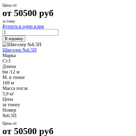
Шина
Фитинги
Цена от
медная
резьбовые
от
50500
руб
Круг
латунные
медный
Фитинги
за тонну
(пруток)
резьбовые
Купить в один клик
Лента
стальные
медная
Фитинги
В корзину
Лист
резьбовые
медный
чугунные
Швеллер №6.5П
Труба
Хомуты
Марка
медная
стальные
Ст3
Круг
Труба ВГП
Длина
бронзовый
БУ металл
6м /12 м
(пруток)
БУ трубы
М. в тонне
Олово,
Хомуты
169 м
cвинец,
стальные
Масса пог.м.
цинк,
5,9 кг
нихром
Цена
за тонну
Номер
№6.5П
Цена от
от
50500
руб