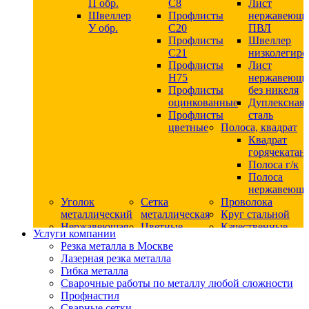
П обр.
С8
Лист
Швеллер
Профлисты
нержавеющ
У обр.
С20
ПВЛ
Профлисты
Швеллер
C21
низколегир
Профлисты
Лист
Н75
нержавеющ
Профлисты
без никеля
оцинкованные
Дуплексная
Профлисты
сталь
цветные
Полоса, квадрат
Квадрат
горячекатан
Полоса г/к
Полоса
нержавеюща
Уголок
Сетка
Проволока
металлический
металлическая
Круг стальной
Нержавеющая
Цветные
Качественные
Услуги компании
сталь
металлы
стали
Резка металла в Москве
Квадрат
Шестигранник
Конструкци
Лазерная резка металла
нержавеющий
дюралевый
сталь
Гибка металла
никельсодержащий
Лист
Круг
Сварочные работы по металлу любой сложности
Круг
дюралевый
горячекатан
Профнастил
нержавеющий
Круг
конструкци
Сварные сетки