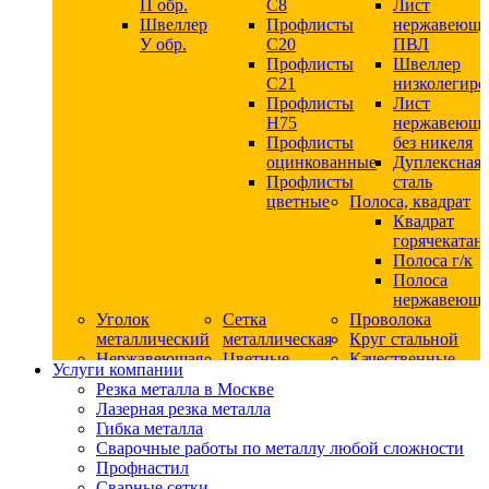
П обр.
С8
Лист
Швеллер
Профлисты
нержавеющ
У обр.
С20
ПВЛ
Профлисты
Швеллер
C21
низколегир
Профлисты
Лист
Н75
нержавеющ
Профлисты
без никеля
оцинкованные
Дуплексная
Профлисты
сталь
цветные
Полоса, квадрат
Квадрат
горячекатан
Полоса г/к
Полоса
нержавеюща
Уголок
Сетка
Проволока
металлический
металлическая
Круг стальной
Нержавеющая
Цветные
Качественные
Услуги компании
сталь
металлы
стали
Резка металла в Москве
Квадрат
Шестигранник
Конструкци
Лазерная резка металла
нержавеющий
дюралевый
сталь
Гибка металла
никельсодержащий
Лист
Круг
Сварочные работы по металлу любой сложности
Круг
дюралевый
горячекатан
Профнастил
нержавеющий
Круг
конструкци
Сварные сетки