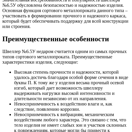
Шина
Фитинги
№6.5У обусловлена безопасностью и надежностью изделия.
медная
резьбовые
Основная функция сортового металлопроката данного типа –
Круг
латунные
участвовать в формировании прочного и надежного каркаса,
медный
Фитинги
который будет обеспечивать поддержку для всей конструкции
(пруток)
резьбовые
или строения.
Лента
стальные
медная
Фитинги
Преимущественные особенности
Лист
резьбовые
медный
чугунные
Труба
Хомуты
Швеллер №6.5У недаром считается одним из самых прочных
медная
стальные
типов сортового металлопроката. Преимущественные
Круг
Труба ВГП
характеристики изделия, следующие:
бронзовый
БУ металл
Высокая степень прочности и надежности, которой
(пруток)
БУ трубы
удалось достичь благодаря особой форме сечения в виде
Олово,
Хомуты
буквы П. К тому же у изделия весьма прочный осевой
cвинец,
стальные
изгиб, который дает возможность швеллеру
цинк,
выдерживать нагрузки высокой интенсивности и
нихром
длительности независимо от их направления.
Невосприимчивость к воздействию влаги и, как
следствие, появлению коррозии.
Невосприимчивость к вибрациям, механическим
воздействиям любого характера. Это связано с тем, что
тело изделия не имеет слабых зон и участков склонных
к повреждениям, которые могли бы привести к