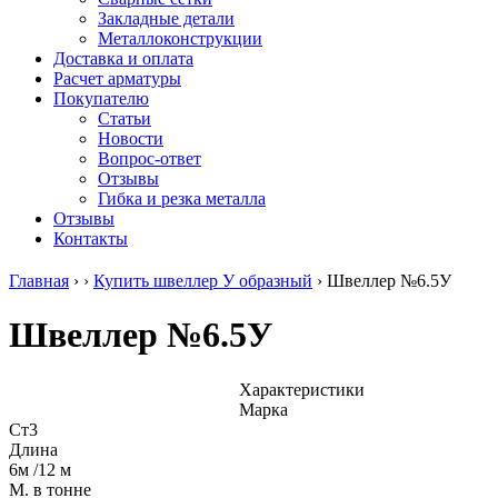
безникелевый
дюралевый
Поковка
Закладные детали
жаропрочный
(пруток)
Шестигранн
Металлоконструкции
Круг
Квадрат
горячекатан
Доставка и оплата
нержавеющий
дюралевый
конструкци
Расчет арматуры
никельсодержащий
Плита
Инструмент
Покупателю
Шестигранник
дюралевая
сталь
Статьи
нержавеющий
Труба
Оцинкованный
Новости
никельсодержащий
дюралевая
прокат
Вопрос-ответ
Шестигранник
Лента
Круг
Отзывы
нержавеющий
алюминиевая
оцинкованн
Гибка и резка металла
безникелевый
Лист
Лист
Отзывы
жаропрочный
алюминиевый
оцинкованн
Контакты
Швеллер
Лист
Полоса
нержавеющий
алюминиевый
оцинкованн
Главная
›
›
Купить швеллер У образный
›
Швеллер №6.5У
никельсодержащий
рифленый
Труба
Трубы
Общестроительный
оцинкованн
Швеллер №6.5У
нержавеющие
профиль
Инженерные
электросварные
алюминиевый
системы
AISI
Плита
Отводы
прямоугольные
алюминиевая
стальные
Характеристики
Трубы
Профиль
Переходы
Марка
нержавеющие
алюминиевый
стальные
Ст3
электросварные
(вентиляционный)
Трубы
Длина
AISI
Тавр
полипропил
6м /12 м
квадратные
алюминиевый
PP-R
М. в тонне