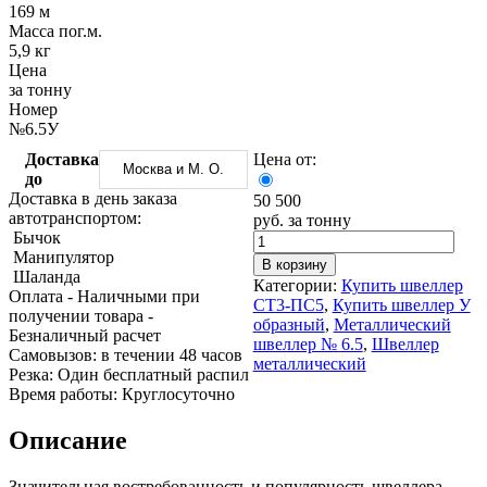
Трубы
Труба
Фланцы
169 м
нержавеющие
алюминиевая
стальные
Масса пог.м.
электросварные
Уголок
Заглушки
5,9 кг
AISI
алюминиевый
стальные
Цена
Трубы
Фольга
Тройники
за тонну
нержавеющие
алюминиевая
стальные
Номер
перфорированные
Чушка
Хомуты
№6.5У
Трубы
алюминиевая
стальные
Доставка
Цена от:
нержавеющие
Швеллер
Крепеж
Москва и М. О.
до
бесшовные
алюминиевый
шуруп-
Доставка в день заказа
50 500
Шина
шпилька
автотранспортом:
руб. за тонну
алюминиевая
Опоры
Бычок
Шестигранник
стальные
Манипулятор
латунный
Компенсато
В корзину
Шаланда
Квадрат
и
Категории:
Купить швеллер
Оплата
- Наличными при
латунный
вибровставк
СТ3-ПС5
,
Купить швеллер У
получении товара
-
Круг
Задвижки
образный
,
Металлический
Безналичный расчет
латунный
чугунные
швеллер № 6.5
,
Швеллер
Cамовызов:
в течении 48 часов
(пруток)
Группы
металлический
Резка:
Один бесплатный распил
Лента
коллекторн
Время работы:
Круглосуточно
латунная
Ванны и
Лист
сопутствую
Описание
латунный
товары
Труба
Воздухоотв
латунная
Фитинги
Значительная востребованность и популярность швеллера