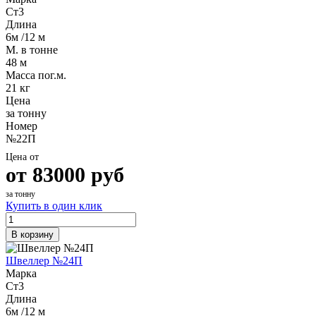
Ст3
Длина
6м /12 м
М. в тонне
48 м
Масса пог.м.
21 кг
Цена
за тонну
Номер
№22П
Цена от
от
83000
руб
за тонну
Купить в один клик
В корзину
Швеллер №24П
Марка
Ст3
Длина
6м /12 м