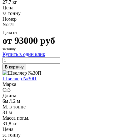
27,7 кг
Цена
за тонну
Номер
№27П
Цена от
от
93000
руб
за тонну
Купить в один клик
В корзину
Швеллер №30П
Марка
Ст3
Длина
6м /12 м
М. в тонне
31 м
Масса пог.м.
31,8 кг
Цена
за тонну