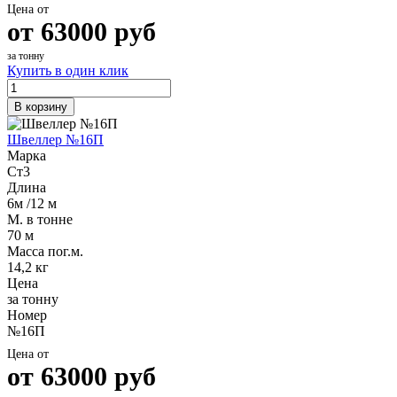
Цена от
от
63000
руб
за тонну
Купить в один клик
В корзину
Швеллер №16П
Марка
Ст3
Длина
6м /12 м
М. в тонне
70 м
Масса пог.м.
14,2 кг
Цена
за тонну
Номер
№16П
Цена от
от
63000
руб