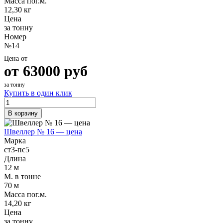
Масса пог.м.
12,30 кг
Цена
за тонну
Номер
№14
Цена от
от
63000
руб
за тонну
Купить в один клик
В корзину
Швеллер № 16 — цена
Марка
ст3-пс5
Длина
12 м
М. в тонне
70 м
Масса пог.м.
14,20 кг
Цена
за тонну