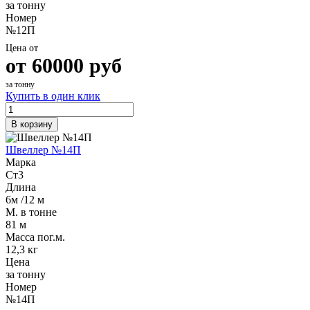
за тонну
Номер
№12П
Цена от
от
60000
руб
за тонну
Купить в один клик
В корзину
Швеллер №14П
Марка
Ст3
Длина
6м /12 м
М. в тонне
81 м
Масса пог.м.
12,3 кг
Цена
за тонну
Номер
№14П