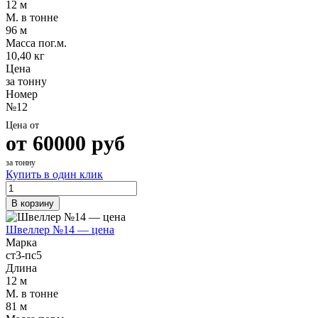
12 м
М. в тонне
96 м
Масса пог.м.
10,40 кг
Цена
за тонну
Номер
№12
Цена от
от
60000
руб
за тонну
Купить в один клик
В корзину
Швеллер №14 — цена
Марка
ст3-пс5
Длина
12 м
М. в тонне
81 м