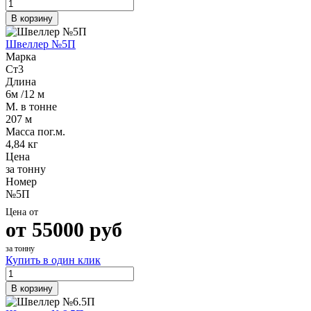
В корзину
Швеллер №5П
Марка
Ст3
Длина
6м /12 м
М. в тонне
207 м
Масса пог.м.
4,84 кг
Цена
за тонну
Номер
№5П
Цена от
от
55000
руб
за тонну
Купить в один клик
В корзину