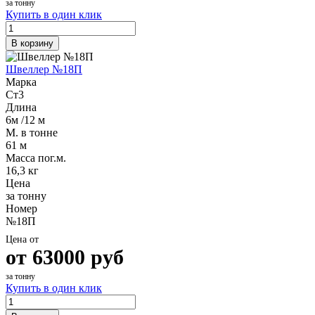
за тонну
Купить в один клик
В корзину
Швеллер №18П
Марка
Ст3
Длина
6м /12 м
М. в тонне
61 м
Масса пог.м.
16,3 кг
Цена
за тонну
Номер
№18П
Цена от
от
63000
руб
за тонну
Купить в один клик