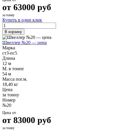
от
63000
руб
за тонну
Купить в один клик
В корзину
Швеллер №20 — цена
Марка
ст3-пс5
Длина
12 м
М. в тонне
54 м
Масса пог.м.
18,40 кг
Цена
за тонну
Номер
№20
Цена от
от
83000
руб
за тонну