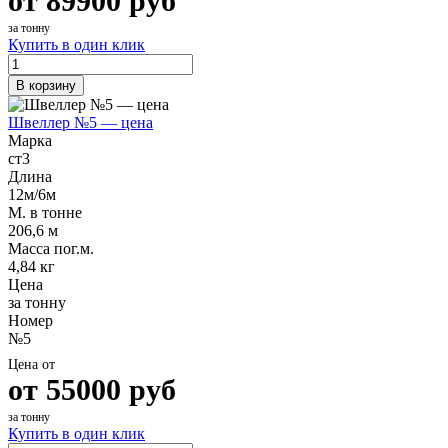
от
89900
руб
за тонну
Купить в один клик
В корзину
Швеллер №5 — цена
Марка
ст3
Длина
12м/6м
М. в тонне
206,6 м
Масса пог.м.
4,84 кг
Цена
за тонну
Номер
№5
Цена от
от
55000
руб
за тонну
Купить в один клик