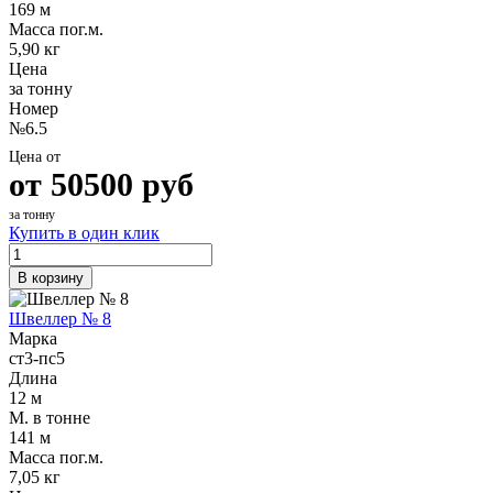
169 м
Шина
Фитинги
Масса пог.м.
медная
резьбовые
5,90 кг
Круг
латунные
Цена
медный
Фитинги
за тонну
(пруток)
резьбовые
Номер
Лента
стальные
№6.5
медная
Фитинги
Лист
резьбовые
Цена от
медный
чугунные
от
50500
руб
Труба
Хомуты
медная
стальные
за тонну
Круг
Труба ВГП
Купить в один клик
бронзовый
БУ металл
(пруток)
БУ трубы
В корзину
Олово,
Хомуты
cвинец,
стальные
Швеллер № 8
цинк,
Марка
нихром
ст3-пс5
Длина
12 м
М. в тонне
141 м
Масса пог.м.
7,05 кг