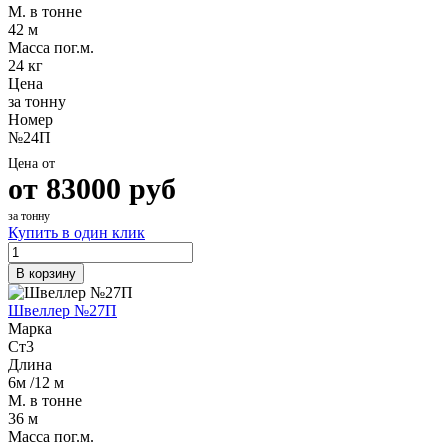
М. в тонне
42 м
Масса пог.м.
24 кг
Цена
за тонну
Номер
№24П
Цена от
от
83000
руб
за тонну
Купить в один клик
В корзину
Швеллер №27П
Марка
Ст3
Длина
6м /12 м
М. в тонне
36 м
Масса пог.м.