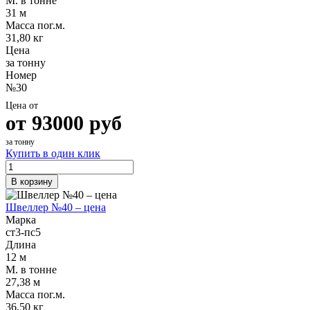
М. в тонне
31 м
Масса пог.м.
31,80 кг
Цена
за тонну
Номер
№30
Цена от
от
93000
руб
за тонну
Купить в один клик
В корзину
Швеллер №40 – цена
Марка
ст3-пс5
Длина
12 м
М. в тонне
27,38 м
Масса пог.м.
36,50 кг