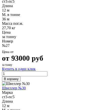
ст3-пс5
Длина
12 м
М. в тонне
36 м
Масса пог.м.
27,70 кг
Цена
за тонну
Номер
№27
Цена от
от
93000
руб
за тонну
Купить в один клик
В корзину
Швеллер №30
Марка
ст3-пс5
Длина
12 м