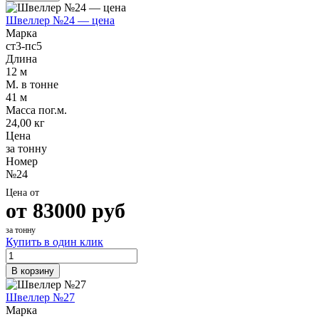
Швеллер №24 — цена
Марка
ст3-пс5
Длина
12 м
М. в тонне
41 м
Масса пог.м.
24,00 кг
Цена
за тонну
Номер
№24
Цена от
от
83000
руб
за тонну
Купить в один клик
В корзину
Швеллер №27
Марка