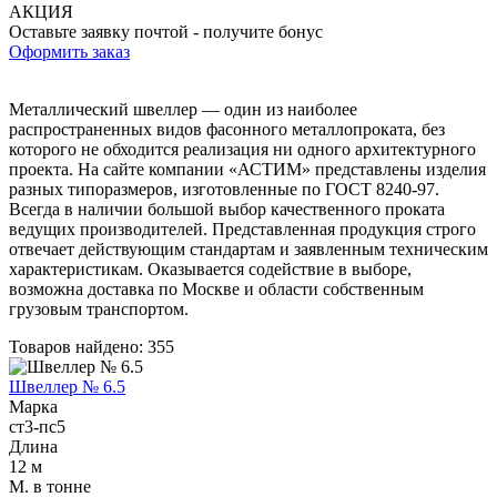
Трубы
Труба
Фланцы
АКЦИЯ
нержавеющие
алюминиевая
стальные
­Оставьте заявку почтой - получите бонус
электросварные
Уголок
Заглушки
Оформить заказ
AISI
алюминиевый
стальные
Трубы
Фольга
Тройники
Металлический швеллер — один из наиболее
нержавеющие
алюминиевая
стальные
распространенных видов фасонного металлопроката, без
перфорированные
Чушка
Хомуты
которого не обходится реализация ни одного архитектурного
Трубы
алюминиевая
стальные
проекта. На сайте компании «АСТИМ» представлены изделия
нержавеющие
Швеллер
Крепеж
разных типоразмеров, изготовленные по ГОСТ 8240-97.
бесшовные
алюминиевый
шуруп-
Всегда в наличии большой выбор качественного проката
Шина
шпилька
ведущих производителей. Представленная продукция строго
алюминиевая
Опоры
отвечает действующим стандартам и заявленным техническим
Шестигранник
стальные
характеристикам. Оказывается содействие в выборе,
латунный
Компенсато
возможна доставка по Москве и области собственным
Квадрат
и
грузовым транспортом.
латунный
вибровставк
Круг
Задвижки
Товаров найдено: 355
латунный
чугунные
(пруток)
Группы
Швеллер № 6.5
Лента
коллекторн
Марка
латунная
Ванны и
ст3-пс5
Лист
сопутствую
Длина
латунный
товары
12 м
Труба
Воздухоотв
М. в тонне
латунная
Фитинги