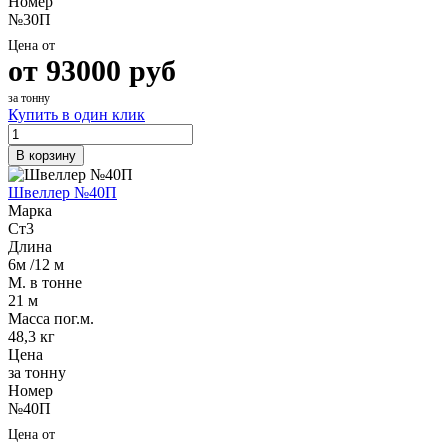
Номер
№30П
Цена от
от
93000
руб
за тонну
Купить в один клик
В корзину
Швеллер №40П
Марка
Ст3
Длина
6м /12 м
М. в тонне
21 м
Масса пог.м.
48,3 кг
Цена
за тонну
Номер
№40П
Цена от