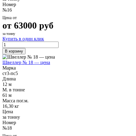
Номер
№16
Цена от
от
63000
руб
за тонну
Купить в один клик
В корзину
Швеллер № 18 — цена
Марка
ст3-пс5
Длина
12 м
М. в тонне
61 м
Масса пог.м.
16,30 кг
Цена
за тонну
Номер
№18
Цена от