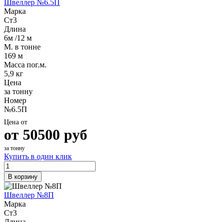
Швеллер №6.5П
Марка
Ст3
Длина
6м /12 м
М. в тонне
169 м
Масса пог.м.
5,9 кг
Цена
за тонну
Номер
№6.5П
Цена от
от
50500
руб
за тонну
Купить в один клик
В корзину
Швеллер №8П
Марка
Ст3
Длина