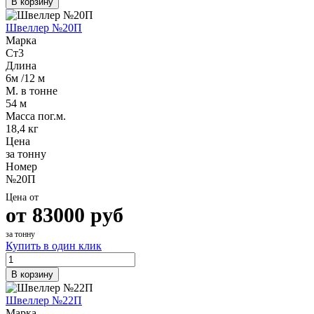
В корзину
Швеллер №20П
Марка
Ст3
Длина
6м /12 м
М. в тонне
54 м
Масса пог.м.
18,4 кг
Цена
за тонну
Номер
№20П
Цена от
от
83000
руб
за тонну
Купить в один клик
В корзину
Швеллер №22П
Марка