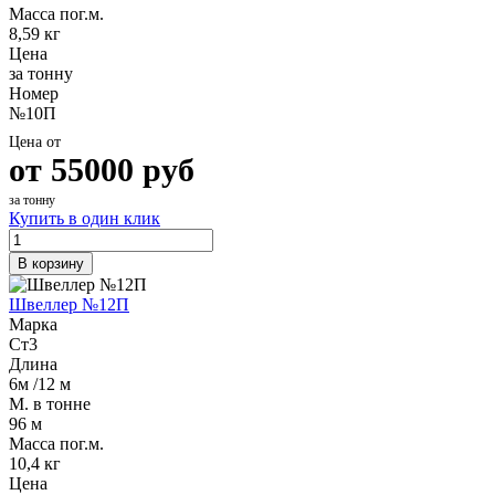
Масса пог.м.
8,59 кг
Цена
за тонну
Номер
№10П
Цена от
от
55000
руб
за тонну
Купить в один клик
В корзину
Швеллер №12П
Марка
Ст3
Длина
6м /12 м
М. в тонне
96 м
Масса пог.м.
10,4 кг
Цена