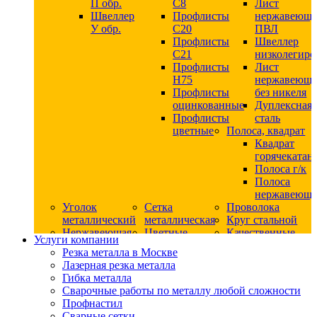
П обр.
С8
Лист
Швеллер
Профлисты
нержавеющ
У обр.
С20
ПВЛ
Профлисты
Швеллер
C21
низколегир
Профлисты
Лист
Н75
нержавеющ
Профлисты
без никеля
оцинкованные
Дуплексная
Профлисты
сталь
цветные
Полоса, квадрат
Квадрат
горячекатан
Полоса г/к
Полоса
нержавеюща
Уголок
Сетка
Проволока
металлический
металлическая
Круг стальной
Нержавеющая
Цветные
Качественные
Услуги компании
сталь
металлы
стали
Резка металла в Москве
Квадрат
Шестигранник
Конструкци
Лазерная резка металла
нержавеющий
дюралевый
сталь
Гибка металла
никельсодержащий
Лист
Круг
Сварочные работы по металлу любой сложности
Круг
дюралевый
горячекатан
Профнастил
нержавеющий
Круг
конструкци
Сварные сетки