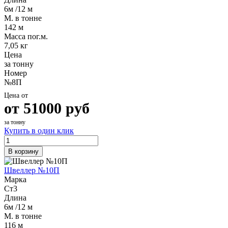
6м /12 м
М. в тонне
142 м
Масса пог.м.
7,05 кг
Цена
за тонну
Номер
№8П
Цена от
от
51000
руб
за тонну
Купить в один клик
В корзину
Швеллер №10П
Марка
Ст3
Длина
6м /12 м
М. в тонне
116 м