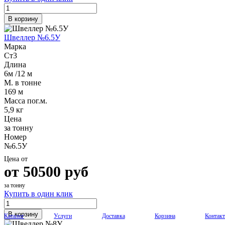
В корзину
Швеллер №6.5У
Марка
Ст3
Длина
6м /12 м
М. в тонне
169 м
Масса пог.м.
5,9 кг
Цена
за тонну
Номер
№6.5У
Цена от
от
50500
руб
за тонну
Купить в один клик
В корзину
Каталог
Услуги
Доставка
Корзина
Контак