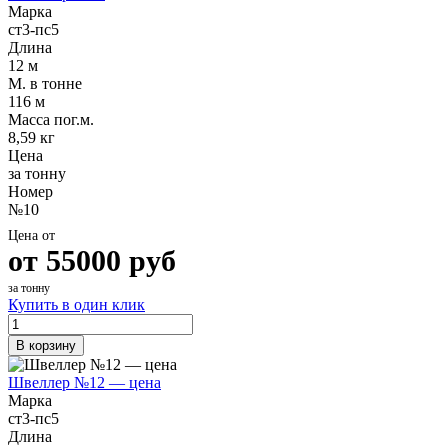
Марка
ст3-пс5
Длина
12 м
М. в тонне
116 м
Масса пог.м.
8,59 кг
Цена
за тонну
Номер
№10
Цена от
от
55000
руб
за тонну
Купить в один клик
В корзину
Швеллер №12 — цена
Марка
ст3-пс5
Длина