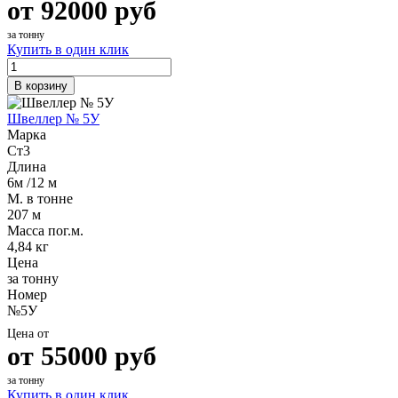
от
92000
руб
за тонну
Купить в один клик
В корзину
Швеллер № 5У
Марка
Ст3
Длина
6м /12 м
М. в тонне
207 м
Масса пог.м.
4,84 кг
Цена
за тонну
Номер
№5У
Цена от
от
55000
руб
за тонну
Купить в один клик