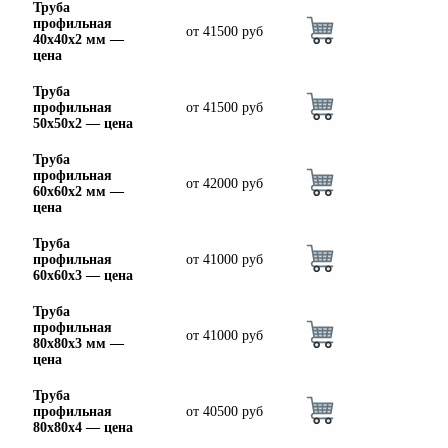
Труба
Шина
Фитинги
профильная
медная
резьбовые
от
41500
руб
40х40х2 мм —
Круг
латунные
цена
медный
Фитинги
(пруток)
резьбовые
Труба
Лента
стальные
профильная
от
41500
руб
медная
Фитинги
50х50х2 — цена
Лист
резьбовые
медный
чугунные
Труба
Труба
Хомуты
профильная
от
42000
руб
медная
стальные
60х60х2 мм —
цена
Круг
Труба ВГП
бронзовый
БУ металл
Труба
(пруток)
БУ трубы
профильная
от
41000
руб
Олово,
Хомуты
60х60х3 — цена
cвинец,
стальные
цинк,
Труба
нихром
профильная
от
41000
руб
80х80х3 мм —
цена
Труба
профильная
от
40500
руб
80х80х4 — цена