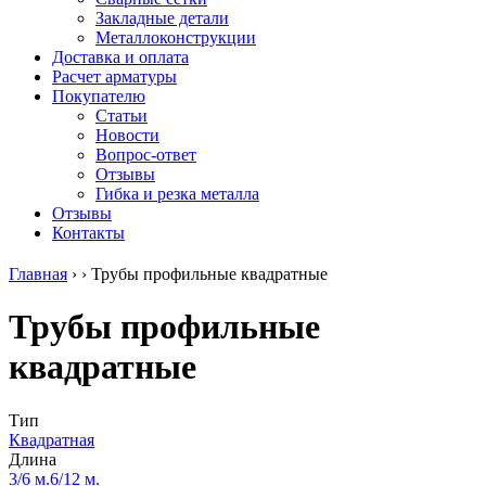
безникелевый
дюралевый
Поковка
Закладные детали
жаропрочный
(пруток)
Шестигранн
Металлоконструкции
Круг
Квадрат
горячекатан
Доставка и оплата
нержавеющий
дюралевый
конструкци
Расчет арматуры
никельсодержащий
Плита
Инструмент
Покупателю
Шестигранник
дюралевая
сталь
Статьи
нержавеющий
Труба
Оцинкованный
Новости
никельсодержащий
дюралевая
прокат
Вопрос-ответ
Шестигранник
Лента
Круг
Отзывы
нержавеющий
алюминиевая
оцинкованн
Гибка и резка металла
безникелевый
Лист
Лист
Отзывы
жаропрочный
алюминиевый
оцинкованн
Контакты
Швеллер
Лист
Полоса
нержавеющий
алюминиевый
оцинкованн
Главная
›
›
Трубы профильные квадратные
никельсодержащий
рифленый
Труба
Трубы
Общестроительный
оцинкованн
Трубы профильные
нержавеющие
профиль
Инженерные
электросварные
алюминиевый
системы
квадратные
AISI
Плита
Отводы
прямоугольные
алюминиевая
стальные
Трубы
Профиль
Переходы
нержавеющие
алюминиевый
стальные
Тип
электросварные
(вентиляционный)
Трубы
Квадратная
AISI
Тавр
полипропил
Длина
квадратные
алюминиевый
PP-R
3/6 м.
6/12 м.