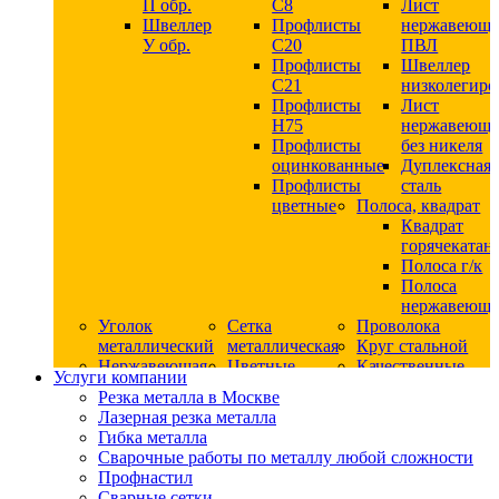
П обр.
С8
Лист
Швеллер
Профлисты
нержавеющ
У обр.
С20
ПВЛ
Профлисты
Швеллер
C21
низколегир
Профлисты
Лист
Н75
нержавеющ
Профлисты
без никеля
оцинкованные
Дуплексная
Профлисты
сталь
цветные
Полоса, квадрат
Квадрат
горячекатан
Полоса г/к
Полоса
нержавеюща
Уголок
Сетка
Проволока
металлический
металлическая
Круг стальной
Нержавеющая
Цветные
Качественные
Услуги компании
сталь
металлы
стали
Резка металла в Москве
Квадрат
Шестигранник
Конструкци
Лазерная резка металла
нержавеющий
дюралевый
сталь
Гибка металла
никельсодержащий
Лист
Круг
Сварочные работы по металлу любой сложности
Круг
дюралевый
горячекатан
Профнастил
нержавеющий
Круг
конструкци
Сварные сетки