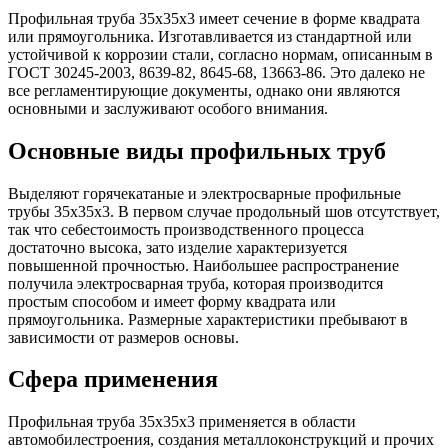
Шина
Фитинги
Профильная труба 35х35х3 имеет сечение в форме квадрата
медная
резьбовые
или прямоугольника. Изготавливается из стандартной или
Круг
латунные
устойчивой к коррозии стали, согласно нормам, описанным в
медный
Фитинги
ГОСТ 30245-2003, 8639-82, 8645-68, 13663-86. Это далеко не
(пруток)
резьбовые
все регламентирующие документы, однако они являются
Лента
стальные
основными и заслуживают особого внимания.
медная
Фитинги
Лист
резьбовые
Основные виды профильных труб
медный
чугунные
Труба
Хомуты
медная
стальные
Выделяют горячекатаные и электросварные профильные
Круг
Труба ВГП
трубы 35х35х3. В первом случае продольный шов отсутствует,
бронзовый
БУ металл
так что себестоимость производственного процесса
(пруток)
БУ трубы
достаточно высока, зато изделие характеризуется
Олово,
Хомуты
повышенной прочностью. Наибольшее распространение
cвинец,
стальные
получила электросварная труба, которая производится
цинк,
простым способом и имеет форму квадрата или
нихром
прямоугольника. Размерные характеристики пребывают в
зависимости от размеров основы.
Сфера применения
Профильная труба 35х35х3 применяется в области
автомобилестроения, создания металлоконструкций и прочих