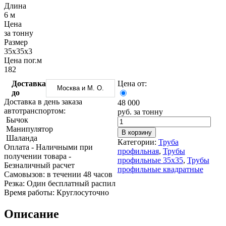
Трубы
Труба
Фланцы
Длина
нержавеющие
алюминиевая
стальные
6 м
электросварные
Уголок
Заглушки
Цена
AISI
алюминиевый
стальные
за тонну
Трубы
Фольга
Тройники
Размер
нержавеющие
алюминиевая
стальные
35х35х3
перфорированные
Чушка
Хомуты
Цена пог.м
Трубы
алюминиевая
стальные
182
нержавеющие
Швеллер
Крепеж
Доставка
Цена от:
бесшовные
алюминиевый
шуруп-
Москва и М. О.
до
Шина
шпилька
Доставка в день заказа
48 000
алюминиевая
Опоры
автотранспортом:
руб. за тонну
Шестигранник
стальные
Бычок
латунный
Компенсато
Манипулятор
Квадрат
и
В корзину
Шаланда
латунный
вибровставк
Категории:
Труба
Оплата
- Наличными при
Круг
Задвижки
профильная
,
Трубы
получении товара
-
латунный
чугунные
профильные 35х35
,
Трубы
Безналичный расчет
(пруток)
Группы
профильные квадратные
Cамовызов:
в течении 48 часов
Лента
коллекторн
Резка:
Один бесплатный распил
латунная
Ванны и
Время работы:
Круглосуточно
Лист
сопутствую
латунный
товары
Описание
Труба
Воздухоотв
латунная
Фитинги