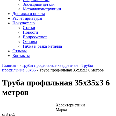
безникелевый
дюралевый
Поковка
Закладные детали
жаропрочный
(пруток)
Шестигранн
Металлоконструкции
Круг
Квадрат
горячекатан
Доставка и оплата
нержавеющий
дюралевый
конструкци
Расчет арматуры
никельсодержащий
Плита
Инструмент
Покупателю
Шестигранник
дюралевая
сталь
Статьи
нержавеющий
Труба
Оцинкованный
Новости
никельсодержащий
дюралевая
прокат
Вопрос-ответ
Шестигранник
Лента
Круг
Отзывы
нержавеющий
алюминиевая
оцинкованн
Гибка и резка металла
безникелевый
Лист
Лист
Отзывы
жаропрочный
алюминиевый
оцинкованн
Контакты
Швеллер
Лист
Полоса
нержавеющий
алюминиевый
оцинкованн
Главная
›
›
Трубы профильные квадратные
›
Трубы
никельсодержащий
рифленый
Труба
профильные 35х35
›
Труба профильная 35х35х3 6 метров
Трубы
Общестроительный
оцинкованн
нержавеющие
профиль
Инженерные
Труба профильная 35х35х3 6
электросварные
алюминиевый
системы
AISI
Плита
Отводы
метров
прямоугольные
алюминиевая
стальные
Трубы
Профиль
Переходы
нержавеющие
алюминиевый
стальные
электросварные
(вентиляционный)
Трубы
Характеристики
AISI
Тавр
полипропил
Марка
квадратные
алюминиевый
PP-R
ст3-пс5