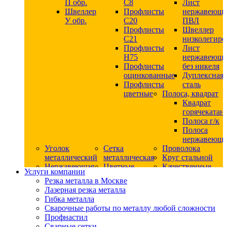
П обр.
С8
Лист
Швеллер
Профлисты
нержавеющ
У обр.
С20
ПВЛ
Профлисты
Швеллер
C21
низколегир
Профлисты
Лист
Н75
нержавеющ
Профлисты
без никеля
оцинкованные
Дуплексная
Профлисты
сталь
цветные
Полоса, квадрат
Квадрат
горячекатан
Полоса г/к
Полоса
нержавеюща
Уголок
Сетка
Проволока
металлический
металлическая
Круг стальной
Нержавеющая
Цветные
Качественные
Услуги компании
сталь
металлы
стали
Резка металла в Москве
Квадрат
Шестигранник
Конструкци
Лазерная резка металла
нержавеющий
дюралевый
сталь
Гибка металла
никельсодержащий
Лист
Круг
Сварочные работы по металлу любой сложности
Круг
дюралевый
горячекатан
Профнастил
нержавеющий
Круг
конструкци
Сварные сетки