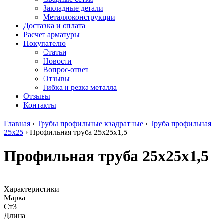
безникелевый
дюралевый
Поковка
Закладные детали
жаропрочный
(пруток)
Шестигранн
Металлоконструкции
Круг
Квадрат
горячекатан
Доставка и оплата
нержавеющий
дюралевый
конструкци
Расчет арматуры
никельсодержащий
Плита
Инструмент
Покупателю
Шестигранник
дюралевая
сталь
Статьи
нержавеющий
Труба
Оцинкованный
Новости
никельсодержащий
дюралевая
прокат
Вопрос-ответ
Шестигранник
Лента
Круг
Отзывы
нержавеющий
алюминиевая
оцинкованн
Гибка и резка металла
безникелевый
Лист
Лист
Отзывы
жаропрочный
алюминиевый
оцинкованн
Контакты
Швеллер
Лист
Полоса
нержавеющий
алюминиевый
оцинкованн
Главная
›
Трубы профильные квадратные
›
Труба профильная
никельсодержащий
рифленый
Труба
25х25
›
Профильная труба 25х25х1,5
Трубы
Общестроительный
оцинкованн
нержавеющие
профиль
Инженерные
Профильная труба 25х25х1,5
электросварные
алюминиевый
системы
AISI
Плита
Отводы
прямоугольные
алюминиевая
стальные
Трубы
Профиль
Переходы
нержавеющие
алюминиевый
стальные
Характеристики
электросварные
(вентиляционный)
Трубы
Марка
AISI
Тавр
полипропил
Cт3
квадратные
алюминиевый
PP-R
Длина