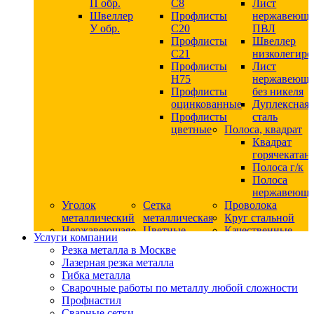
П обр.
С8
Лист
Швеллер
Профлисты
нержавеющ
У обр.
С20
ПВЛ
Профлисты
Швеллер
C21
низколегир
Профлисты
Лист
Н75
нержавеющ
Профлисты
без никеля
оцинкованные
Дуплексная
Профлисты
сталь
цветные
Полоса, квадрат
Квадрат
горячекатан
Полоса г/к
Полоса
нержавеюща
Уголок
Сетка
Проволока
металлический
металлическая
Круг стальной
Нержавеющая
Цветные
Качественные
Услуги компании
сталь
металлы
стали
Резка металла в Москве
Квадрат
Шестигранник
Конструкци
Лазерная резка металла
нержавеющий
дюралевый
сталь
Гибка металла
никельсодержащий
Лист
Круг
Сварочные работы по металлу любой сложности
Круг
дюралевый
горячекатан
Профнастил
нержавеющий
Круг
конструкци
Сварные сетки