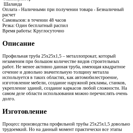
Шина
Фитинги
Шаланда
медная
резьбовые
Оплата
- Наличными при получении товара
- Безналичный
Круг
латунные
расчет
медный
Фитинги
Cамовызов:
в течении 48 часов
(пруток)
резьбовые
Резка:
Один бесплатный распил
Лента
стальные
Время работы:
Круглосуточно
медная
Фитинги
Лист
резьбовые
Описание
медный
чугунные
Труба
Хомуты
Профильная труба 25х25х1,5 – металлопрокат, который
медная
стальные
незаменим при большом количестве видов строительных
Круг
Труба ВГП
работ. Не менее активно данная труба, имеющая квадратное
бронзовый
БУ металл
сечение и довольно значительную толщину металла
(пруток)
БУ трубы
используется в таких областях, как автомобилестроение,
Олово,
Хомуты
изготовление мебели, создание наружной рекламы, станков,
cвинец,
стальные
укрепление зданий, создание каркасов любой сложности. На
цинк,
самом деле области использования можно перечислять очень
нихром
долго.
Изготовление
Процесс производства профильной трубы 25х25х1,5 довольно
трудоемкий. Но на данный момент практически все этапы