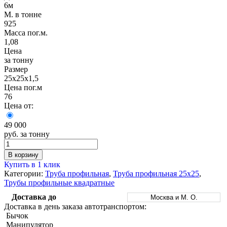
Трубы
Труба
Фланцы
6м
нержавеющие
алюминиевая
стальные
М. в тонне
электросварные
Уголок
Заглушки
925
AISI
алюминиевый
стальные
Масса пог.м.
Трубы
Фольга
Тройники
1,08
нержавеющие
алюминиевая
стальные
Цена
перфорированные
Чушка
Хомуты
за тонну
Трубы
алюминиевая
стальные
Размер
нержавеющие
Швеллер
Крепеж
25х25х1,5
бесшовные
алюминиевый
шуруп-
Цена пог.м
Шина
шпилька
76
алюминиевая
Опоры
Цена от:
Шестигранник
стальные
латунный
Компенсато
49 000
Квадрат
и
руб. за тонну
латунный
вибровставк
Круг
Задвижки
В корзину
латунный
чугунные
Купить в 1 клик
(пруток)
Группы
Категории:
Труба профильная
,
Труба профильная 25х25
,
Лента
коллекторн
Трубы профильные квадратные
латунная
Ванны и
Лист
сопутствую
Доставка до
Москва и М. О.
латунный
товары
Доставка в день заказа автотранспортом:
Труба
Воздухоотв
Бычок
латунная
Фитинги
Манипулятор