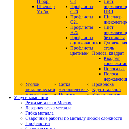
П обр.
С8
Лист
Швеллер
Профлисты
нержавеющ
У обр.
С20
ПВЛ
Профлисты
Швеллер
C21
низколегир
Профлисты
Лист
Н75
нержавеющ
Профлисты
без никеля
оцинкованные
Дуплексная
Профлисты
сталь
цветные
Полоса, квадрат
Квадрат
горячекатан
Полоса г/к
Полоса
нержавеюща
Уголок
Сетка
Проволока
металлический
металлическая
Круг стальной
Нержавеющая
Цветные
Качественные
Услуги компании
сталь
металлы
стали
Резка металла в Москве
Квадрат
Шестигранник
Конструкци
Лазерная резка металла
нержавеющий
дюралевый
сталь
Гибка металла
никельсодержащий
Лист
Круг
Сварочные работы по металлу любой сложности
Круг
дюралевый
горячекатан
Профнастил
нержавеющий
Круг
конструкци
Сварные сетки