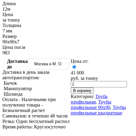
Трубы
Труба
Фланцы
Длина
нержавеющие
алюминиевая
стальные
12м
электросварные
Уголок
Заглушки
Цена
AISI
алюминиевый
стальные
за тонну
Трубы
Фольга
Тройники
Толщина
нержавеющие
алюминиевая
стальные
7 мм
перфорированные
Чушка
Хомуты
Размер
Трубы
алюминиевая
стальные
90х90х7
нержавеющие
Швеллер
Крепеж
Цена пог.м
бесшовные
алюминиевый
шуруп-
983
Шина
шпилька
Доставка
Цена от:
алюминиевая
Опоры
Москва и М. О.
до
Шестигранник
стальные
Доставка в день заказа
41 000
латунный
Компенсато
автотранспортом:
руб. за тонну
Квадрат
и
Бычок
латунный
вибровставк
Манипулятор
Круг
Задвижки
В корзину
Шаланда
латунный
чугунные
Категории:
Труба
Оплата
- Наличными при
(пруток)
Группы
профильная
,
Трубы
получении товара
-
Лента
коллекторн
профильные 90х90
,
Трубы
Безналичный расчет
латунная
Ванны и
профильные квадратные
Cамовызов:
в течении 48 часов
Лист
сопутствую
Резка:
Один бесплатный распил
латунный
товары
Время работы:
Круглосуточно
Труба
Воздухоотв
латунная
Фитинги