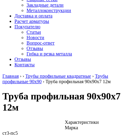
безникелевый
дюралевый
Поковка
Закладные детали
жаропрочный
(пруток)
Шестигранн
Металлоконструкции
Круг
Квадрат
горячекатан
Доставка и оплата
нержавеющий
дюралевый
конструкци
Расчет арматуры
никельсодержащий
Плита
Инструмент
Покупателю
Шестигранник
дюралевая
сталь
Статьи
нержавеющий
Труба
Оцинкованный
Новости
никельсодержащий
дюралевая
прокат
Вопрос-ответ
Шестигранник
Лента
Круг
Отзывы
нержавеющий
алюминиевая
оцинкованн
Гибка и резка металла
безникелевый
Лист
Лист
Отзывы
жаропрочный
алюминиевый
оцинкованн
Контакты
Швеллер
Лист
Полоса
нержавеющий
алюминиевый
оцинкованн
Главная
›
›
Трубы профильные квадратные
›
Трубы
никельсодержащий
рифленый
Труба
профильные 90х90
›
Труба профильная 90х90х7 12м
Трубы
Общестроительный
оцинкованн
нержавеющие
профиль
Инженерные
Труба профильная 90х90х7
электросварные
алюминиевый
системы
AISI
Плита
Отводы
12м
прямоугольные
алюминиевая
стальные
Трубы
Профиль
Переходы
нержавеющие
алюминиевый
стальные
электросварные
(вентиляционный)
Трубы
Характеристики
AISI
Тавр
полипропил
Марка
квадратные
алюминиевый
PP-R
ст3-пс5