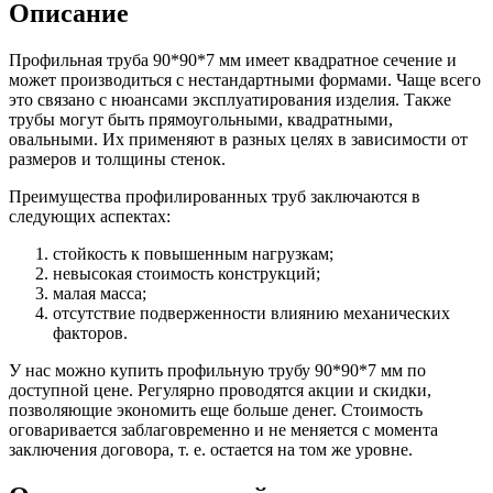
Описание
Шина
Фитинги
медная
резьбовые
Круг
латунные
Профильная труба 90*90*7 мм имеет квадратное сечение и
медный
Фитинги
может производиться с нестандартными формами. Чаще всего
(пруток)
резьбовые
это связано с нюансами эксплуатирования изделия. Также
Лента
стальные
трубы могут быть прямоугольными, квадратными,
медная
Фитинги
овальными. Их применяют в разных целях в зависимости от
Лист
резьбовые
размеров и толщины стенок.
медный
чугунные
Труба
Хомуты
Преимущества профилированных труб заключаются в
медная
стальные
следующих аспектах:
Круг
Труба ВГП
бронзовый
БУ металл
стойкость к повышенным нагрузкам;
(пруток)
БУ трубы
невысокая стоимость конструкций;
Олово,
Хомуты
малая масса;
cвинец,
стальные
отсутствие подверженности влиянию механических
цинк,
факторов.
нихром
У нас можно купить профильную трубу 90*90*7 мм по
доступной цене. Регулярно проводятся акции и скидки,
позволяющие экономить еще больше денег. Стоимость
оговаривается заблаговременно и не меняется с момента
заключения договора, т. е. остается на том же уровне.