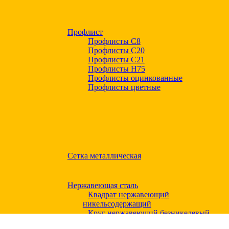
Профлист
Профлисты С8
Профлисты С20
Профлисты C21
Профлисты Н75
Профлисты оцинкованные
Профлисты цветные
Сетка металлическая
Нержавеющая сталь
Квадрат нержавеющий
никельсодержащий
Круг нержавеющий безникелевый
жаропрочный