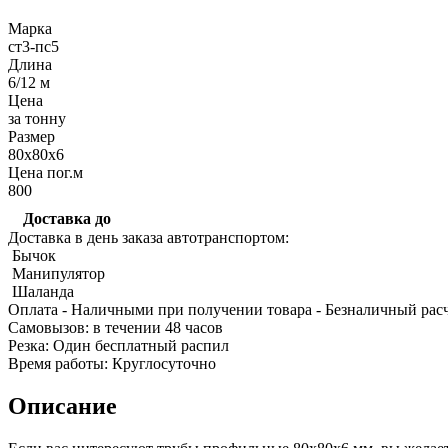
Марка
ст3-пс5
Длина
6/12 м
Цена
за тонну
Размер
Качественные стали
80х80х6
Конструкционная сталь
Цена пог.м
Круг горячекатаный конструкцио
800
Поковка
Шестигранник горячекатаный
Доставка до
конструкционный
Доставка в день заказа автотранспортом:
Инструментальная сталь
Бычок
Манипулятор
Шаланда
Оплата
- Наличными при получении товара
- Безналичный рас
Cамовызов:
в течении 48 часов
Резка:
Один бесплатный распил
Время работы:
Круглосуточно
Описание
Фитинги