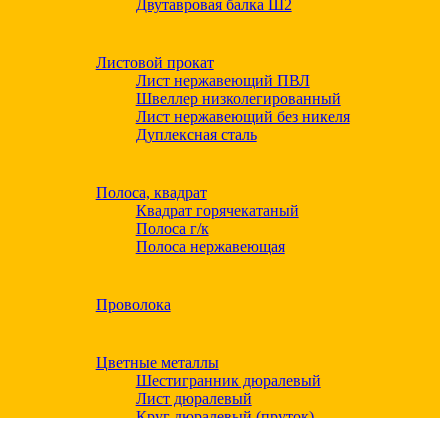
Двутавровая балка Ш2
Листовой прокат
Лист нержавеющий ПВЛ
Швеллер низколегированный
Лист нержавеющий без никеля
Дуплексная сталь
Полоса, квадрат
Квадрат горячекатаный
Полоса г/к
Полоса нержавеющая
Проволока
Цветные металлы
Шестигранник дюралевый
Лист дюралевый
Круг дюралевый (пруток)
Квадрат дюралевый