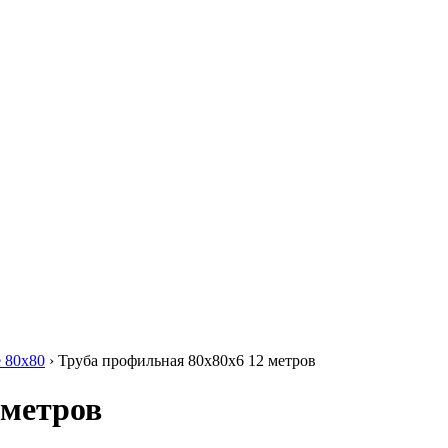
Круг нержавеющий никельсодержащий
Шестигранник нержавеющий
никельсодержащий
Шестигранник нержавеющий
безникелевый жаропрочный
Швеллер нержавеющий
никельсодержащий
Трубы нержавеющие электросварные
AISI прямоугольные
Трубы нержавеющие электросварные
AISI квадратные
Трубы нержавеющие электросварные
AISI
Трубы нержавеющие перфорированные
Трубы нержавеющие бесшовные
 80х80
›
Труба профильная 80х80х6 12 метров
 метров