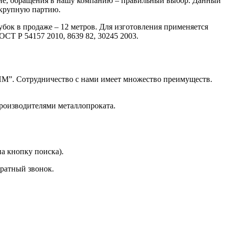
ене, обращения в нашу компанию – правильный выбор. Данный
 крупную партию.
убок в продаже – 12 метров. Для изготовления применяется
Хомуты стальные
СТ Р 54157 2010, 8639 82, 30245 2003.
ИМ”. Сотрудничество с нами имеет множество преимуществ.
производителями металлопроката.
а кнопку поиска).
ратный звонок.