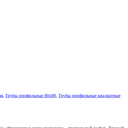
Лента медная
Лист медный
Труба медная
Круг бронзовый (пруток)
Олово, cвинец, цинк, нихром
Инженерные системы
Отводы стальные
Переходы стальные
Трубы полипропиленовые PP-R
Фланцы стальные
Заглушки стальные
Тройники стальные
Хомуты стальные
Крепеж шуруп-шпилька
Опоры стальные
Компенсаторы и вибровставки
ая
,
Трубы профильные 80х80
,
Трубы профильные квадратные
Задвижки чугунные
Группы коллекторные
Ванны и сопутствующие товары
Воздухоотводчики
Труба ВГП