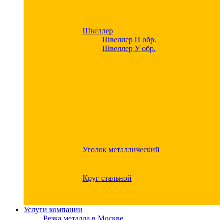
Швеллер
Швеллер П обр.
Швеллер У обр.
Уголок металлический
Круг стальной
Услуги компании
Резка металла в Москве