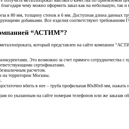
те получить металлопрокат высокого качества по приемлемой ц
, благодаря чему можно оформить заказ как на небольшую, так и
еза в 80 мм, толщину стенок в 6 мм. Доступная длина данных тр
БУ металл
ирующими добавками. Все изделия соответствуют требованиям ГО
БУ трубы
 компанией “АСТИМ”?
 металлопроката, который представлен на сайте компании “АСТ
онкурентами. Это возможно за счет прямого сотрудничества с 
оответствующими сертификатами.
 безналичным расчетом.
ы на территории Москвы.
.
остаточно вбить в нее – труба профильная 80х80х6 мм, нажать н
ам по указанным на сайте номерам телефонов или же заказав об