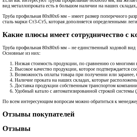
Если вас интересуют трубы профильные 80х80х6 мм, вы желае
Фитинги резьбовые латунные
вид металлопроката есть в большом наличии на наших складах
Фитинги резьбовые стальные
Труба профильная 80х80х6 мм – имеет размер поперечного разр
Фитинги резьбовые чугунные
сталь марки Ст3-Ст5, которая дополняется определенными лег
Какие плюсы имеет сотрудничество с
Труба профильная 80х80х6 мм – не единственный ходовой вид
Основные из них:
Низкая стоимость продукции, по сравнению со многими к
Высокое качество продукции, которое подтверждается с
Возможность оплаты товара при получении или заранее,
Наличие проката на наших складах, которые расположен
Доставка продукции собственным транспортом компании
Удобный катало с автоматизированной строкой системы (д
По всем интересующим вопросам можно обратиться к менеджер
Отзывы покупателей
Отзывы