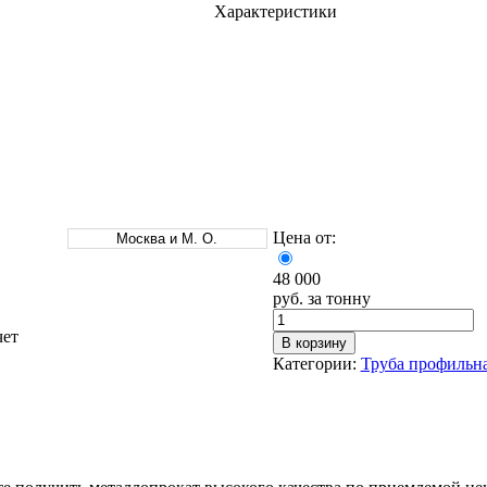
Характеристики
Оцинкованный прокат
Круг оцинкованный
нный
Лист оцинкованный
Полоса оцинкованная
Труба оцинкованная
Цена от:
Москва и М. О.
48 000
руб. за тонну
чет
В корзину
Категории:
Труба профильн
Хомуты стальные