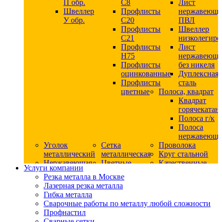
П обр.
С8
Лист
Швеллер
Профлисты
нержавеющ
У обр.
С20
ПВЛ
Профлисты
Швеллер
C21
низколегир
Профлисты
Лист
Н75
нержавеющ
Профлисты
без никеля
оцинкованные
Дуплексная
Профлисты
сталь
цветные
Полоса, квадрат
Квадрат
горячекатан
Полоса г/к
Полоса
нержавеюща
Уголок
Сетка
Проволока
металлический
металлическая
Круг стальной
Нержавеющая
Цветные
Качественные
Услуги компании
сталь
металлы
стали
Резка металла в Москве
Квадрат
Шестигранник
Конструкци
Лазерная резка металла
нержавеющий
дюралевый
сталь
Гибка металла
никельсодержащий
Лист
Круг
Сварочные работы по металлу любой сложности
Круг
дюралевый
горячекатан
Профнастил
нержавеющий
Круг
конструкци
Сварные сетки