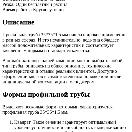
Шина
Фитинги
Резка:
Один бесплатный распил
медная
резьбовые
Время работы:
Круглосуточно
Круг
латунные
медный
Фитинги
Описание
(пруток)
резьбовые
Лента
стальные
Профильная труба 35*35*1,5 мм нашла широкое применение
медная
Фитинги
в разных сферах. И это неудивительно, ведь она обладает
Лист
резьбовые
массой положительных характеристик и соответствует
медный
чугунные
заявленным нормам и стандартам качества.
Труба
Хомуты
медная
стальные
В онлайн-каталоге нашей компании можно выбрать любой
Круг
Труба ВГП
тип трубы, опираясь на общее описание, технические
бронзовый
БУ металл
характеристики и отзывы реальных клиентов. Доступно
(пруток)
БУ трубы
оформление заказов в самостоятельном порядке или после
Олово,
Хомуты
индивидуальной консультации с менеджером.
cвинец,
стальные
цинк,
Формы профильной трубы
нихром
Выделяют несколько форм, которыми характеризуется
профильная труба 35*35*1,5 мм.
Квадрат. Такое сечение гарантирует оптимальный
уровень устойчивости и способность к выдерживанию