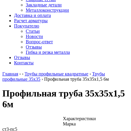
безникелевый
дюралевый
Поковка
Закладные детали
жаропрочный
(пруток)
Шестигранн
Металлоконструкции
Круг
Квадрат
горячекатан
Доставка и оплата
нержавеющий
дюралевый
конструкци
Расчет арматуры
никельсодержащий
Плита
Инструмент
Покупателю
Шестигранник
дюралевая
сталь
Статьи
нержавеющий
Труба
Оцинкованный
Новости
никельсодержащий
дюралевая
прокат
Вопрос-ответ
Шестигранник
Лента
Круг
Отзывы
нержавеющий
алюминиевая
оцинкованн
Гибка и резка металла
безникелевый
Лист
Лист
Отзывы
жаропрочный
алюминиевый
оцинкованн
Контакты
Швеллер
Лист
Полоса
нержавеющий
алюминиевый
оцинкованн
Главная
›
›
Трубы профильные квадратные
›
Трубы
никельсодержащий
рифленый
Труба
профильные 35х35
›
Профильная труба 35х35х1,5 6м
Трубы
Общестроительный
оцинкованн
нержавеющие
профиль
Инженерные
Профильная труба 35х35х1,5
электросварные
алюминиевый
системы
AISI
Плита
Отводы
6м
прямоугольные
алюминиевая
стальные
Трубы
Профиль
Переходы
нержавеющие
алюминиевый
стальные
электросварные
(вентиляционный)
Трубы
Характеристики
AISI
Тавр
полипропил
Марка
квадратные
алюминиевый
PP-R
ст3-пс5