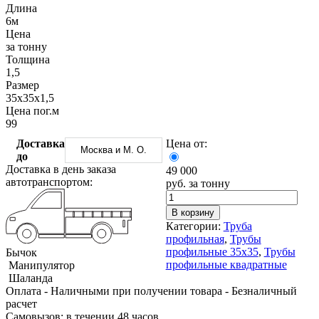
Трубы
Труба
Фланцы
Длина
нержавеющие
алюминиевая
стальные
6м
электросварные
Уголок
Заглушки
Цена
AISI
алюминиевый
стальные
за тонну
Трубы
Фольга
Тройники
Толщина
нержавеющие
алюминиевая
стальные
1,5
перфорированные
Чушка
Хомуты
Размер
Трубы
алюминиевая
стальные
35х35х1,5
нержавеющие
Швеллер
Крепеж
Цена пог.м
бесшовные
алюминиевый
шуруп-
99
Шина
шпилька
Доставка
Цена от:
алюминиевая
Опоры
Москва и М. О.
до
Шестигранник
стальные
Доставка в день заказа
49 000
латунный
Компенсато
автотранспортом:
руб. за тонну
Квадрат
и
латунный
вибровставк
Круг
Задвижки
В корзину
латунный
чугунные
Категории:
Труба
(пруток)
Группы
профильная
,
Трубы
Лента
коллекторн
профильные 35х35
,
Трубы
Бычок
латунная
Ванны и
профильные квадратные
Манипулятор
Лист
сопутствую
Шаланда
латунный
товары
Оплата
- Наличными при получении товара
- Безналичный
Труба
Воздухоотв
расчет
латунная
Фитинги
Cамовызов:
в течении 48 часов