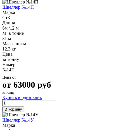
Шина
Фитинги
Швеллер №14П
медная
резьбовые
Марка
Круг
латунные
Ст3
медный
Фитинги
Длина
(пруток)
резьбовые
6м /12 м
Лента
стальные
М. в тонне
медная
Фитинги
81 м
Лист
резьбовые
Масса пог.м.
медный
чугунные
12,3 кг
Труба
Хомуты
Цена
медная
стальные
за тонну
Круг
Труба ВГП
Номер
бронзовый
БУ металл
№14П
(пруток)
БУ трубы
Олово,
Хомуты
Цена от
cвинец,
стальные
от
63000
руб
цинк,
нихром
за тонну
Купить в один клик
В корзину
Швеллер №14У
Марка