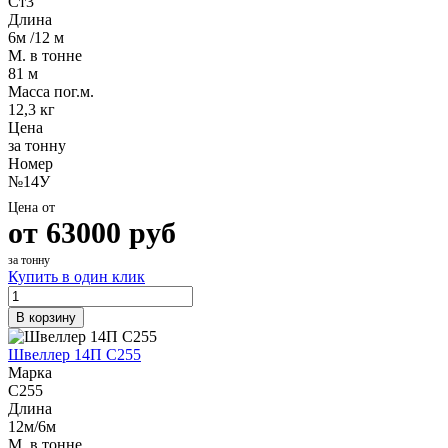
Ст3
Длина
6м /12 м
М. в тонне
81 м
Масса пог.м.
12,3 кг
Цена
за тонну
Номер
№14У
Цена от
от
63000
руб
за тонну
Купить в один клик
В корзину
Швеллер 14П С255
Марка
С255
Длина
12м/6м
М. в тонне