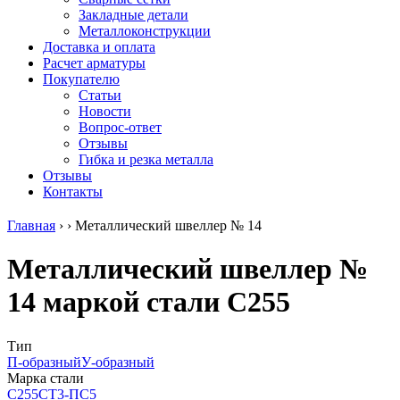
безникелевый
дюралевый
Поковка
Закладные детали
жаропрочный
(пруток)
Шестигранн
Металлоконструкции
Круг
Квадрат
горячекатан
Доставка и оплата
нержавеющий
дюралевый
конструкци
Расчет арматуры
никельсодержащий
Плита
Инструмент
Покупателю
Шестигранник
дюралевая
сталь
Статьи
нержавеющий
Труба
Оцинкованный
Новости
никельсодержащий
дюралевая
прокат
Вопрос-ответ
Шестигранник
Лента
Круг
Отзывы
нержавеющий
алюминиевая
оцинкованн
Гибка и резка металла
безникелевый
Лист
Лист
Отзывы
жаропрочный
алюминиевый
оцинкованн
Контакты
Швеллер
Лист
Полоса
нержавеющий
алюминиевый
оцинкованн
Главная
›
›
Металлический швеллер № 14
никельсодержащий
рифленый
Труба
Трубы
Общестроительный
оцинкованн
Металлический швеллер №
нержавеющие
профиль
Инженерные
электросварные
алюминиевый
системы
14 маркой стали С255
AISI
Плита
Отводы
прямоугольные
алюминиевая
стальные
Трубы
Профиль
Переходы
нержавеющие
алюминиевый
стальные
Тип
электросварные
(вентиляционный)
Трубы
П-образный
У-образный
AISI
Тавр
полипропил
Марка стали
квадратные
алюминиевый
PP-R
С255
СТ3-ПС5