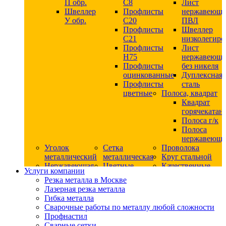
П обр.
С8
Лист
Швеллер
Профлисты
нержавеющ
У обр.
С20
ПВЛ
Профлисты
Швеллер
C21
низколегир
Профлисты
Лист
Н75
нержавеющ
Профлисты
без никеля
оцинкованные
Дуплексная
Профлисты
сталь
цветные
Полоса, квадрат
Квадрат
горячекатан
Полоса г/к
Полоса
нержавеюща
Уголок
Сетка
Проволока
металлический
металлическая
Круг стальной
Нержавеющая
Цветные
Качественные
Услуги компании
сталь
металлы
стали
Резка металла в Москве
Квадрат
Шестигранник
Конструкци
Лазерная резка металла
нержавеющий
дюралевый
сталь
Гибка металла
никельсодержащий
Лист
Круг
Сварочные работы по металлу любой сложности
Круг
дюралевый
горячекатан
Профнастил
нержавеющий
Круг
конструкци
Сварные сетки