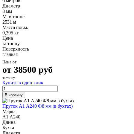
6 метров
Диаметр
8 мм
М. в тонне
2531 м
Масса пог.м.
0,395 кг
Цена
за тонну
Поверхность
гладкая
Цена от
от
38500
руб
за тонну
Купить в один клик
В корзину
Пруток А1 А240 Ф8 мм (в бухтах)
Марка
А1 А240
Длина
Бухта
Диаметр