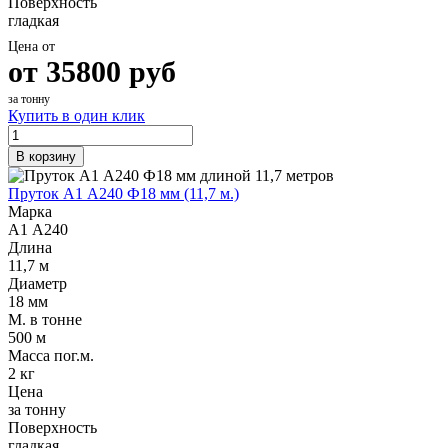
Поверхность
гладкая
Цена от
от
35800
руб
за тонну
Купить в один клик
В корзину
Пруток А1 А240 Ф18 мм (11,7 м.)
Марка
А1 А240
Длина
11,7 м
Диаметр
18 мм
М. в тонне
500 м
Масса пог.м.
2 кг
Цена
за тонну
Поверхность
гладкая