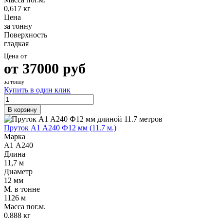
0,617 кг
Цена
за тонну
Поверхность
гладкая
Цена от
от
37000
руб
за тонну
Купить в один клик
В корзину
Пруток А1 А240 Ф12 мм (11.7 м.)
Марка
А1 А240
Длина
11,7 м
Диаметр
12 мм
М. в тонне
1126 м
Масса пог.м.
0,888 кг