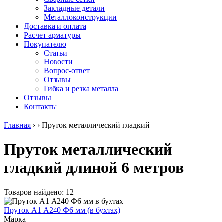
безникелевый
дюралевый
Поковка
Закладные детали
жаропрочный
(пруток)
Шестигранн
Металлоконструкции
Круг
Квадрат
горячекатан
Доставка и оплата
нержавеющий
дюралевый
конструкци
Расчет арматуры
никельсодержащий
Плита
Инструмент
Покупателю
Шестигранник
дюралевая
сталь
Статьи
нержавеющий
Труба
Оцинкованный
Новости
никельсодержащий
дюралевая
прокат
Вопрос-ответ
Шестигранник
Лента
Круг
Отзывы
нержавеющий
алюминиевая
оцинкованн
Гибка и резка металла
безникелевый
Лист
Лист
Отзывы
жаропрочный
алюминиевый
оцинкованн
Контакты
Швеллер
Лист
Полоса
нержавеющий
алюминиевый
оцинкованн
Главная
›
›
Пруток металлический гладкий
никельсодержащий
рифленый
Труба
Трубы
Общестроительный
оцинкованн
Пруток металлический
нержавеющие
профиль
Инженерные
электросварные
алюминиевый
системы
гладкий длиной 6 метров
AISI
Плита
Отводы
прямоугольные
алюминиевая
стальные
Трубы
Профиль
Переходы
нержавеющие
алюминиевый
стальные
Товаров найдено: 12
электросварные
(вентиляционный)
Трубы
AISI
Тавр
полипропил
Пруток А1 А240 Ф6 мм (в бухтах)
квадратные
алюминиевый
PP-R
Марка