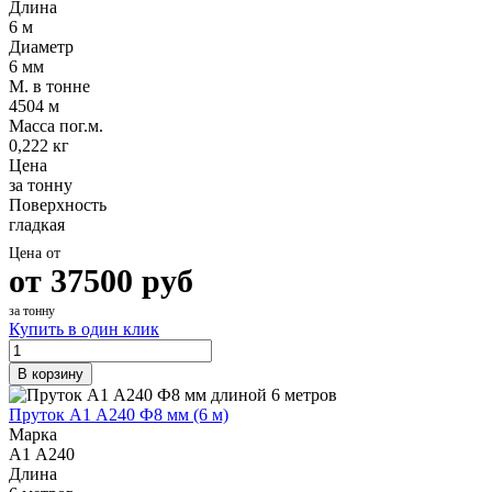
Длина
Шина
Фитинги
6 м
медная
резьбовые
Диаметр
Круг
латунные
6 мм
медный
Фитинги
М. в тонне
(пруток)
резьбовые
4504 м
Лента
стальные
Масса пог.м.
медная
Фитинги
0,222 кг
Лист
резьбовые
Цена
медный
чугунные
за тонну
Труба
Хомуты
Поверхность
медная
стальные
гладкая
Круг
Труба ВГП
бронзовый
БУ металл
Цена от
(пруток)
БУ трубы
от
37500
руб
Олово,
Хомуты
cвинец,
стальные
за тонну
цинк,
Купить в один клик
нихром
В корзину
Пруток А1 А240 Ф8 мм (6 м)
Марка
А1 А240
Длина