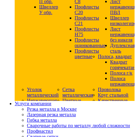
П обр.
С8
Лист
Швеллер
Профлисты
нержавеющ
У обр.
С20
ПВЛ
Профлисты
Швеллер
C21
низколегир
Профлисты
Лист
Н75
нержавеющ
Профлисты
без никеля
оцинкованные
Дуплексная
Профлисты
сталь
цветные
Полоса, квадрат
Квадрат
горячекатан
Полоса г/к
Полоса
нержавеюща
Уголок
Сетка
Проволока
металлический
металлическая
Круг стальной
Нержавеющая
Цветные
Качественные
Услуги компании
сталь
металлы
стали
Резка металла в Москве
Квадрат
Шестигранник
Конструкци
Лазерная резка металла
нержавеющий
дюралевый
сталь
Гибка металла
никельсодержащий
Лист
Круг
Сварочные работы по металлу любой сложности
Круг
дюралевый
горячекатан
Профнастил
нержавеющий
Круг
конструкци
Сварные сетки