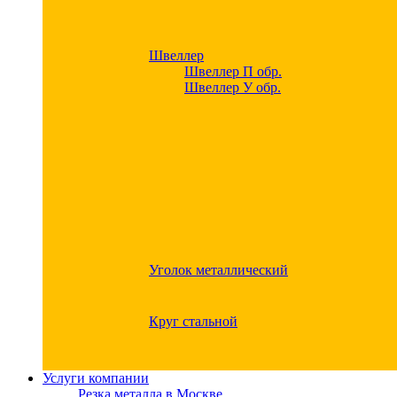
Швеллер
Швеллер П обр.
Швеллер У обр.
Уголок металлический
Круг стальной
Услуги компании
Резка металла в Москве