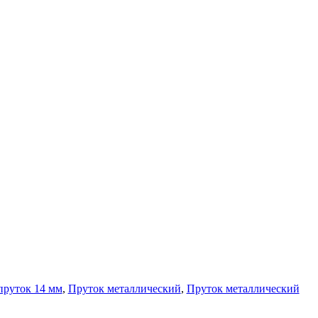
Лента медная
Лист медный
Труба медная
Круг бронзовый (пруток)
Олово, cвинец, цинк, нихром
Инженерные системы
Отводы стальные
Переходы стальные
Трубы полипропиленовые PP-R
Фланцы стальные
Заглушки стальные
Тройники стальные
Хомуты стальные
Крепеж шуруп-шпилька
Опоры стальные
Компенсаторы и вибровставки
Задвижки чугунные
Группы коллекторные
Ванны и сопутствующие товары
Воздухоотводчики
пруток 14 мм
,
Пруток металлический
,
Пруток металлический
Труба ВГП