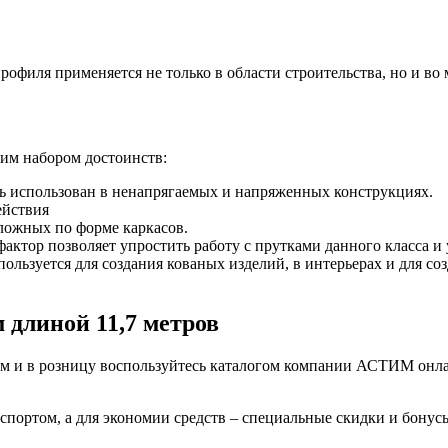
БУ металл
офиля применяется не только в области строительства, но и во 
БУ трубы
им набором достоинств:
ь использован в ненапрягаемых и напряженных конструкциях.
ействия
сложных по форме каркасов.
ктор позволяет упростить работу с прутками данного класса и 
ользуется для создания кованых изделий, в интерьерах и для со
 длиной 11,7 метров
 и в розницу воспользуйтесь каталогом компании АСТИМ онлайн
спортом, а для экономии средств – специальные скидки и бонус