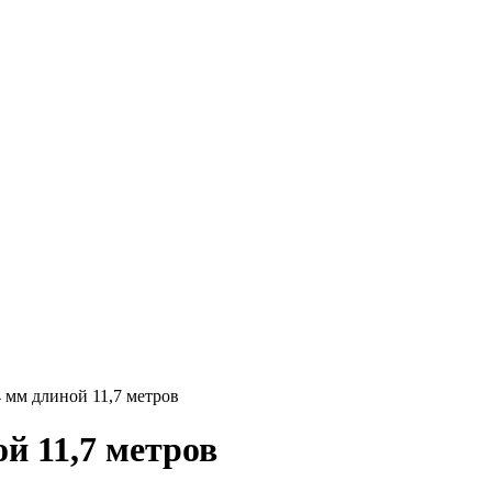
Круг нержавеющий никельсодержащий
Шестигранник нержавеющий
никельсодержащий
Шестигранник нержавеющий
безникелевый жаропрочный
Швеллер нержавеющий
никельсодержащий
Трубы нержавеющие электросварные
AISI прямоугольные
Трубы нержавеющие электросварные
AISI квадратные
Трубы нержавеющие электросварные
AISI
Трубы нержавеющие перфорированные
Трубы нержавеющие бесшовные
 мм длиной 11,7 метров
й 11,7 метров