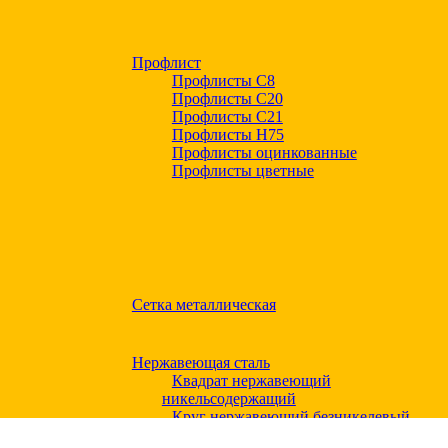
Профлист
Профлисты С8
Профлисты С20
Профлисты C21
Профлисты Н75
Профлисты оцинкованные
Профлисты цветные
Сетка металлическая
Нержавеющая сталь
Квадрат нержавеющий
никельсодержащий
Круг нержавеющий безникелевый
жаропрочный