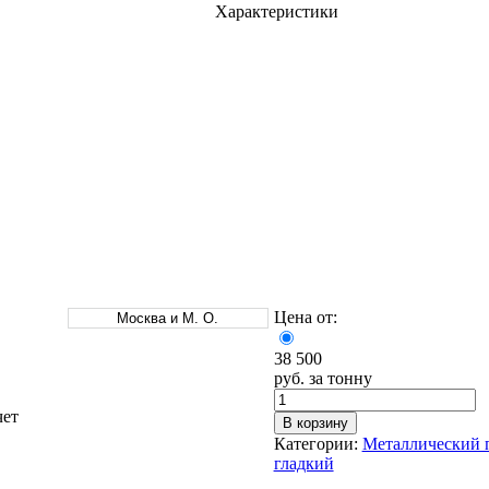
Характеристики
Оцинкованный прокат
Круг оцинкованный
нный
Лист оцинкованный
Полоса оцинкованная
Труба оцинкованная
Цена от:
Москва и М. О.
38 500
руб. за тонну
чет
В корзину
Категории:
Металлический 
гладкий
Хомуты стальные