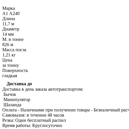
Марка
А1 А240
Длина
11,7 м
Диаметр
14 мм
М. в тонне
Качественные стали
826 м
Конструкционная сталь
Масса пог.м.
Круг горячекатаный конструкцио
1,21 кг
Поковка
Цена
Шестигранник горячекатаный
за тонну
конструкционный
Поверхность
Инструментальная сталь
гладкая
Доставка до
Доставка в день заказа автотранспортом:
Бычок
Манипулятор
Шаланда
Оплата
- Наличными при получении товара
- Безналичный рас
Cамовызов:
в течении 48 часов
Резка:
Один бесплатный распил
Время работы:
Круглосуточно
Фитинги