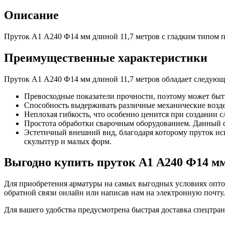
Фитинги резьбовые латунные
Описание
Фитинги резьбовые стальные
Фитинги резьбовые чугунные
Пруток А1 А240 Ф14 мм длиной 11,7 метров с гладким типом пр
Преимущественные характеристики
Пруток А1 А240 Ф14 мм длиной 11,7 метров обладает следующ
Превосходные показатели прочности, поэтому может быт
Способность выдерживать различные механические возд
Неплохая гибкость, что особенно ценится при создании 
Простота обработки сварочным оборудованием. Данный фа
Эстетичный внешний вид, благодаря которому пруток исп
скульптур и малых форм.
Выгодно купить пруток А1 А240 Ф14 мм
Для приобретения арматуры на самых выгодных условиях оптом
обратной связи онлайн или написав нам на электронную почту.
Для вашего удобства предусмотрена быстрая доставка спецтран