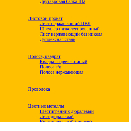
Двутавровая балка Ш2
Листовой прокат
Лист нержавеющий ПВЛ
Швеллер низколегированный
Лист нержавеющий без никеля
Дуплексная сталь
Полоса, квадрат
Квадрат горячекатаный
Полоса г/к
Полоса нержавеющая
Проволока
Цветные металлы
Шестигранник дюралевый
Лист дюралевый
Круг дюралевый (пруток)
Квадрат дюралевый