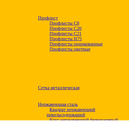
Профлист
Профлисты С8
Профлисты С20
Профлисты C21
Профлисты Н75
Профлисты оцинкованные
Профлисты цветные
Сетка металлическая
Нержавеющая сталь
Квадрат нержавеющий
никельсодержащий
Круг нержавеющий безникелевый
жаропрочный