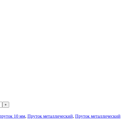
Лента медная
Лист медный
Труба медная
Круг бронзовый (пруток)
Олово, cвинец, цинк, нихром
Инженерные системы
Отводы стальные
Переходы стальные
Трубы полипропиленовые PP-R
Фланцы стальные
Заглушки стальные
Тройники стальные
Хомуты стальные
Крепеж шуруп-шпилька
Опоры стальные
Компенсаторы и вибровставки
Задвижки чугунные
Группы коллекторные
+
Ванны и сопутствующие товары
Воздухоотводчики
пруток 10 мм
,
Пруток металлический
,
Пруток металлический
Труба ВГП