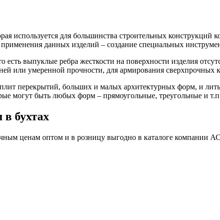
БУ металл
орая используется для большинства строительных конструкций к
БУ трубы
 применения данных изделий – создание специальных инструмент
то есть выпуклые ребра жесткости на поверхности изделия отсу
ней или умеренной прочности, для армирования сверхпрочных к
плит перекрытий, больших и малых архитектурных форм, и литы
орые могут быть любых форм – прямоугольные, треугольные и т.п
 в бухтах
ичным ценам оптом и в розницу выгодно в каталоге компании А