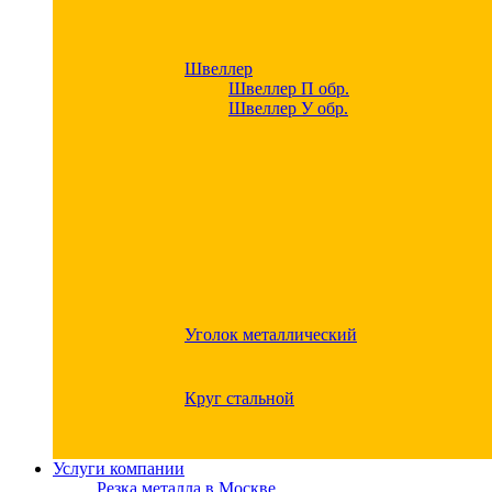
Швеллер
Швеллер П обр.
Швеллер У обр.
Уголок металлический
Круг стальной
Услуги компании
Резка металла в Москве