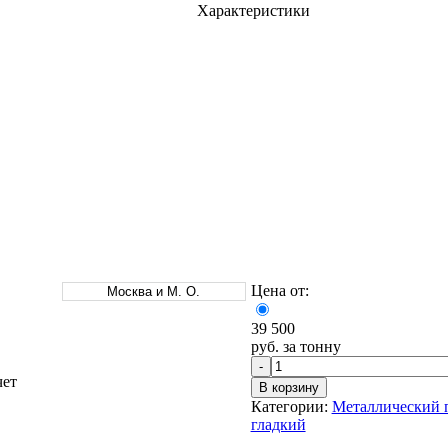
Характеристики
Оцинкованный прокат
Круг оцинкованный
нный
Лист оцинкованный
Полоса оцинкованная
Труба оцинкованная
Цена от:
Москва и М. О.
39 500
руб. за тонну
-
чет
В корзину
Категории:
Металлический 
гладкий
Хомуты стальные