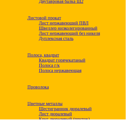
Двутавровая балка Ш2
Листовой прокат
Лист нержавеющий ПВЛ
Швеллер низколегированный
Лист нержавеющий без никеля
Дуплексная сталь
Полоса, квадрат
Квадрат горячекатаный
Полоса г/к
Полоса нержавеющая
Проволока
Цветные металлы
Шестигранник дюралевый
Лист дюралевый
Круг дюралевый (пруток)
Квадрат дюралевый