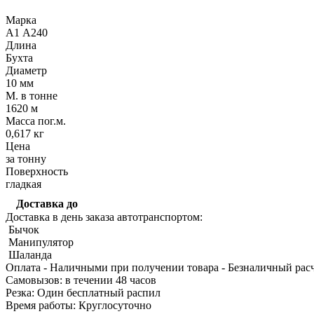
Марка
А1 А240
Длина
Бухта
Диаметр
10 мм
М. в тонне
Качественные стали
1620 м
Конструкционная сталь
Масса пог.м.
Круг горячекатаный конструкцио
0,617 кг
Поковка
Цена
Шестигранник горячекатаный
за тонну
конструкционный
Поверхность
Инструментальная сталь
гладкая
Доставка до
Доставка в день заказа автотранспортом:
Бычок
Манипулятор
Шаланда
Оплата
- Наличными при получении товара
- Безналичный рас
Cамовызов:
в течении 48 часов
Резка:
Один бесплатный распил
Время работы:
Круглосуточно
Фитинги