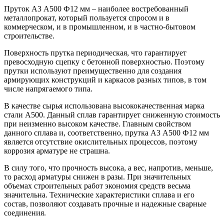
Шина
Фитинги
Пруток А3 А500 Ф12 мм – наиболее востребованный
медная
резьбовые
металлопрокат, который пользуется спросом и в
Круг
латунные
коммерческом, и в промышленном, и в частно-бытовом
медный
Фитинги
строительстве.
(пруток)
резьбовые
Лента
стальные
Поверхность прутка периодическая, что гарантирует
медная
Фитинги
превосходную сцепку с бетонной поверхностью. Поэтому
Лист
резьбовые
прутки используют преимущественно для создания
медный
чугунные
армирующих конструкций и каркасов разных типов, в том
Труба
Хомуты
числе напрягаемого типа.
медная
стальные
Круг
Труба ВГП
В качестве сырья использована высококачественная марка
бронзовый
БУ металл
стали А500. Данный сплав гарантирует сниженную стоимость
(пруток)
БУ трубы
при неизменно высоком качестве. Главным свойством
Олово,
Хомуты
данного сплава и, соответственно, прутка А3 А500 Ф12 мм
cвинец,
стальные
является отсутствие окислительных процессов, поэтому
цинк,
коррозия арматуре не страшна.
нихром
В силу того, что прочность высока, а вес, напротив, меньше,
то расход арматуры снижен в разы. При значительных
объемах строительных работ экономия средств весьма
значительна. Технические характеристики сплава и его
состав, позволяют создавать прочные и надежные сварные
соединения.