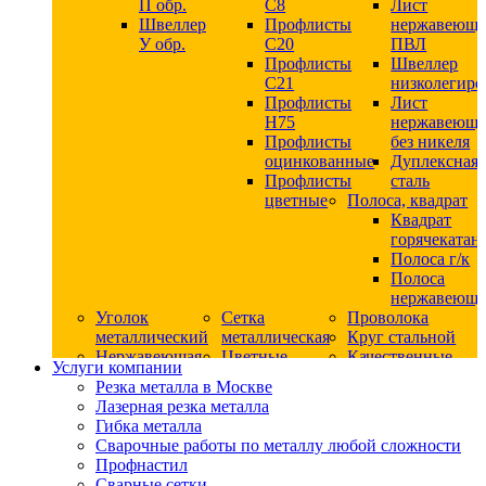
П обр.
С8
Лист
Швеллер
Профлисты
нержавеющ
У обр.
С20
ПВЛ
Профлисты
Швеллер
C21
низколегир
Профлисты
Лист
Н75
нержавеющ
Профлисты
без никеля
оцинкованные
Дуплексная
Профлисты
сталь
цветные
Полоса, квадрат
Квадрат
горячекатан
Полоса г/к
Полоса
нержавеюща
Уголок
Сетка
Проволока
металлический
металлическая
Круг стальной
Нержавеющая
Цветные
Качественные
Услуги компании
сталь
металлы
стали
Резка металла в Москве
Квадрат
Шестигранник
Конструкци
Лазерная резка металла
нержавеющий
дюралевый
сталь
Гибка металла
никельсодержащий
Лист
Круг
Сварочные работы по металлу любой сложности
Круг
дюралевый
горячекатан
Профнастил
нержавеющий
Круг
конструкци
Сварные сетки