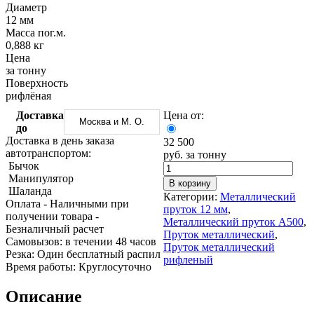
Трубы
Труба
Фланцы
Диаметр
нержавеющие
алюминиевая
стальные
12 мм
электросварные
Уголок
Заглушки
Масса пог.м.
AISI
алюминиевый
стальные
0,888 кг
Трубы
Фольга
Тройники
Цена
нержавеющие
алюминиевая
стальные
за тонну
перфорированные
Чушка
Хомуты
Поверхность
Трубы
алюминиевая
стальные
рифлёная
нержавеющие
Швеллер
Крепеж
Доставка
Цена от:
бесшовные
алюминиевый
шуруп-
Москва и М. О.
до
Шина
шпилька
Доставка в день заказа
32 500
алюминиевая
Опоры
автотранспортом:
руб. за тонну
Шестигранник
стальные
Бычок
латунный
Компенсато
Манипулятор
Квадрат
и
В корзину
Шаланда
латунный
вибровставк
Категории:
Металлический
Оплата
- Наличными при
Круг
Задвижки
пруток 12 мм
,
получении товара
-
латунный
чугунные
Металлический пруток А500
,
Безналичный расчет
(пруток)
Группы
Пруток металлический
,
Cамовызов:
в течении 48 часов
Лента
коллекторн
Пруток металлический
Резка:
Один бесплатный распил
латунная
Ванны и
рифленый
Время работы:
Круглосуточно
Лист
сопутствую
латунный
товары
Описание
Труба
Воздухоотв
латунная
Фитинги