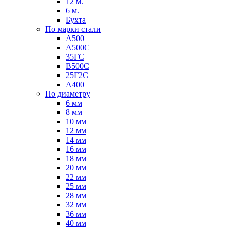
12 м.
6 м.
Бухта
По марки стали
А500
А500С
35ГС
В500С
Качественные стали
25Г2С
Конструкционная сталь
А400
Круг горячекатаный конструкцио
По диаметру
Поковка
6 мм
Шестигранник горячекатаный
8 мм
конструкционный
10 мм
Инструментальная сталь
12 мм
14 мм
16 мм
18 мм
20 мм
22 мм
25 мм
28 мм
32 мм
36 мм
40 мм
Фитинги