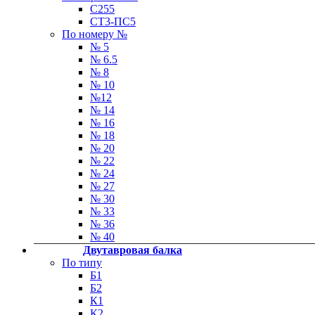
С255
СТ3-ПС5
По номеру №
№ 5
№ 6.5
№ 8
№ 10
№12
№ 14
№ 16
№ 18
№ 20
№ 22
№ 24
№ 27
№ 30
№ 33
№ 36
№ 40
Двутавровая балка
По типу
Б1
Б2
К1
К2