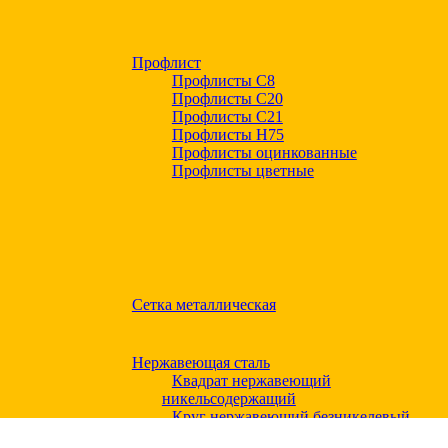
Профлист
Профлисты С8
Профлисты С20
Профлисты C21
Профлисты Н75
Профлисты оцинкованные
Профлисты цветные
Сетка металлическая
Нержавеющая сталь
Квадрат нержавеющий
никельсодержащий
Круг нержавеющий безникелевый
жаропрочный