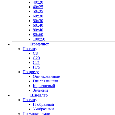
40х20
40х25
50х25
60х30
50х30
60х40
80х40
80х60
100х50
Профлист
По типу
С8
С20
C21
Н75
По цвету
Оцинкованные
Гнилая вишня
Коричневый
Зелёный
Швеллер
По типу
П-образный
У-образный
По марки стали