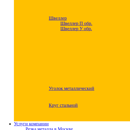
Швеллер
Швеллер П обр.
Швеллер У обр.
Уголок металлический
Круг стальной
Услуги компании
Резка металла в Москве