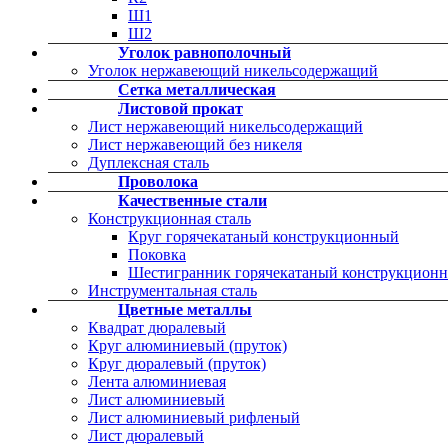
Ш1
Ш2
Уголок равнополочный
Уголок нержавеющий никельсодержащий
Сетка металлическая
Листовой прокат
Лист нержавеющий никельсодержащий
Лист нержавеющий без никеля
Дуплексная сталь
Проволока
Качественные стали
Конструкционная сталь
Круг горячекатаный конструкционный
Поковка
Шестигранник горячекатаный конструкцион
Инструментальная сталь
Цветные металлы
Квадрат дюралевый
Круг алюминиевый (пруток)
Круг дюралевый (пруток)
Лента алюминиевая
Лист алюминиевый
Лист алюминиевый рифленый
Лист дюралевый