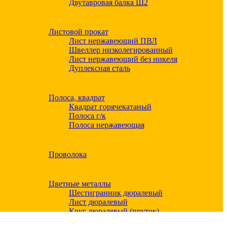
Двутавровая балка Ш2
Листовой прокат
Лист нержавеющий ПВЛ
Швеллер низколегированный
Лист нержавеющий без никеля
Дуплексная сталь
Полоса, квадрат
Квадрат горячекатаный
Полоса г/к
Полоса нержавеющая
Проволока
Цветные металлы
Шестигранник дюралевый
Лист дюралевый
Круг дюралевый (пруток)
Квадрат дюралевый