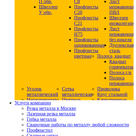
П обр.
С8
Лист
Швеллер
Профлисты
нержавеющ
У обр.
С20
ПВЛ
Профлисты
Швеллер
C21
низколегир
Профлисты
Лист
Н75
нержавеющ
Профлисты
без никеля
оцинкованные
Дуплексная
Профлисты
сталь
цветные
Полоса, квадрат
Квадрат
горячекатан
Полоса г/к
Полоса
нержавеюща
Уголок
Сетка
Проволока
металлический
металлическая
Круг стальной
Нержавеющая
Цветные
Качественные
Услуги компании
сталь
металлы
стали
Резка металла в Москве
Квадрат
Шестигранник
Конструкци
Лазерная резка металла
нержавеющий
дюралевый
сталь
Гибка металла
никельсодержащий
Лист
Круг
Сварочные работы по металлу любой сложности
Круг
дюралевый
горячекатан
Профнастил
нержавеющий
Круг
конструкци
Сварные сетки