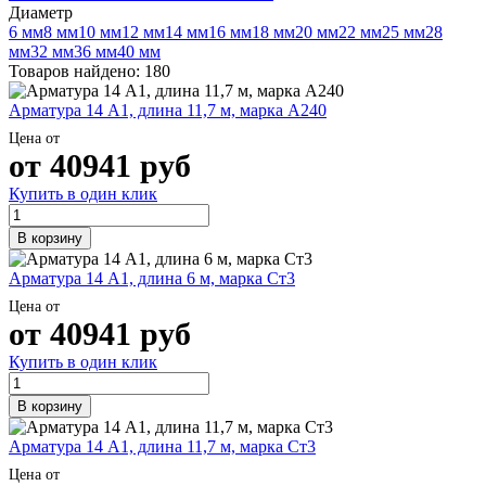
Трубы
Труба
Фланцы
Диаметр
нержавеющие
алюминиевая
стальные
6 мм
8 мм
10 мм
12 мм
14 мм
16 мм
18 мм
20 мм
22 мм
25 мм
28
электросварные
Уголок
Заглушки
мм
32 мм
36 мм
40 мм
AISI
алюминиевый
стальные
Товаров найдено: 180
Трубы
Фольга
Тройники
нержавеющие
алюминиевая
стальные
Арматура 14 А1, длина 11,7 м, марка А240
перфорированные
Чушка
Хомуты
Цена от
Трубы
алюминиевая
стальные
от
40941
руб
нержавеющие
Швеллер
Крепеж
бесшовные
алюминиевый
шуруп-
Купить в один клик
Шина
шпилька
алюминиевая
Опоры
В корзину
Шестигранник
стальные
латунный
Компенсато
Арматура 14 А1, длина 6 м, марка Ст3
Квадрат
и
латунный
вибровставк
Цена от
Круг
Задвижки
от
40941
руб
латунный
чугунные
(пруток)
Группы
Купить в один клик
Лента
коллекторн
латунная
Ванны и
В корзину
Лист
сопутствую
латунный
товары
Арматура 14 А1, длина 11,7 м, марка Ст3
Труба
Воздухоотв
Цена от
латунная
Фитинги