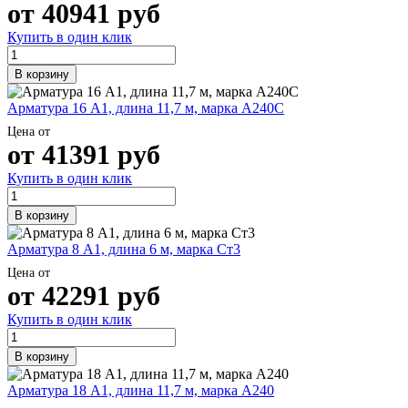
от
40941
руб
Шина
Фитинги
медная
резьбовые
Купить в один клик
Круг
латунные
медный
Фитинги
В корзину
(пруток)
резьбовые
Лента
стальные
Арматура 16 А1, длина 11,7 м, марка А240С
медная
Фитинги
Лист
резьбовые
Цена от
медный
чугунные
от
41391
руб
Труба
Хомуты
медная
стальные
Купить в один клик
Круг
Труба ВГП
бронзовый
БУ металл
В корзину
(пруток)
БУ трубы
Олово,
Хомуты
Арматура 8 А1, длина 6 м, марка Ст3
cвинец,
стальные
цинк,
Цена от
от
42291
руб
нихром
Купить в один клик
В корзину
Арматура 18 А1, длина 11,7 м, марка А240