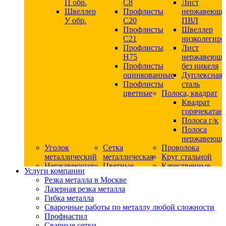
П обр.
С8
Лист
Швеллер
Профлисты
нержавеющ
У обр.
С20
ПВЛ
Профлисты
Швеллер
C21
низколегир
Профлисты
Лист
Н75
нержавеющ
Профлисты
без никеля
оцинкованные
Дуплексная
Профлисты
сталь
цветные
Полоса, квадрат
Квадрат
горячекатан
Полоса г/к
Полоса
нержавеюща
Уголок
Сетка
Проволока
металлический
металлическая
Круг стальной
Нержавеющая
Цветные
Качественные
Услуги компании
сталь
металлы
стали
Резка металла в Москве
Квадрат
Шестигранник
Конструкци
Лазерная резка металла
нержавеющий
дюралевый
сталь
Гибка металла
никельсодержащий
Лист
Круг
Сварочные работы по металлу любой сложности
Круг
дюралевый
горячекатан
Профнастил
нержавеющий
Круг
конструкци
Сварные сетки