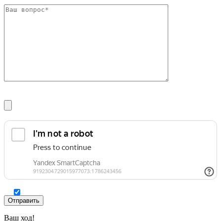
Шина
Фитинги
медная
резьбовые
Круг
латунные
медный
Фитинги
(пруток)
резьбовые
Лента
стальные
медная
Фитинги
Лист
резьбовые
медный
чугунные
Труба
Хомуты
медная
стальные
Круг
Труба ВГП
бронзовый
БУ металл
(пруток)
БУ трубы
Олово,
Хомуты
cвинец,
стальные
цинк,
нихром
Ваш ход!