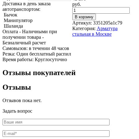
Трубы
Труба
Фланцы
Доставка в день заказа
руб.
нержавеющие
алюминиевая
стальные
автотранспортом:
электросварные
Уголок
Заглушки
Бычок
В корзину
AISI
алюминиевый
стальные
Манипулятор
Артикул:
3351205a1c79
Трубы
Фольга
Тройники
Шаланда
Категория:
Арматура
нержавеющие
алюминиевая
стальные
Оплата
- Наличными при
стальная в Москве
перфорированные
Чушка
Хомуты
получении товара
-
Трубы
алюминиевая
стальные
Безналичный расчет
нержавеющие
Швеллер
Крепеж
Cамовызов:
в течении 48 часов
бесшовные
алюминиевый
шуруп-
Резка:
Один бесплатный распил
Шина
шпилька
Время работы:
Круглосуточно
алюминиевая
Опоры
Шестигранник
стальные
Отзывы покупателей
латунный
Компенсато
Квадрат
и
Отзывы
латунный
вибровставк
Круг
Задвижки
латунный
чугунные
Отзывов пока нет.
(пруток)
Группы
Лента
коллекторн
Задать вопрос
латунная
Ванны и
Лист
сопутствую
латунный
товары
Труба
Воздухоотв
латунная
Фитинги