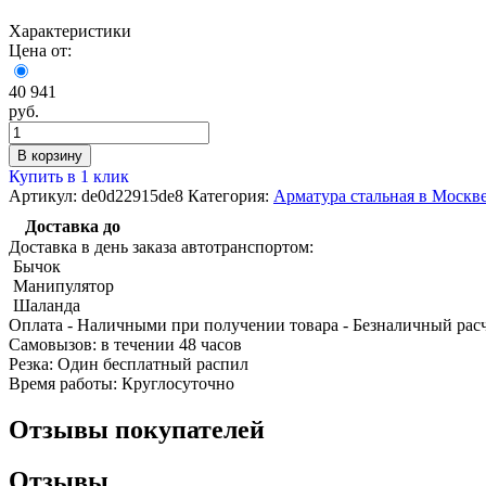
Характеристики
Цена от:
40 941
руб.
Качественные стали
В корзину
Конструкционная сталь
Купить в 1 клик
Круг горячекатаный конструкцио
Артикул:
de0d22915de8
Категория:
Арматура стальная в Москв
Поковка
Доставка до
Шестигранник горячекатаный
конструкционный
Доставка в день заказа автотранспортом:
Инструментальная сталь
Бычок
Манипулятор
Шаланда
Оплата
- Наличными при получении товара
- Безналичный рас
Cамовызов:
в течении 48 часов
Резка:
Один бесплатный распил
Время работы:
Круглосуточно
Отзывы покупателей
Отзывы
Фитинги