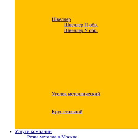
Швеллер
Швеллер П обр.
Швеллер У обр.
Уголок металлический
Круг стальной
Услуги компании
Резка металла в Москве