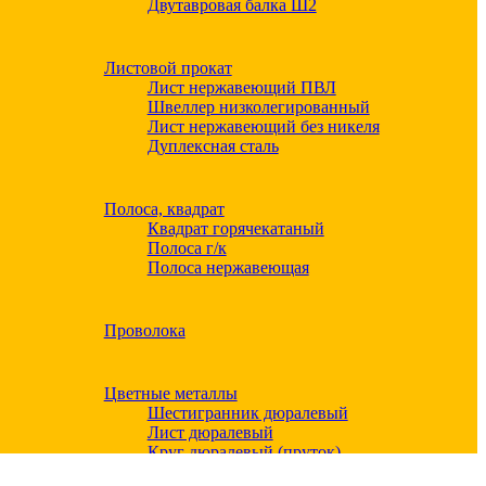
Двутавровая балка Ш2
Листовой прокат
Лист нержавеющий ПВЛ
Швеллер низколегированный
Лист нержавеющий без никеля
Дуплексная сталь
Полоса, квадрат
Квадрат горячекатаный
Полоса г/к
Полоса нержавеющая
Проволока
Цветные металлы
Шестигранник дюралевый
Лист дюралевый
Круг дюралевый (пруток)
Квадрат дюралевый