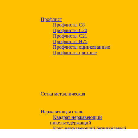
Профлист
Профлисты С8
Профлисты С20
Профлисты C21
Профлисты Н75
Профлисты оцинкованные
Профлисты цветные
Сетка металлическая
Нержавеющая сталь
Квадрат нержавеющий
никельсодержащий
Круг нержавеющий безникелевый
жаропрочный