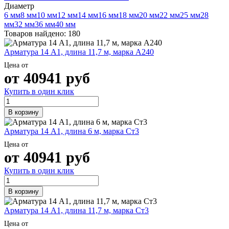
Трубы
Труба
Фланцы
Диаметр
нержавеющие
алюминиевая
стальные
6 мм
8 мм
10 мм
12 мм
14 мм
16 мм
18 мм
20 мм
22 мм
25 мм
28
электросварные
Уголок
Заглушки
мм
32 мм
36 мм
40 мм
AISI
алюминиевый
стальные
Товаров найдено: 180
Трубы
Фольга
Тройники
нержавеющие
алюминиевая
стальные
Арматура 14 А1, длина 11,7 м, марка А240
перфорированные
Чушка
Хомуты
Цена от
Трубы
алюминиевая
стальные
от
40941
руб
нержавеющие
Швеллер
Крепеж
бесшовные
алюминиевый
шуруп-
Купить в один клик
Шина
шпилька
алюминиевая
Опоры
В корзину
Шестигранник
стальные
латунный
Компенсато
Арматура 14 А1, длина 6 м, марка Ст3
Квадрат
и
латунный
вибровставк
Цена от
Круг
Задвижки
от
40941
руб
латунный
чугунные
(пруток)
Группы
Купить в один клик
Лента
коллекторн
латунная
Ванны и
В корзину
Лист
сопутствую
латунный
товары
Арматура 14 А1, длина 11,7 м, марка Ст3
Труба
Воздухоотв
Цена от
латунная
Фитинги