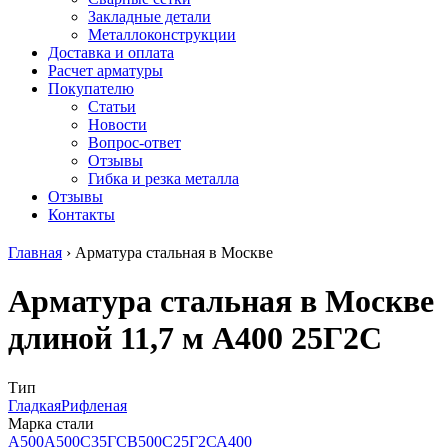
безникелевый
дюралевый
Поковка
Закладные детали
жаропрочный
(пруток)
Шестигранн
Металлоконструкции
Круг
Квадрат
горячекатан
Доставка и оплата
нержавеющий
дюралевый
конструкци
Расчет арматуры
никельсодержащий
Плита
Инструмент
Покупателю
Шестигранник
дюралевая
сталь
Статьи
нержавеющий
Труба
Оцинкованный
Новости
никельсодержащий
дюралевая
прокат
Вопрос-ответ
Шестигранник
Лента
Круг
Отзывы
нержавеющий
алюминиевая
оцинкованн
Гибка и резка металла
безникелевый
Лист
Лист
Отзывы
жаропрочный
алюминиевый
оцинкованн
Контакты
Швеллер
Лист
Полоса
нержавеющий
алюминиевый
оцинкованн
Главная
›
Арматура стальная в Москве
никельсодержащий
рифленый
Труба
Трубы
Общестроительный
оцинкованн
Арматура стальная в Москве
нержавеющие
профиль
Инженерные
электросварные
алюминиевый
системы
длиной 11,7 м А400 25Г2С
AISI
Плита
Отводы
прямоугольные
алюминиевая
стальные
Трубы
Профиль
Переходы
нержавеющие
алюминиевый
стальные
Тип
электросварные
(вентиляционный)
Трубы
Гладкая
Рифленая
AISI
Тавр
полипропил
Марка стали
квадратные
алюминиевый
PP-R
А500
А500С
35ГС
В500С
25Г2С
А400