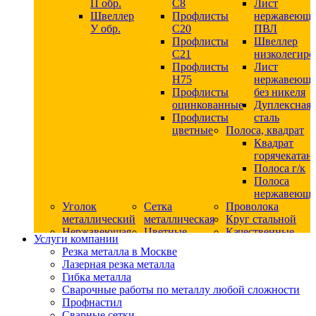
П обр.
С8
Лист
Швеллер
Профлисты
нержавеющ
У обр.
С20
ПВЛ
Профлисты
Швеллер
C21
низколегир
Профлисты
Лист
Н75
нержавеющ
Профлисты
без никеля
оцинкованные
Дуплексная
Профлисты
сталь
цветные
Полоса, квадрат
Квадрат
горячекатан
Полоса г/к
Полоса
нержавеюща
Уголок
Сетка
Проволока
металлический
металлическая
Круг стальной
Нержавеющая
Цветные
Качественные
Услуги компании
сталь
металлы
стали
Резка металла в Москве
Квадрат
Шестигранник
Конструкци
Лазерная резка металла
нержавеющий
дюралевый
сталь
Гибка металла
никельсодержащий
Лист
Круг
Сварочные работы по металлу любой сложности
Круг
дюралевый
горячекатан
Профнастил
нержавеющий
Круг
конструкци
Сварные сетки