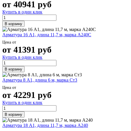
от
40941
руб
Шина
Фитинги
медная
резьбовые
Купить в один клик
Круг
латунные
медный
Фитинги
В корзину
(пруток)
резьбовые
Лента
стальные
Арматура 16 А1, длина 11,7 м, марка А240С
медная
Фитинги
Лист
резьбовые
Цена от
медный
чугунные
от
41391
руб
Труба
Хомуты
медная
стальные
Купить в один клик
Круг
Труба ВГП
бронзовый
БУ металл
В корзину
(пруток)
БУ трубы
Олово,
Хомуты
Арматура 8 А1, длина 6 м, марка Ст3
cвинец,
стальные
цинк,
Цена от
от
42291
руб
нихром
Купить в один клик
В корзину
Арматура 18 А1, длина 11,7 м, марка А240