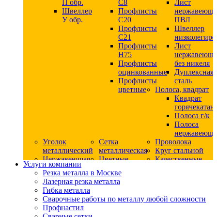
П обр.
С8
Лист
Швеллер
Профлисты
нержавеющ
У обр.
С20
ПВЛ
Профлисты
Швеллер
C21
низколегир
Профлисты
Лист
Н75
нержавеющ
Профлисты
без никеля
оцинкованные
Дуплексная
Профлисты
сталь
цветные
Полоса, квадрат
Квадрат
горячекатан
Полоса г/к
Полоса
нержавеюща
Уголок
Сетка
Проволока
металлический
металлическая
Круг стальной
Нержавеющая
Цветные
Качественные
Услуги компании
сталь
металлы
стали
Резка металла в Москве
Квадрат
Шестигранник
Конструкци
Лазерная резка металла
нержавеющий
дюралевый
сталь
Гибка металла
никельсодержащий
Лист
Круг
Сварочные работы по металлу любой сложности
Круг
дюралевый
горячекатан
Профнастил
нержавеющий
Круг
конструкци
Сварные сетки