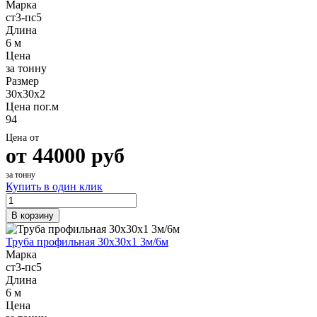
Марка
Шина
Фитинги
ст3-пс5
медная
резьбовые
Длина
Круг
латунные
6 м
медный
Фитинги
Цена
(пруток)
резьбовые
за тонну
Лента
стальные
Размер
медная
Фитинги
30х30х2
Лист
резьбовые
Цена пог.м
медный
чугунные
94
Труба
Хомуты
медная
стальные
Цена от
Круг
Труба ВГП
от
44000
руб
бронзовый
БУ металл
(пруток)
БУ трубы
за тонну
Олово,
Хомуты
Купить в один клик
cвинец,
стальные
цинк,
В корзину
нихром
Труба профильная 30х30х1 3м/6м
Марка
ст3-пс5
Длина
6 м
Цена