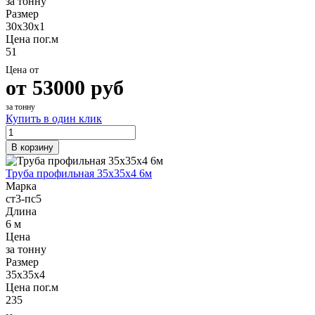
за тонну
Размер
30х30х1
Цена пог.м
51
Цена от
от
53000
руб
за тонну
Купить в один клик
В корзину
Труба профильная 35х35х4 6м
Марка
ст3-пс5
Длина
6 м
Цена
за тонну
Размер
35х35х4
Цена пог.м
235