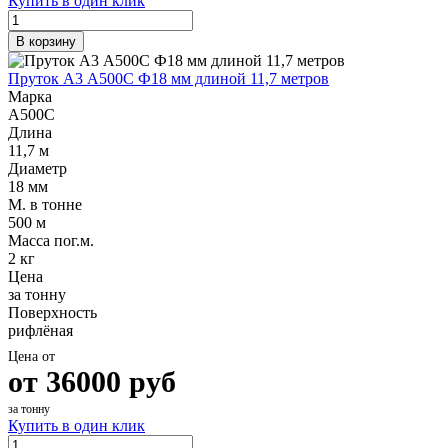
Купить в один клик
Шина
Фитинги
медная
резьбовые
В корзину
Круг
латунные
медный
Фитинги
Пруток А3 А500С Ф18 мм длиной 11,7 метров
(пруток)
резьбовые
Марка
Лента
стальные
А500С
медная
Фитинги
Длина
Лист
резьбовые
11,7 м
медный
чугунные
Диаметр
Труба
Хомуты
18 мм
медная
стальные
М. в тонне
Круг
Труба ВГП
500 м
бронзовый
БУ металл
Масса пог.м.
(пруток)
БУ трубы
2 кг
Олово,
Хомуты
Цена
cвинец,
стальные
за тонну
цинк,
Поверхность
нихром
рифлёная
Цена от
от
36000
руб
за тонну
Купить в один клик