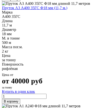
Пруток А3 А400 35ГС Ф18 мм (11,7 м.)
Марка
А400 35ГС
Длина
11,7 м
Диаметр
18 мм
М. в тонне
500 м
Масса пог.м.
2 кг
Цена
за тонну
Поверхность
рифлёная
Цена от
от
40000
руб
за тонну
Купить в один клик
В корзину