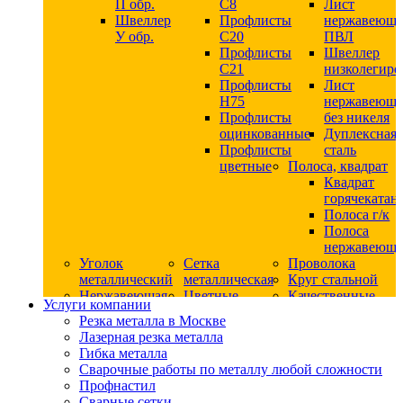
П обр.
С8
Лист
Швеллер
Профлисты
нержавеющ
У обр.
С20
ПВЛ
Профлисты
Швеллер
C21
низколегир
Профлисты
Лист
Н75
нержавеющ
Профлисты
без никеля
оцинкованные
Дуплексная
Профлисты
сталь
цветные
Полоса, квадрат
Квадрат
горячекатан
Полоса г/к
Полоса
нержавеюща
Уголок
Сетка
Проволока
металлический
металлическая
Круг стальной
Нержавеющая
Цветные
Качественные
Услуги компании
сталь
металлы
стали
Резка металла в Москве
Квадрат
Шестигранник
Конструкци
Лазерная резка металла
нержавеющий
дюралевый
сталь
Гибка металла
никельсодержащий
Лист
Круг
Сварочные работы по металлу любой сложности
Круг
дюралевый
горячекатан
Профнастил
нержавеющий
Круг
конструкци
Сварные сетки