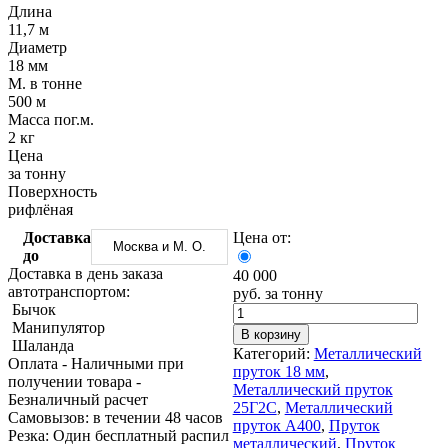
Трубы
Труба
Фланцы
Длина
нержавеющие
алюминиевая
стальные
11,7 м
электросварные
Уголок
Заглушки
Диаметр
AISI
алюминиевый
стальные
18 мм
Трубы
Фольга
Тройники
М. в тонне
нержавеющие
алюминиевая
стальные
500 м
перфорированные
Чушка
Хомуты
Масса пог.м.
Трубы
алюминиевая
стальные
2 кг
нержавеющие
Швеллер
Крепеж
Цена
бесшовные
алюминиевый
шуруп-
за тонну
Шина
шпилька
Поверхность
алюминиевая
Опоры
рифлёная
Шестигранник
стальные
Доставка
Цена от:
латунный
Компенсато
Москва и М. О.
до
Квадрат
и
Доставка в день заказа
40 000
латунный
вибровставк
автотранспортом:
руб. за тонну
Круг
Задвижки
Бычок
латунный
чугунные
Манипулятор
(пруток)
Группы
В корзину
Шаланда
Лента
коллекторн
Категорий:
Металлический
Оплата
- Наличными при
латунная
Ванны и
пруток 18 мм
,
получении товара
-
Лист
сопутствую
Металлический пруток
Безналичный расчет
латунный
товары
25Г2С
,
Металлический
Cамовызов:
в течении 48 часов
Труба
Воздухоотв
пруток А400
,
Пруток
Резка:
Один бесплатный распил
латунная
Фитинги
металлический
,
Пруток