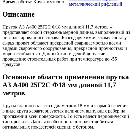
Время работы:
Круглосуточно
Шина
Фитинги
металлический рифленый
медная
резьбовые
Описание
Круг
латунные
медный
Фитинги
(пруток)
резьбовые
Пруток А3 А400 25Г2С Ф18 мм длиной 11,7 метров –
Лента
стальные
представляет собой стержень мерной длины, выполненный из
медная
Фитинги
низколегированного сплава. Благодаря химическому составу
Лист
резьбовые
сырья прокат обладает прекрасной свариваемостью всеми
медный
чугунные
видами сварочного оборудования, прекрасной прочностью и
Труба
Хомуты
морозостойкостью. Данный тип изделий допускает
медная
стальные
проведение строительных работ при температуре до -55
Круг
Труба ВГП
градусов.
бронзовый
БУ металл
(пруток)
БУ трубы
Основные области применения прутка
Олово,
Хомуты
cвинец,
стальные
А3 А400 25Г2С Ф18 мм длиной 11,7
цинк,
метров
нихром
Прутки данного класса с диаметром 18 мм и формой сечения
в виде круга характеризуются наличием выпуклых ребер на
протяжении всей поверхности. То есть имеют периодический
тип профиля. Данная особенность позволяет добиться
оптимальных показателей сцепки с бетоном.