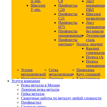
П обр.
С8
Лист
Швеллер
Профлисты
нержавеющ
У обр.
С20
ПВЛ
Профлисты
Швеллер
C21
низколегир
Профлисты
Лист
Н75
нержавеющ
Профлисты
без никеля
оцинкованные
Дуплексная
Профлисты
сталь
цветные
Полоса, квадрат
Квадрат
горячекатан
Полоса г/к
Полоса
нержавеюща
Уголок
Сетка
Проволока
металлический
металлическая
Круг стальной
Нержавеющая
Цветные
Качественные
Услуги компании
сталь
металлы
стали
Резка металла в Москве
Квадрат
Шестигранник
Конструкци
Лазерная резка металла
нержавеющий
дюралевый
сталь
Гибка металла
никельсодержащий
Лист
Круг
Сварочные работы по металлу любой сложности
Круг
дюралевый
горячекатан
Профнастил
нержавеющий
Круг
конструкци
Сварные сетки