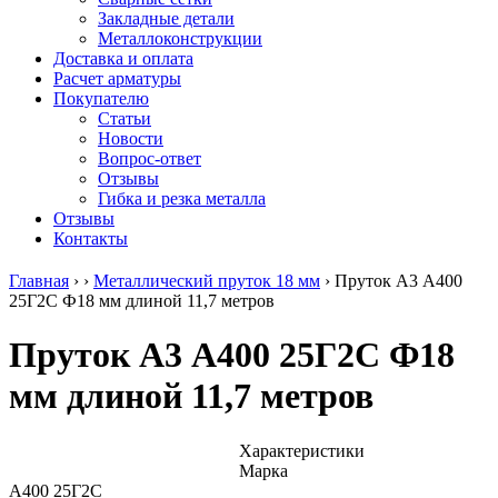
безникелевый
дюралевый
Поковка
Закладные детали
жаропрочный
(пруток)
Шестигранн
Металлоконструкции
Круг
Квадрат
горячекатан
Доставка и оплата
нержавеющий
дюралевый
конструкци
Расчет арматуры
никельсодержащий
Плита
Инструмент
Покупателю
Шестигранник
дюралевая
сталь
Статьи
нержавеющий
Труба
Оцинкованный
Новости
никельсодержащий
дюралевая
прокат
Вопрос-ответ
Шестигранник
Лента
Круг
Отзывы
нержавеющий
алюминиевая
оцинкованн
Гибка и резка металла
безникелевый
Лист
Лист
Отзывы
жаропрочный
алюминиевый
оцинкованн
Контакты
Швеллер
Лист
Полоса
нержавеющий
алюминиевый
оцинкованн
Главная
›
›
Металлический пруток 18 мм
›
Пруток А3 А400
никельсодержащий
рифленый
Труба
25Г2С Ф18 мм длиной 11,7 метров
Трубы
Общестроительный
оцинкованн
нержавеющие
профиль
Инженерные
Пруток А3 А400 25Г2С Ф18
электросварные
алюминиевый
системы
AISI
Плита
Отводы
мм длиной 11,7 метров
прямоугольные
алюминиевая
стальные
Трубы
Профиль
Переходы
нержавеющие
алюминиевый
стальные
электросварные
(вентиляционный)
Трубы
Характеристики
AISI
Тавр
полипропил
Марка
квадратные
алюминиевый
PP-R
А400 25Г2С