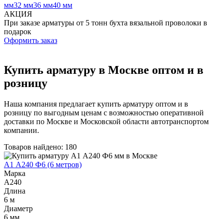
Трубы
Труба
Фланцы
мм
32 мм
36 мм
40 мм
нержавеющие
алюминиевая
стальные
АКЦИЯ
электросварные
Уголок
Заглушки
­При заказе арматуры от 5 тонн бухта вязальной проволоки в
AISI
алюминиевый
стальные
подарок
Трубы
Фольга
Тройники
Оформить заказ
нержавеющие
алюминиевая
стальные
перфорированные
Чушка
Хомуты
Трубы
алюминиевая
стальные
Купить арматуру в Москве оптом и в
нержавеющие
Швеллер
Крепеж
розницу
бесшовные
алюминиевый
шуруп-
Шина
шпилька
алюминиевая
Опоры
Наша компания предлагает купить арматуру оптом и в
Шестигранник
стальные
розницу по выгодным ценам с возможностью оперативной
латунный
Компенсато
доставки по Москве и Московской области автотранспортом
Квадрат
и
компании.
латунный
вибровставк
Круг
Задвижки
Товаров найдено: 180
латунный
чугунные
(пруток)
Группы
А1 А240 Ф6 (6 метров)
Лента
коллекторн
Марка
латунная
Ванны и
А240
Лист
сопутствую
Длина
латунный
товары
6 м
Труба
Воздухоотв
Диаметр
латунная
Фитинги
6 мм