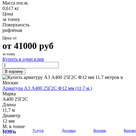
Масса пог.м.
0,617 кг
Цена
за тонну
Поверхность
рифлёная
Цена от
от
41000
руб
за тонну
Купить в один клик
В корзину
Арматура А3 А400 25Г2С Ф12 мм (11,7 м.)
Марка
А400 25Г2С
Длина
11,7 м
Диаметр
12 мм
М. в тонне
Каталог
Услуги
Доставка
Корзина
Контак
1126 м