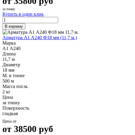
от
35800
руб
за тонну
Купить в один клик
В корзину
Арматура А1 А240 Ф18 мм (11,7 м.)
Марка
А1 А240
Длина
11,7 м
Диаметр
18 мм
М. в тонне
500 м
Масса пог.м.
2 кг
Цена
за тонну
Поверхность
гладкая
Цена от
от
38500
руб