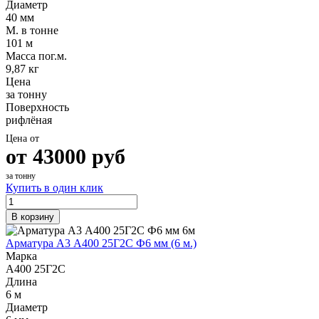
Диаметр
40 мм
М. в тонне
101 м
Масса пог.м.
9,87 кг
Цена
за тонну
Поверхность
рифлёная
Цена от
от
43000
руб
за тонну
Купить в один клик
В корзину
Арматура А3 А400 25Г2С Ф6 мм (6 м.)
Марка
А400 25Г2С
Длина
6 м
Диаметр