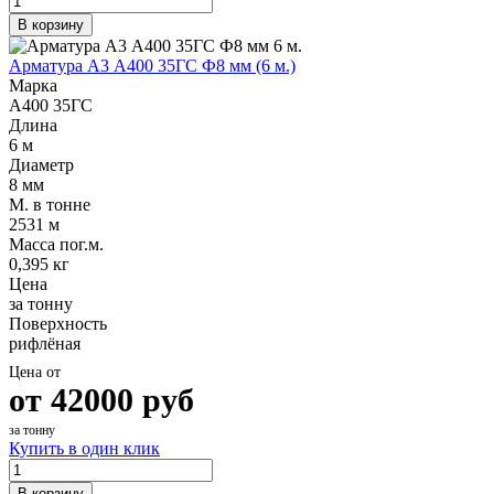
В корзину
Арматура А3 А400 35ГС Ф8 мм (6 м.)
Марка
А400 35ГС
Длина
6 м
Диаметр
8 мм
М. в тонне
2531 м
Масса пог.м.
0,395 кг
Цена
за тонну
Поверхность
рифлёная
Цена от
от
42000
руб
за тонну
Купить в один клик
В корзину