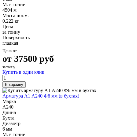
Шина
Фитинги
М. в тонне
медная
резьбовые
4504 м
Круг
латунные
Масса пог.м.
медный
Фитинги
0,222 кг
(пруток)
резьбовые
Цена
Лента
стальные
за тонну
медная
Фитинги
Поверхность
Лист
резьбовые
гладкая
медный
чугунные
Цена от
Труба
Хомуты
от
37500
руб
медная
стальные
Круг
Труба ВГП
за тонну
бронзовый
БУ металл
Купить в один клик
(пруток)
БУ трубы
Олово,
Хомуты
В корзину
cвинец,
стальные
цинк,
Арматура А1 А240 Ф6 мм (в бухтах)
нихром
Марка
А240
Длина
Бухта
Диаметр
6 мм
М. в тонне