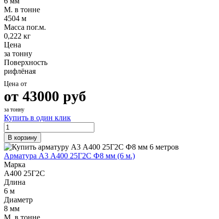
6 мм
М. в тонне
4504 м
Масса пог.м.
0,222 кг
Цена
за тонну
Поверхность
рифлёная
Цена от
от
43000
руб
за тонну
Купить в один клик
В корзину
Арматура А3 А400 25Г2С Ф8 мм (6 м.)
Марка
А400 25Г2С
Длина
6 м
Диаметр
8 мм
М. в тонне