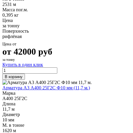
2531 м
Масса пог.м.
0,395 кг
Цена
за тонну
Поверхность
рифлёная
Цена от
от
42000
руб
за тонну
Купить в один клик
В корзину
Арматура А3 А400 25Г2С Ф10 мм (11,7 м.)
Марка
А400 25Г2С
Длина
11,7 м
Диаметр
10 мм
М. в тонне
1620 м