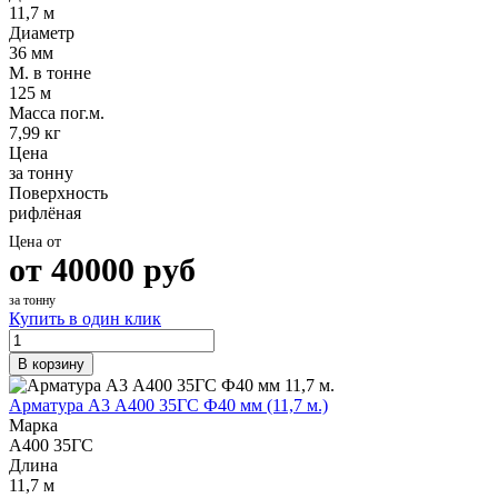
11,7 м
Диаметр
36 мм
М. в тонне
125 м
Масса пог.м.
7,99 кг
Цена
за тонну
Поверхность
рифлёная
Цена от
от
40000
руб
за тонну
Купить в один клик
В корзину
Арматура А3 А400 35ГС Ф40 мм (11,7 м.)
Марка
А400 35ГС
Длина
11,7 м