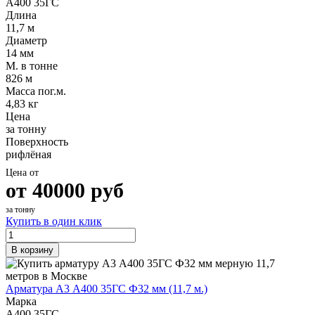
А400 35ГС
Длина
11,7 м
Диаметр
14 мм
М. в тонне
826 м
Масса пог.м.
4,83 кг
Цена
за тонну
Поверхность
рифлёная
Цена от
от
40000
руб
за тонну
Купить в один клик
В корзину
Арматура А3 А400 35ГС Ф32 мм (11,7 м.)
Марка
А400 35ГС