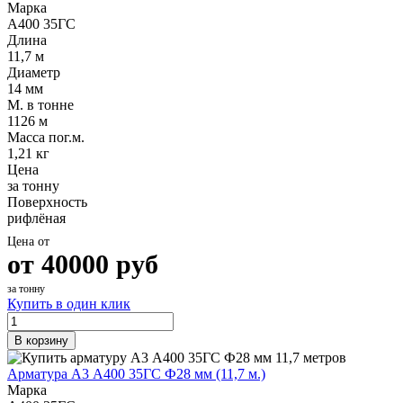
Марка
А400 35ГС
Длина
11,7 м
Диаметр
14 мм
М. в тонне
1126 м
Масса пог.м.
1,21 кг
Цена
за тонну
Поверхность
рифлёная
Цена от
от
40000
руб
за тонну
Купить в один клик
В корзину
Арматура А3 А400 35ГС Ф28 мм (11,7 м.)
Марка