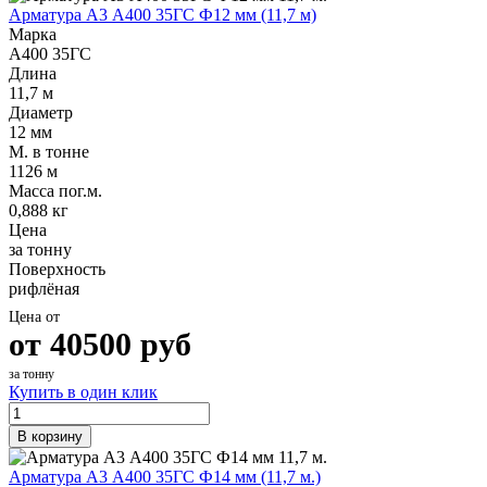
Арматура А3 А400 35ГС Ф12 мм (11,7 м)
Марка
А400 35ГС
Длина
11,7 м
Диаметр
12 мм
М. в тонне
1126 м
Масса пог.м.
0,888 кг
Цена
за тонну
Поверхность
рифлёная
Цена от
от
40500
руб
за тонну
Купить в один клик
В корзину
Арматура А3 А400 35ГС Ф14 мм (11,7 м.)