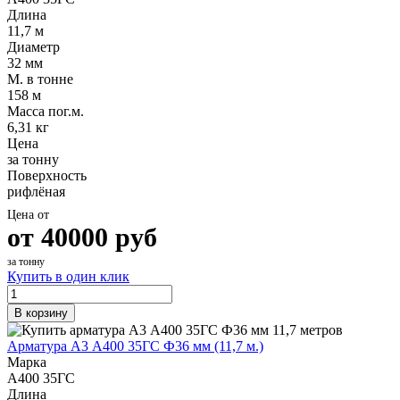
Длина
11,7 м
Диаметр
32 мм
М. в тонне
158 м
Масса пог.м.
6,31 кг
Цена
за тонну
Поверхность
рифлёная
Цена от
от
40000
руб
за тонну
Купить в один клик
В корзину
Арматура А3 А400 35ГС Ф36 мм (11,7 м.)
Марка
А400 35ГС
Длина