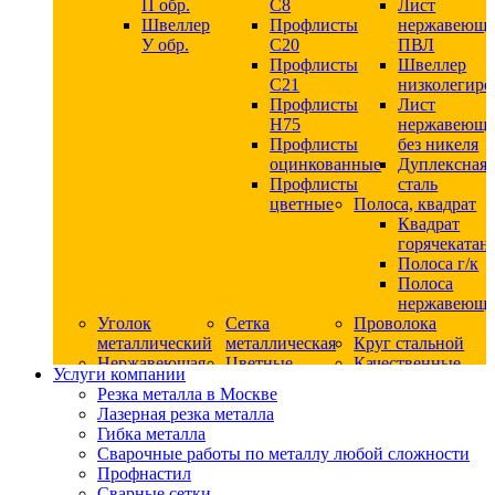
П обр.
С8
Лист
Швеллер
Профлисты
нержавеющ
У обр.
С20
ПВЛ
Профлисты
Швеллер
C21
низколегир
Профлисты
Лист
Н75
нержавеющ
Профлисты
без никеля
оцинкованные
Дуплексная
Профлисты
сталь
цветные
Полоса, квадрат
Квадрат
горячекатан
Полоса г/к
Полоса
нержавеюща
Уголок
Сетка
Проволока
металлический
металлическая
Круг стальной
Нержавеющая
Цветные
Качественные
Услуги компании
сталь
металлы
стали
Резка металла в Москве
Квадрат
Шестигранник
Конструкци
Лазерная резка металла
нержавеющий
дюралевый
сталь
Гибка металла
никельсодержащий
Лист
Круг
Сварочные работы по металлу любой сложности
Круг
дюралевый
горячекатан
Профнастил
нержавеющий
Круг
конструкци
Сварные сетки