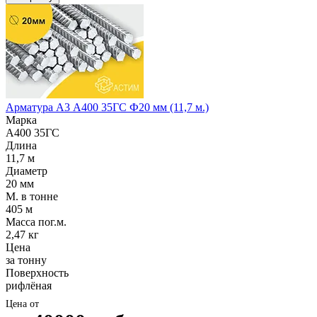
Арматура А3 А400 35ГС Ф20 мм (11,7 м.)
Марка
А400 35ГС
Длина
11,7 м
Диаметр
20 мм
М. в тонне
405 м
Масса пог.м.
2,47 кг
Цена
за тонну
Поверхность
рифлёная
Цена от