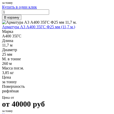
за тонну
Купить в один клик
В корзину
Арматура А3 А400 35ГС Ф25 мм (11,7 м.)
Марка
А400 35ГС
Длина
11,7 м
Диаметр
25 мм
М. в тонне
260 м
Масса пог.м.
3,85 кг
Цена
за тонну
Поверхность
рифлёная
Цена от
от
40000
руб
за тонну