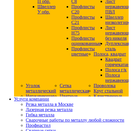
П обр.
С8
Лист
Швеллер
Профлисты
нержавеющ
У обр.
С20
ПВЛ
Профлисты
Швеллер
C21
низколегир
Профлисты
Лист
Н75
нержавеющ
Профлисты
без никеля
оцинкованные
Дуплексная
Профлисты
сталь
цветные
Полоса, квадрат
Квадрат
горячекатан
Полоса г/к
Полоса
нержавеюща
Уголок
Сетка
Проволока
металлический
металлическая
Круг стальной
Нержавеющая
Цветные
Качественные
Услуги компании
сталь
металлы
стали
Резка металла в Москве
Квадрат
Шестигранник
Конструкци
Лазерная резка металла
нержавеющий
дюралевый
сталь
Гибка металла
никельсодержащий
Лист
Круг
Сварочные работы по металлу любой сложности
Круг
дюралевый
горячекатан
Профнастил
нержавеющий
Круг
конструкци
Сварные сетки