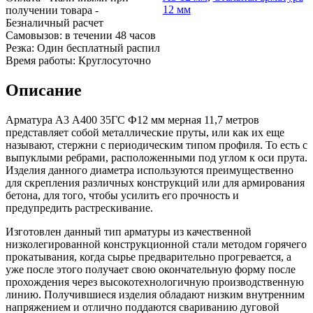
Шина
Фитинги
12 мм
получении товара
-
медная
резьбовые
Безналичный расчет
Круг
латунные
Cамовызов:
в течении 48 часов
медный
Фитинги
Резка:
Один бесплатный распил
(пруток)
резьбовые
Время работы:
Круглосуточно
Лента
стальные
медная
Фитинги
Описание
Лист
резьбовые
медный
чугунные
Арматура А3 А400 35ГС Ф12 мм мерная 11,7 метров
Труба
Хомуты
представляет собой металлические пруты, или как их еще
медная
стальные
называют, стержни с периодическим типом профиля. То есть с
Круг
Труба ВГП
выпуклыми ребрами, расположенными под углом к оси прута.
бронзовый
БУ металл
Изделия данного диаметра используются преимущественно
(пруток)
БУ трубы
для скрепления различных конструкций или для армирования
Олово,
Хомуты
бетона, для того, чтобы усилить его прочность и
cвинец,
стальные
предупредить растрескивание.
цинк,
нихром
Изготовлен данный тип арматуры из качественной
низколегированной конструкционной стали методом горячего
прокатывания, когда сырье предварительно прогревается, а
уже после этого получает свою окончательную форму после
прохождения через высокотехнологичную производственную
линию. Получившиеся изделия обладают низким внутренним
напряжением и отлично поддаются свариванию дуговой