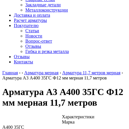
безникелевый
дюралевый
Поковка
Закладные детали
жаропрочный
(пруток)
Шестигранн
Металлоконструкции
Круг
Квадрат
горячекатан
Доставка и оплата
нержавеющий
дюралевый
конструкци
Расчет арматуры
никельсодержащий
Плита
Инструмент
Покупателю
Шестигранник
дюралевая
сталь
Статьи
нержавеющий
Труба
Оцинкованный
Новости
никельсодержащий
дюралевая
прокат
Вопрос-ответ
Шестигранник
Лента
Круг
Отзывы
нержавеющий
алюминиевая
оцинкованн
Гибка и резка металла
безникелевый
Лист
Лист
Отзывы
жаропрочный
алюминиевый
оцинкованн
Контакты
Швеллер
Лист
Полоса
нержавеющий
алюминиевый
оцинкованн
Главная
›
›
Арматура мерная
›
Арматура 11,7 метров мерная
›
никельсодержащий
рифленый
Труба
Арматура А3 А400 35ГС Ф12 мм мерная 11,7 метров
Трубы
Общестроительный
оцинкованн
нержавеющие
профиль
Инженерные
Арматура А3 А400 35ГС Ф12
электросварные
алюминиевый
системы
AISI
Плита
Отводы
мм мерная 11,7 метров
прямоугольные
алюминиевая
стальные
Трубы
Профиль
Переходы
нержавеющие
алюминиевый
стальные
электросварные
(вентиляционный)
Трубы
Характеристики
AISI
Тавр
полипропил
Марка
квадратные
алюминиевый
PP-R
А400 35ГС