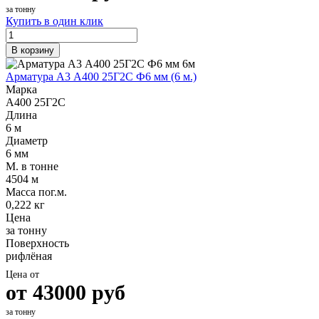
за тонну
Купить в один клик
В корзину
Арматура А3 А400 25Г2С Ф6 мм (6 м.)
Марка
А400 25Г2С
Длина
6 м
Диаметр
6 мм
М. в тонне
4504 м
Масса пог.м.
0,222 кг
Цена
за тонну
Поверхность
рифлёная
Цена от
от
43000
руб
за тонну