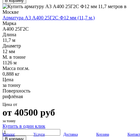
В корзину
Арматура А3 А400 25Г2С Ф12 мм (11,7 м.)
Марка
А400 25Г2С
Длина
11,7 м
Диаметр
12 мм
М. в тонне
1126 м
Масса пог.м.
0,888 кг
Цена
за тонну
Поверхность
рифлёная
Цена от
от
40500
руб
за тонну
Купить в один клик
Каталог
Услуги
Доставка
Корзина
Контак
В корзину