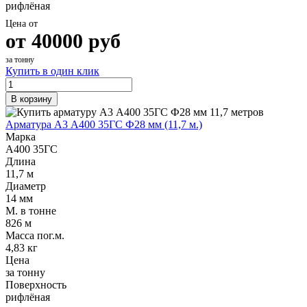
рифлёная
Цена от
от
40000
руб
за тонну
Купить в один клик
В корзину
Арматура А3 А400 35ГС Ф28 мм (11,7 м.)
Марка
А400 35ГС
Длина
11,7 м
Диаметр
14 мм
М. в тонне
826 м
Масса пог.м.
4,83 кг
Цена
за тонну
Поверхность
рифлёная