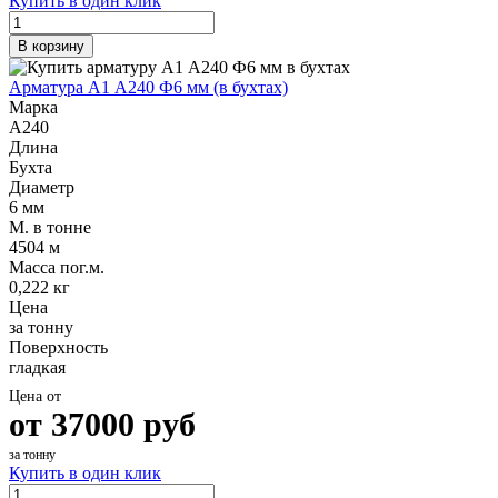
Купить в один клик
Шина
Фитинги
медная
резьбовые
В корзину
Круг
латунные
медный
Фитинги
Арматура А1 А240 Ф6 мм (в бухтах)
(пруток)
резьбовые
Марка
Лента
стальные
А240
медная
Фитинги
Длина
Лист
резьбовые
Бухта
медный
чугунные
Диаметр
Труба
Хомуты
6 мм
медная
стальные
М. в тонне
Круг
Труба ВГП
4504 м
бронзовый
БУ металл
Масса пог.м.
(пруток)
БУ трубы
0,222 кг
Олово,
Хомуты
Цена
cвинец,
стальные
за тонну
цинк,
Поверхность
нихром
гладкая
Цена от
от
37000
руб
за тонну
Купить в один клик