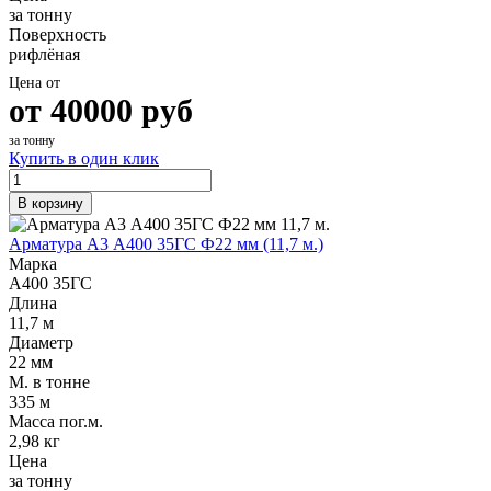
за тонну
Поверхность
рифлёная
Цена от
от
40000
руб
за тонну
Купить в один клик
В корзину
Арматура А3 А400 35ГС Ф22 мм (11,7 м.)
Марка
А400 35ГС
Длина
11,7 м
Диаметр
22 мм
М. в тонне
335 м
Масса пог.м.
2,98 кг
Цена
за тонну