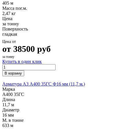
405 м
Масса пог.м.
2,47 кг
Цена
за тонну
Поверхность
гладкая
Цена от
от
38500
руб
за тонну
Купить в один клик
В корзину
Арматура А3 А400 35ГС Ф16 мм (11,7 м.)
Марка
А400 35ГС
Длина
11,7 м
Диаметр
16 мм
М. в тонне
633 м