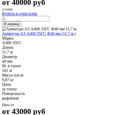
от
40000
руб
за тонну
Купить в один клик
В корзину
Арматура А3 А400 35ГС Ф40 мм (11,7 м.)
Марка
А400 35ГС
Длина
11,7 м
Диаметр
40 мм
М. в тонне
101 м
Масса пог.м.
9,87 кг
Цена
за тонну
Поверхность
рифлёная
Цена от
от
43000
руб