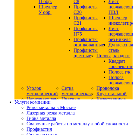
П обр.
С8
Лист
Швеллер
Профлисты
нержавеющ
У обр.
С20
ПВЛ
Профлисты
Швеллер
C21
низколегир
Профлисты
Лист
Н75
нержавеющ
Профлисты
без никеля
оцинкованные
Дуплексная
Профлисты
сталь
цветные
Полоса, квадрат
Квадрат
горячекатан
Полоса г/к
Полоса
нержавеюща
Уголок
Сетка
Проволока
металлический
металлическая
Круг стальной
Нержавеющая
Цветные
Качественные
Услуги компании
сталь
металлы
стали
Резка металла в Москве
Квадрат
Шестигранник
Конструкци
Лазерная резка металла
нержавеющий
дюралевый
сталь
Гибка металла
никельсодержащий
Лист
Круг
Сварочные работы по металлу любой сложности
Круг
дюралевый
горячекатан
Профнастил
нержавеющий
Круг
конструкци
Сварные сетки