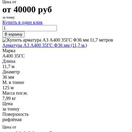
Цена от
от
40000
руб
за тонну
Купить в один клик
В корзину
Арматура А3 А400 35ГС Ф36 мм (11,7 м.)
Марка
А400 35ГС
Длина
11,7 м
Диаметр
36 мм
М. в тонне
125 м
Масса пог.м.
7,99 кг
Цена
за тонну
Поверхность
рифлёная
Цена от