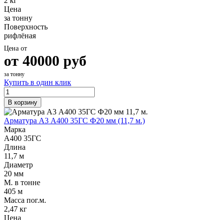
2 кг
Цена
за тонну
Поверхность
рифлёная
Цена от
от
40000
руб
за тонну
Купить в один клик
В корзину
Арматура А3 А400 35ГС Ф20 мм (11,7 м.)
Марка
А400 35ГС
Длина
11,7 м
Диаметр
20 мм
М. в тонне
405 м
Масса пог.м.
2,47 кг
Цена