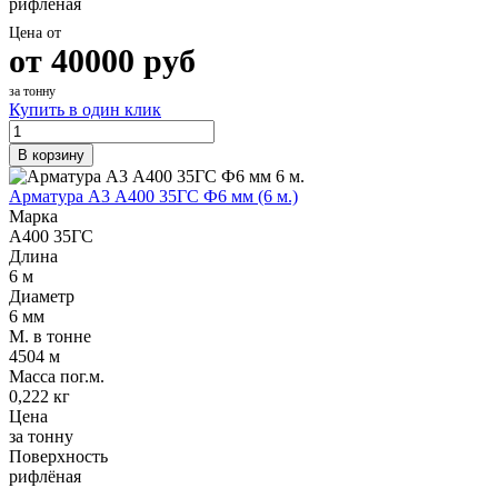
рифлёная
Цена от
от
40000
руб
за тонну
Купить в один клик
В корзину
Арматура А3 А400 35ГС Ф6 мм (6 м.)
Марка
А400 35ГС
Длина
6 м
Диаметр
6 мм
М. в тонне
4504 м
Масса пог.м.
0,222 кг
Цена
за тонну
Поверхность
рифлёная