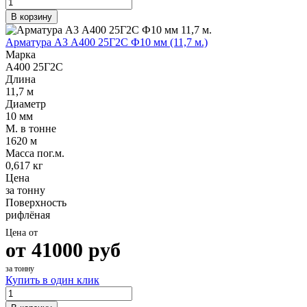
В корзину
Арматура А3 А400 25Г2С Ф10 мм (11,7 м.)
Марка
А400 25Г2С
Длина
11,7 м
Диаметр
10 мм
М. в тонне
1620 м
Масса пог.м.
0,617 кг
Цена
за тонну
Поверхность
рифлёная
Цена от
от
41000
руб
за тонну
Купить в один клик