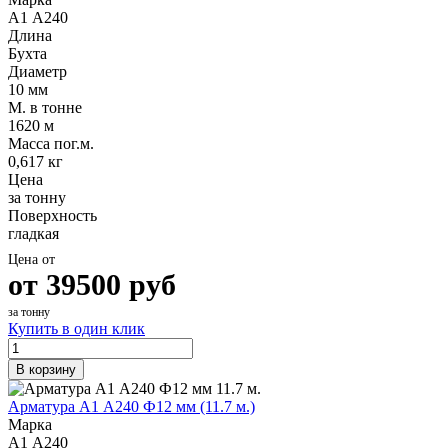
А1 А240
Длина
Бухта
Диаметр
10 мм
М. в тонне
1620 м
Масса пог.м.
0,617 кг
Цена
за тонну
Поверхность
гладкая
Цена от
от
39500
руб
за тонну
Купить в один клик
В корзину
Арматура А1 А240 Ф12 мм (11.7 м.)
Марка
А1 А240