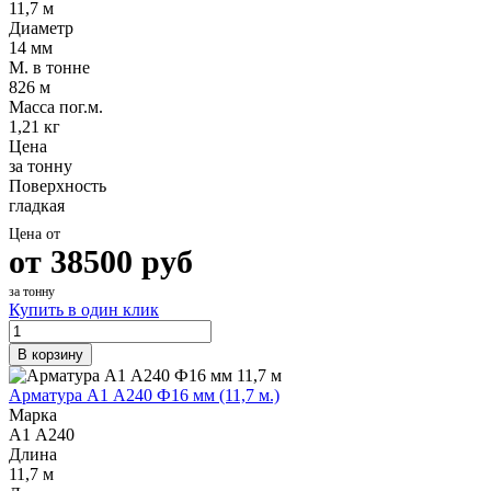
11,7 м
Диаметр
14 мм
М. в тонне
826 м
Масса пог.м.
1,21 кг
Цена
за тонну
Поверхность
гладкая
Цена от
от
38500
руб
за тонну
Купить в один клик
В корзину
Арматура А1 А240 Ф16 мм (11,7 м.)
Марка
А1 А240
Длина
11,7 м