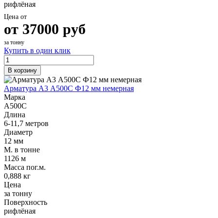
рифлёная
Цена от
от
37000
руб
за тонну
Купить в один клик
В корзину
Арматура А3 А500С Ф12 мм немерная
Марка
А500С
Длина
6-11,7 метров
Диаметр
12 мм
М. в тонне
1126 м
Масса пог.м.
0,888 кг
Цена
за тонну
Поверхность
рифлёная