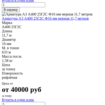
Купить в один клик
Шина
Фитинги
медная
резьбовые
В корзину
Круг
латунные
медный
Фитинги
Арматура А3 А400 25Г2С Ф16 мм мерная 11,7 метров
(пруток)
резьбовые
Марка
Лента
стальные
А400 25Г2С
медная
Фитинги
Длина
Лист
резьбовые
11,7 м
медный
чугунные
Диаметр
Труба
Хомуты
16 мм
медная
стальные
М. в тонне
Круг
Труба ВГП
633 м
бронзовый
БУ металл
Масса пог.м.
(пруток)
БУ трубы
1,58 кг
Олово,
Хомуты
Цена
cвинец,
стальные
за тонну
цинк,
Поверхность
нихром
рифлёная
Цена от
от
40000
руб
за тонну
Купить в один клик