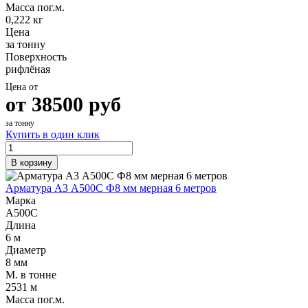
Масса пог.м.
0,222 кг
Цена
за тонну
Поверхность
рифлёная
Цена от
от
38500
руб
за тонну
Купить в один клик
В корзину
Арматура А3 А500С Ф8 мм мерная 6 метров
Марка
А500С
Длина
6 м
Диаметр
8 мм
М. в тонне
2531 м
Масса пог.м.