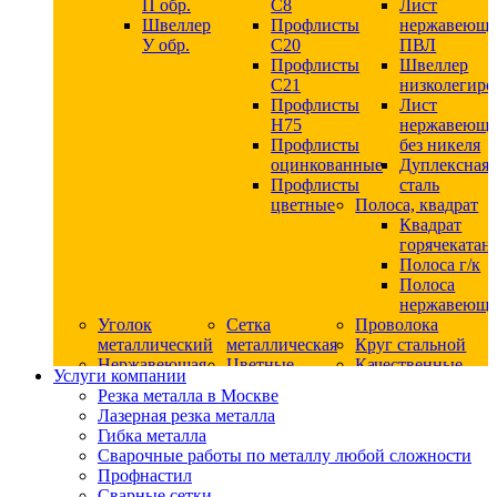
П обр.
С8
Лист
Швеллер
Профлисты
нержавеющ
У обр.
С20
ПВЛ
Профлисты
Швеллер
C21
низколегир
Профлисты
Лист
Н75
нержавеющ
Профлисты
без никеля
оцинкованные
Дуплексная
Профлисты
сталь
цветные
Полоса, квадрат
Квадрат
горячекатан
Полоса г/к
Полоса
нержавеюща
Уголок
Сетка
Проволока
металлический
металлическая
Круг стальной
Нержавеющая
Цветные
Качественные
Услуги компании
сталь
металлы
стали
Резка металла в Москве
Квадрат
Шестигранник
Конструкци
Лазерная резка металла
нержавеющий
дюралевый
сталь
Гибка металла
никельсодержащий
Лист
Круг
Сварочные работы по металлу любой сложности
Круг
дюралевый
горячекатан
Профнастил
нержавеющий
Круг
конструкци
Сварные сетки