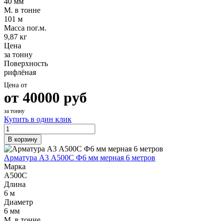
40 мм
М. в тонне
101 м
Масса пог.м.
9,87 кг
Цена
за тонну
Поверхность
рифлёная
Цена от
от
40000
руб
за тонну
Купить в один клик
В корзину
Арматура А3 А500С Ф6 мм мерная 6 метров
Марка
А500С
Длина
6 м
Диаметр
6 мм
М. в тонне