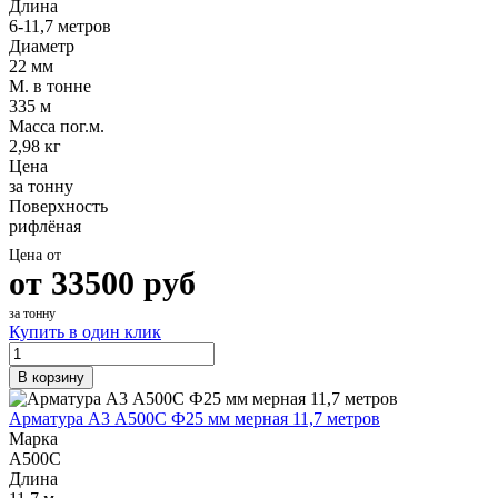
Длина
6-11,7 метров
Диаметр
22 мм
М. в тонне
335 м
Масса пог.м.
2,98 кг
Цена
за тонну
Поверхность
рифлёная
Цена от
от
33500
руб
за тонну
Купить в один клик
В корзину
Арматура А3 А500С Ф25 мм мерная 11,7 метров
Марка
А500С
Длина