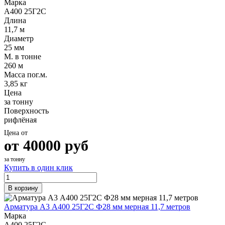
Марка
А400 25Г2С
Длина
11,7 м
Диаметр
25 мм
М. в тонне
260 м
Масса пог.м.
3,85 кг
Цена
за тонну
Поверхность
рифлёная
Цена от
от
40000
руб
за тонну
Купить в один клик
В корзину
Арматура А3 А400 25Г2С Ф28 мм мерная 11,7 метров
Марка
А400 25Г2С