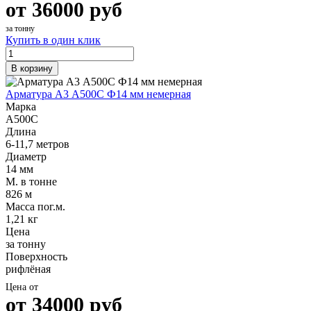
от
36000
руб
за тонну
Купить в один клик
В корзину
Арматура А3 А500С Ф14 мм немерная
Марка
А500С
Длина
6-11,7 метров
Диаметр
14 мм
М. в тонне
826 м
Масса пог.м.
1,21 кг
Цена
за тонну
Поверхность
рифлёная
Цена от
от
34000
руб