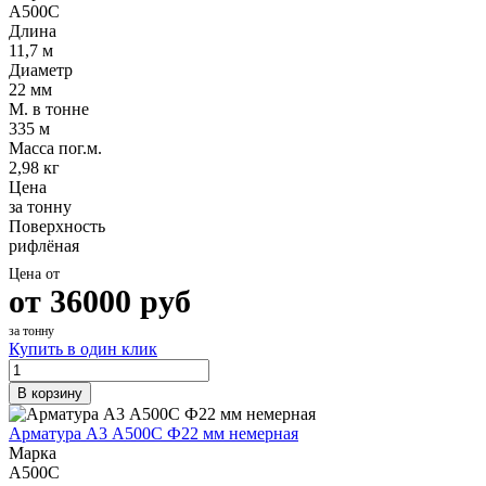
А500С
Длина
11,7 м
Диаметр
22 мм
М. в тонне
335 м
Масса пог.м.
2,98 кг
Цена
за тонну
Поверхность
рифлёная
Цена от
от
36000
руб
за тонну
Купить в один клик
В корзину
Арматура А3 А500С Ф22 мм немерная
Марка
А500С