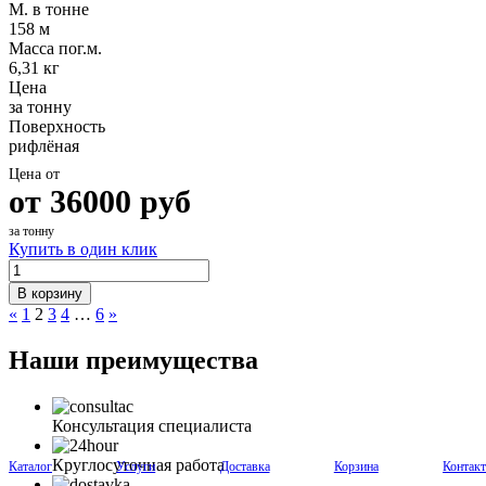
М. в тонне
158 м
Масса пог.м.
6,31 кг
Цена
за тонну
Поверхность
рифлёная
Цена от
от
36000
руб
за тонну
Купить в один клик
В корзину
«
1
2
3
4
…
6
»
Наши преимущества
Консультация специалиста
Круглосуточная работа
Каталог
Услуги
Доставка
Корзина
Контак