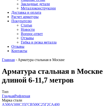
безникелевый
дюралевый
Поковка
Закладные детали
жаропрочный
(пруток)
Шестигранн
Металлоконструкции
Круг
Квадрат
горячекатан
Доставка и оплата
нержавеющий
дюралевый
конструкци
Расчет арматуры
никельсодержащий
Плита
Инструмент
Покупателю
Шестигранник
дюралевая
сталь
Статьи
нержавеющий
Труба
Оцинкованный
Новости
никельсодержащий
дюралевая
прокат
Вопрос-ответ
Шестигранник
Лента
Круг
Отзывы
нержавеющий
алюминиевая
оцинкованн
Гибка и резка металла
безникелевый
Лист
Лист
Отзывы
жаропрочный
алюминиевый
оцинкованн
Контакты
Швеллер
Лист
Полоса
нержавеющий
алюминиевый
оцинкованн
Главная
›
Арматура стальная в Москве
никельсодержащий
рифленый
Труба
Трубы
Общестроительный
оцинкованн
Арматура стальная в Москве
нержавеющие
профиль
Инженерные
электросварные
алюминиевый
системы
длиной 6-11,7 метров
AISI
Плита
Отводы
прямоугольные
алюминиевая
стальные
Трубы
Профиль
Переходы
нержавеющие
алюминиевый
стальные
Тип
электросварные
(вентиляционный)
Трубы
Гладкая
Рифленая
AISI
Тавр
полипропил
Марка стали
квадратные
алюминиевый
PP-R
А500
А500С
35ГС
В500С
25Г2С
А400