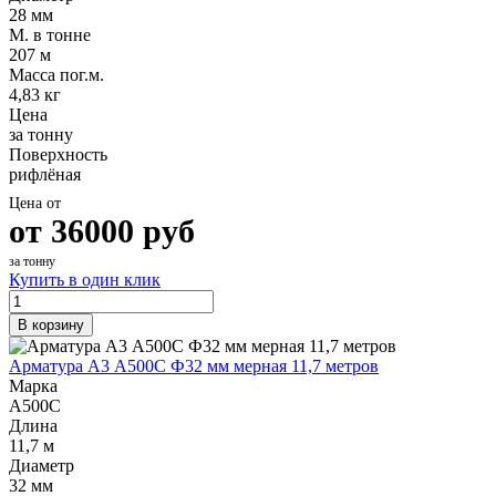
28 мм
М. в тонне
207 м
Масса пог.м.
4,83 кг
Цена
за тонну
Поверхность
рифлёная
Цена от
от
36000
руб
за тонну
Купить в один клик
В корзину
Арматура А3 А500С Ф32 мм мерная 11,7 метров
Марка
А500С
Длина
11,7 м
Диаметр
32 мм