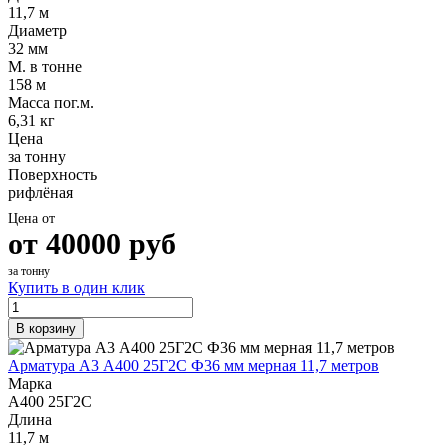
11,7 м
Диаметр
32 мм
М. в тонне
158 м
Масса пог.м.
6,31 кг
Цена
за тонну
Поверхность
рифлёная
Цена от
от
40000
руб
за тонну
Купить в один клик
В корзину
Арматура А3 А400 25Г2С Ф36 мм мерная 11,7 метров
Марка
А400 25Г2С
Длина
11,7 м