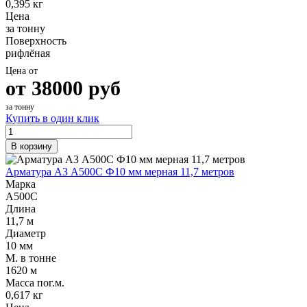
0,395 кг
Цена
за тонну
Поверхность
рифлёная
Цена от
от
38000
руб
за тонну
Купить в один клик
В корзину
Арматура А3 А500С Ф10 мм мерная 11,7 метров
Марка
А500С
Длина
11,7 м
Диаметр
10 мм
М. в тонне
1620 м
Масса пог.м.
0,617 кг