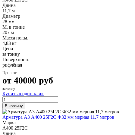
Длина
11,7 м
Диаметр
28 мм
М. в тонне
207 м
Масса пог.м.
4,83 кг
Цена
за тонну
Поверхность
рифлёная
Цена от
от
40000
руб
за тонну
Купить в один клик
В корзину
Арматура А3 А400 25Г2С Ф32 мм мерная 11,7 метров
Марка
А400 25Г2С
Длина