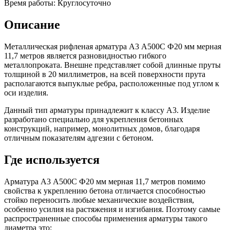
Время работы:
Круглосуточно
Шина
Фитинги
медная
резьбовые
Описание
Круг
латунные
медный
Фитинги
(пруток)
резьбовые
Металлическая рифленая арматура А3 А500С Ф20 мм мерная
Лента
стальные
11,7 метров является разновидностью гибкого
медная
Фитинги
металлопроката. Внешне представляет собой длинные пруты
Лист
резьбовые
толщиной в 20 миллиметров, на всей поверхности прута
медный
чугунные
располагаются выпуклые ребра, расположенные под углом к
Труба
Хомуты
оси изделия.
медная
стальные
Круг
Труба ВГП
Данный тип арматуры принадлежит к классу А3. Изделие
бронзовый
БУ металл
разработано специально для укрепления бетонных
(пруток)
БУ трубы
конструкций, например, монолитных домов, благодаря
Олово,
Хомуты
отличным показателям адгезии с бетоном.
cвинец,
стальные
цинк,
Где используется
нихром
Арматура А3 А500С Ф20 мм мерная 11,7 метров помимо
свойства к укреплению бетона отличается способностью
стойко переносить любые механические воздействия,
особенно усилия на растяжения и изгибания. Поэтому самые
распространенные способы применения арматуры такого
диаметра это: