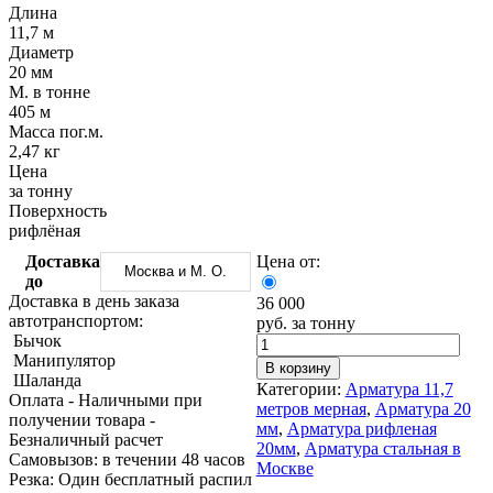
Трубы
Труба
Фланцы
Длина
нержавеющие
алюминиевая
стальные
11,7 м
электросварные
Уголок
Заглушки
Диаметр
AISI
алюминиевый
стальные
20 мм
Трубы
Фольга
Тройники
М. в тонне
нержавеющие
алюминиевая
стальные
405 м
перфорированные
Чушка
Хомуты
Масса пог.м.
Трубы
алюминиевая
стальные
2,47 кг
нержавеющие
Швеллер
Крепеж
Цена
бесшовные
алюминиевый
шуруп-
за тонну
Шина
шпилька
Поверхность
алюминиевая
Опоры
рифлёная
Шестигранник
стальные
Доставка
Цена от:
латунный
Компенсато
Москва и М. О.
до
Квадрат
и
Доставка в день заказа
36 000
латунный
вибровставк
автотранспортом:
руб. за тонну
Круг
Задвижки
Бычок
латунный
чугунные
Манипулятор
(пруток)
Группы
В корзину
Шаланда
Лента
коллекторн
Категории:
Арматура 11,7
Оплата
- Наличными при
латунная
Ванны и
метров мерная
,
Арматура 20
получении товара
-
Лист
сопутствую
мм
,
Арматура рифленая
Безналичный расчет
латунный
товары
20мм
,
Арматура стальная в
Cамовызов:
в течении 48 часов
Труба
Воздухоотв
Москве
Резка:
Один бесплатный распил
латунная
Фитинги