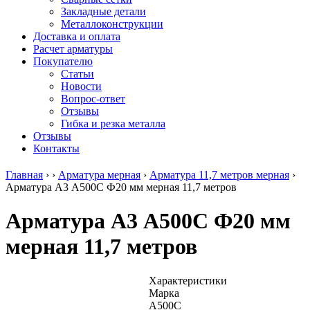
безникелевый
дюралевый
Поковка
Закладные детали
жаропрочный
(пруток)
Шестигранн
Металлоконструкции
Круг
Квадрат
горячекатан
Доставка и оплата
нержавеющий
дюралевый
конструкци
Расчет арматуры
никельсодержащий
Плита
Инструмент
Покупателю
Шестигранник
дюралевая
сталь
Статьи
нержавеющий
Труба
Оцинкованный
Новости
никельсодержащий
дюралевая
прокат
Вопрос-ответ
Шестигранник
Лента
Круг
Отзывы
нержавеющий
алюминиевая
оцинкованн
Гибка и резка металла
безникелевый
Лист
Лист
Отзывы
жаропрочный
алюминиевый
оцинкованн
Контакты
Швеллер
Лист
Полоса
нержавеющий
алюминиевый
оцинкованн
Главная
›
›
Арматура мерная
›
Арматура 11,7 метров мерная
›
никельсодержащий
рифленый
Труба
Арматура А3 А500С Ф20 мм мерная 11,7 метров
Трубы
Общестроительный
оцинкованн
нержавеющие
профиль
Инженерные
Арматура А3 А500С Ф20 мм
электросварные
алюминиевый
системы
AISI
Плита
Отводы
мерная 11,7 метров
прямоугольные
алюминиевая
стальные
Трубы
Профиль
Переходы
нержавеющие
алюминиевый
стальные
электросварные
(вентиляционный)
Трубы
Характеристики
AISI
Тавр
полипропил
Марка
квадратные
алюминиевый
PP-R
А500С