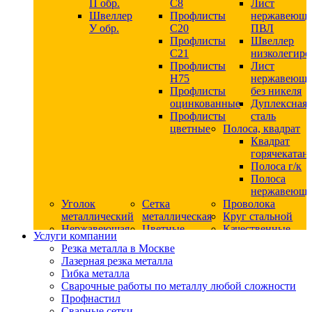
П обр.
С8
Лист
Швеллер
Профлисты
нержавеющ
У обр.
С20
ПВЛ
Профлисты
Швеллер
C21
низколегир
Профлисты
Лист
Н75
нержавеющ
Профлисты
без никеля
оцинкованные
Дуплексная
Профлисты
сталь
цветные
Полоса, квадрат
Квадрат
горячекатан
Полоса г/к
Полоса
нержавеюща
Уголок
Сетка
Проволока
металлический
металлическая
Круг стальной
Нержавеющая
Цветные
Качественные
Услуги компании
сталь
металлы
стали
Резка металла в Москве
Квадрат
Шестигранник
Конструкци
Лазерная резка металла
нержавеющий
дюралевый
сталь
Гибка металла
никельсодержащий
Лист
Круг
Сварочные работы по металлу любой сложности
Круг
дюралевый
горячекатан
Профнастил
нержавеющий
Круг
конструкци
Сварные сетки