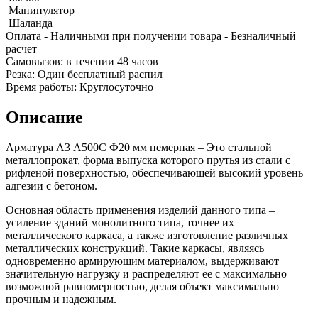
Шина
Фитинги
Манипулятор
медная
резьбовые
Шаланда
Круг
латунные
Оплата
- Наличными при получении товара
- Безналичный
медный
Фитинги
расчет
(пруток)
резьбовые
Cамовызов:
в течении 48 часов
Лента
стальные
Резка:
Один бесплатный распил
медная
Фитинги
Время работы:
Круглосуточно
Лист
резьбовые
медный
чугунные
Описание
Труба
Хомуты
медная
стальные
Арматура А3 А500С Ф20 мм немерная – Это стальной
Круг
Труба ВГП
металлопрокат, форма выпуска которого прутья из стали с
бронзовый
БУ металл
рифленой поверхностью, обеспечивающей высокий уровень
(пруток)
БУ трубы
адгезии с бетоном.
Олово,
Хомуты
cвинец,
стальные
Основная область применения изделий данного типа –
цинк,
усиление зданий монолитного типа, точнее их
нихром
металлического каркаса, а также изготовление различных
металлических конструкций. Такие каркасы, являясь
одновременно армирующим материалом, выдерживают
значительную нагрузку и распределяют ее с максимально
возможной равномерностью, делая объект максимально
прочным и надежным.