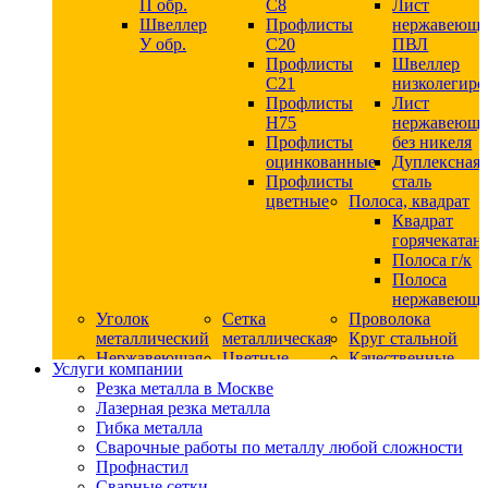
П обр.
С8
Лист
Швеллер
Профлисты
нержавеющ
У обр.
С20
ПВЛ
Профлисты
Швеллер
C21
низколегир
Профлисты
Лист
Н75
нержавеющ
Профлисты
без никеля
оцинкованные
Дуплексная
Профлисты
сталь
цветные
Полоса, квадрат
Квадрат
горячекатан
Полоса г/к
Полоса
нержавеюща
Уголок
Сетка
Проволока
металлический
металлическая
Круг стальной
Нержавеющая
Цветные
Качественные
Услуги компании
сталь
металлы
стали
Резка металла в Москве
Квадрат
Шестигранник
Конструкци
Лазерная резка металла
нержавеющий
дюралевый
сталь
Гибка металла
никельсодержащий
Лист
Круг
Сварочные работы по металлу любой сложности
Круг
дюралевый
горячекатан
Профнастил
нержавеющий
Круг
конструкци
Сварные сетки