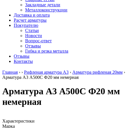
безникелевый
дюралевый
Поковка
Закладные детали
жаропрочный
(пруток)
Шестигранн
Металлоконструкции
Круг
Квадрат
горячекатан
Доставка и оплата
нержавеющий
дюралевый
конструкци
Расчет арматуры
никельсодержащий
Плита
Инструмент
Покупателю
Шестигранник
дюралевая
сталь
Статьи
нержавеющий
Труба
Оцинкованный
Новости
никельсодержащий
дюралевая
прокат
Вопрос-ответ
Шестигранник
Лента
Круг
Отзывы
нержавеющий
алюминиевая
оцинкованн
Гибка и резка металла
безникелевый
Лист
Лист
Отзывы
жаропрочный
алюминиевый
оцинкованн
Контакты
Швеллер
Лист
Полоса
нержавеющий
алюминиевый
оцинкованн
Главная
›
›
Рифленая арматура А3
›
Арматура рифленая 20мм
›
никельсодержащий
рифленый
Труба
Арматура А3 А500С Ф20 мм немерная
Трубы
Общестроительный
оцинкованн
нержавеющие
профиль
Инженерные
Арматура А3 А500С Ф20 мм
электросварные
алюминиевый
системы
AISI
Плита
Отводы
немерная
прямоугольные
алюминиевая
стальные
Трубы
Профиль
Переходы
нержавеющие
алюминиевый
стальные
электросварные
(вентиляционный)
Трубы
AISI
Тавр
полипропил
Характеристики
квадратные
алюминиевый
PP-R
Марка