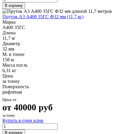
В корзину
Пруток А3 А400 35ГС Ф32 мм (11,7 м.)
Марка
А400 35ГС
Длина
11,7 м
Диаметр
32 мм
М. в тонне
158 м
Масса пог.м.
6,31 кг
Цена
за тонну
Поверхность
рифлёная
Цена от
от
40000
руб
за тонну
Купить в один клик
В корзину