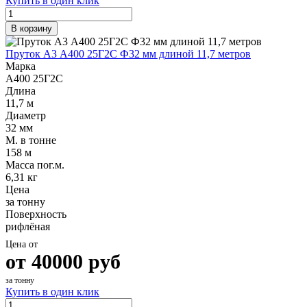
Купить в один клик
Шина
Фитинги
медная
резьбовые
В корзину
Круг
латунные
медный
Фитинги
Пруток А3 А400 25Г2С Ф32 мм длиной 11,7 метров
(пруток)
резьбовые
Марка
Лента
стальные
А400 25Г2С
медная
Фитинги
Длина
Лист
резьбовые
11,7 м
медный
чугунные
Диаметр
Труба
Хомуты
32 мм
медная
стальные
М. в тонне
Круг
Труба ВГП
158 м
бронзовый
БУ металл
Масса пог.м.
(пруток)
БУ трубы
6,31 кг
Олово,
Хомуты
Цена
cвинец,
стальные
за тонну
цинк,
Поверхность
нихром
рифлёная
Цена от
от
40000
руб
за тонну
Купить в один клик