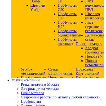
П обр.
С8
Лист
Швеллер
Профлисты
нержавеющ
У обр.
С20
ПВЛ
Профлисты
Швеллер
C21
низколегир
Профлисты
Лист
Н75
нержавеющ
Профлисты
без никеля
оцинкованные
Дуплексная
Профлисты
сталь
цветные
Полоса, квадрат
Квадрат
горячекатан
Полоса г/к
Полоса
нержавеюща
Уголок
Сетка
Проволока
металлический
металлическая
Круг стальной
Нержавеющая
Цветные
Качественные
Услуги компании
сталь
металлы
стали
Резка металла в Москве
Квадрат
Шестигранник
Конструкци
Лазерная резка металла
нержавеющий
дюралевый
сталь
Гибка металла
никельсодержащий
Лист
Круг
Сварочные работы по металлу любой сложности
Круг
дюралевый
горячекатан
Профнастил
нержавеющий
Круг
конструкци
Сварные сетки