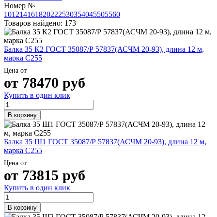
Трубы
Труба
Фланцы
Номер №
нержавеющие
алюминиевая
стальные
10
12
14
16
18
20
22
25
30
35
40
45
50
55
60
электросварные
Уголок
Заглушки
Товаров найдено: 173
AISI
алюминиевый
стальные
Трубы
Фольга
Тройники
нержавеющие
алюминиевая
стальные
Балка 35 К2 ГОСТ 35087/Р 57837(АСЧМ 20-93), длина 12 м,
перфорированные
Чушка
Хомуты
марка С255
Трубы
алюминиевая
стальные
Цена от
нержавеющие
Швеллер
Крепеж
от
78470
руб
бесшовные
алюминиевый
шуруп-
Шина
шпилька
Купить в один клик
алюминиевая
Опоры
Шестигранник
стальные
В корзину
латунный
Компенсато
Квадрат
и
латунный
вибровставк
Балка 35 Ш1 ГОСТ 35087/Р 57837(АСЧМ 20-93), длина 12 м,
Круг
Задвижки
марка С255
латунный
чугунные
(пруток)
Группы
Цена от
Лента
коллекторн
от
73815
руб
латунная
Ванны и
Лист
сопутствую
Купить в один клик
латунный
товары
Труба
Воздухоотв
В корзину
латунная
Фитинги