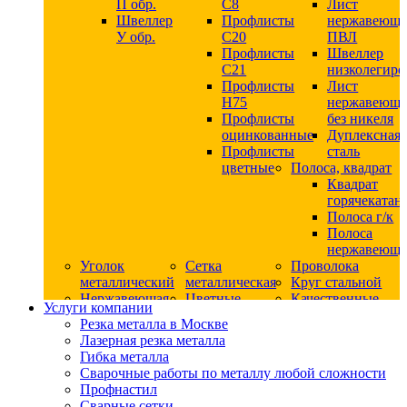
П обр.
С8
Лист
Швеллер
Профлисты
нержавеющ
У обр.
С20
ПВЛ
Профлисты
Швеллер
C21
низколегир
Профлисты
Лист
Н75
нержавеющ
Профлисты
без никеля
оцинкованные
Дуплексная
Профлисты
сталь
цветные
Полоса, квадрат
Квадрат
горячекатан
Полоса г/к
Полоса
нержавеюща
Уголок
Сетка
Проволока
металлический
металлическая
Круг стальной
Нержавеющая
Цветные
Качественные
Услуги компании
сталь
металлы
стали
Резка металла в Москве
Квадрат
Шестигранник
Конструкци
Лазерная резка металла
нержавеющий
дюралевый
сталь
Гибка металла
никельсодержащий
Лист
Круг
Сварочные работы по металлу любой сложности
Круг
дюралевый
горячекатан
Профнастил
нержавеющий
Круг
конструкци
Сварные сетки