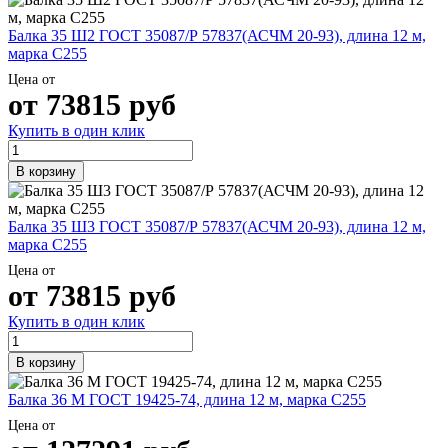
Шина
Фитинги
медная
резьбовые
Балка 35 Ш2 ГОСТ 35087/Р 57837(АСЧМ 20-93), длина 12 м,
Круг
латунные
марка С255
медный
Фитинги
Цена от
(пруток)
резьбовые
от
73815
руб
Лента
стальные
медная
Фитинги
Купить в один клик
Лист
резьбовые
медный
чугунные
В корзину
Труба
Хомуты
медная
стальные
Круг
Труба ВГП
Балка 35 Ш3 ГОСТ 35087/Р 57837(АСЧМ 20-93), длина 12 м,
бронзовый
БУ металл
марка С255
(пруток)
БУ трубы
Олово,
Хомуты
Цена от
cвинец,
стальные
от
73815
руб
цинк,
нихром
Купить в один клик
В корзину
Балка 36 М ГОСТ 19425-74, длина 12 м, марка С255
Цена от