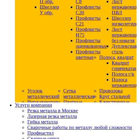
П обр.
С8
Лист
Швеллер
Профлисты
нержавеющ
У обр.
С20
ПВЛ
Профлисты
Швеллер
C21
низколегир
Профлисты
Лист
Н75
нержавеющ
Профлисты
без никеля
оцинкованные
Дуплексная
Профлисты
сталь
цветные
Полоса, квадрат
Квадрат
горячекатан
Полоса г/к
Полоса
нержавеюща
Уголок
Сетка
Проволока
металлический
металлическая
Круг стальной
Нержавеющая
Цветные
Качественные
Услуги компании
сталь
металлы
стали
Резка металла в Москве
Квадрат
Шестигранник
Конструкци
Лазерная резка металла
нержавеющий
дюралевый
сталь
Гибка металла
никельсодержащий
Лист
Круг
Сварочные работы по металлу любой сложности
Круг
дюралевый
горячекатан
Профнастил
нержавеющий
Круг
конструкци
Сварные сетки