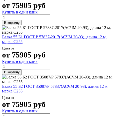
Шина
Фитинги
от
75905
руб
медная
резьбовые
Купить в один клик
Круг
латунные
медный
Фитинги
(пруток)
резьбовые
В корзину
Лента
стальные
медная
Фитинги
Лист
резьбовые
Балка 55 Б1 ГОСТ Р 57837-2017(АСЧМ 20-93), длина 12 м,
медный
чугунные
марка С255
Труба
Хомуты
Цена от
медная
стальные
от
75905
руб
Круг
Труба ВГП
бронзовый
БУ металл
Купить в один клик
(пруток)
БУ трубы
Олово,
Хомуты
В корзину
cвинец,
стальные
цинк,
нихром
Балка 55 Б2 ГОСТ 35087/Р 57837(АСЧМ 20-93), длина 12 м,
марка С255
Цена от
от
75905
руб
Купить в один клик