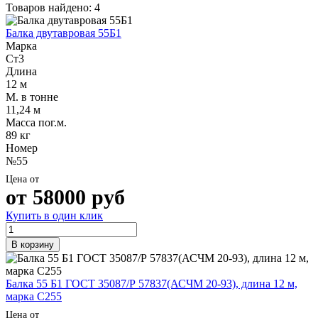
Трубы
Труба
Фланцы
Товаров найдено: 4
нержавеющие
алюминиевая
стальные
электросварные
Уголок
Заглушки
Балка двутавровая 55Б1
AISI
алюминиевый
стальные
Марка
Трубы
Фольга
Тройники
Ст3
нержавеющие
алюминиевая
стальные
Длина
перфорированные
Чушка
Хомуты
12 м
Трубы
алюминиевая
стальные
М. в тонне
нержавеющие
Швеллер
Крепеж
11,24 м
бесшовные
алюминиевый
шуруп-
Масса пог.м.
Шина
шпилька
89 кг
алюминиевая
Опоры
Номер
Шестигранник
стальные
№55
латунный
Компенсато
Цена от
Квадрат
и
от
58000
руб
латунный
вибровставк
Круг
Задвижки
Купить в один клик
латунный
чугунные
(пруток)
Группы
В корзину
Лента
коллекторн
латунная
Ванны и
Лист
сопутствую
Балка 55 Б1 ГОСТ 35087/Р 57837(АСЧМ 20-93), длина 12 м,
латунный
товары
марка С255
Труба
Воздухоотв
латунная
Фитинги
Цена от