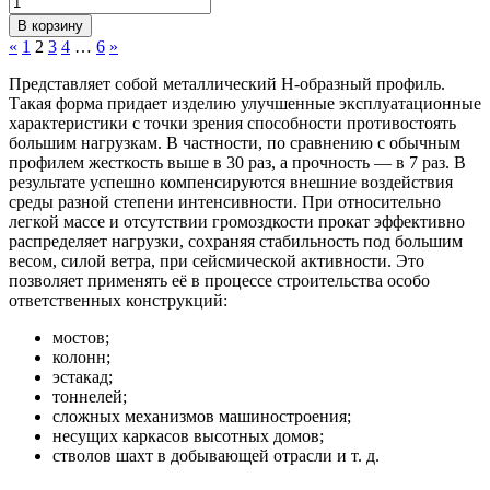
В корзину
«
1
2
3
4
…
6
»
Представляет собой металлический Н-образный профиль.
Такая форма придает изделию улучшенные эксплуатационные
характеристики с точки зрения способности противостоять
большим нагрузкам. В частности, по сравнению с обычным
профилем жесткость выше в 30 раз, а прочность — в 7 раз. В
результате успешно компенсируются внешние воздействия
среды разной степени интенсивности. При относительно
легкой массе и отсутствии громоздкости прокат эффективно
распределяет нагрузки, сохраняя стабильность под большим
весом, силой ветра, при сейсмической активности. Это
позволяет применять её в процессе строительства особо
ответственных конструкций:
мостов;
колонн;
эстакад;
тоннелей;
сложных механизмов машиностроения;
несущих каркасов высотных домов;
стволов шахт в добывающей отрасли и т. д.