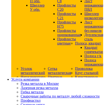
П обр.
С8
Лист
Швеллер
Профлисты
нержавеющ
У обр.
С20
ПВЛ
Профлисты
Швеллер
C21
низколегир
Профлисты
Лист
Н75
нержавеющ
Профлисты
без никеля
оцинкованные
Дуплексная
Профлисты
сталь
цветные
Полоса, квадрат
Квадрат
горячекатан
Полоса г/к
Полоса
нержавеюща
Уголок
Сетка
Проволока
металлический
металлическая
Круг стальной
Нержавеющая
Цветные
Качественные
Услуги компании
сталь
металлы
стали
Резка металла в Москве
Квадрат
Шестигранник
Конструкци
Лазерная резка металла
нержавеющий
дюралевый
сталь
Гибка металла
никельсодержащий
Лист
Круг
Сварочные работы по металлу любой сложности
Круг
дюралевый
горячекатан
Профнастил
нержавеющий
Круг
конструкци
Сварные сетки