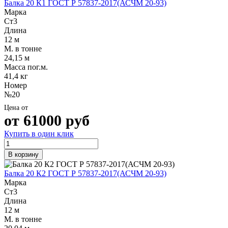
Балка 20 К1 ГОСТ Р 57837-2017(АСЧМ 20-93)
Шина
Фитинги
Марка
медная
резьбовые
Ст3
Круг
латунные
Длина
медный
Фитинги
12 м
(пруток)
резьбовые
М. в тонне
Лента
стальные
24,15 м
медная
Фитинги
Масса пог.м.
Лист
резьбовые
41,4 кг
медный
чугунные
Номер
Труба
Хомуты
№20
медная
стальные
Круг
Труба ВГП
Цена от
бронзовый
БУ металл
от
61000
руб
(пруток)
БУ трубы
Купить в один клик
Олово,
Хомуты
cвинец,
стальные
цинк,
В корзину
нихром
Балка 20 К2 ГОСТ Р 57837-2017(АСЧМ 20-93)
Марка
Ст3
Длина
12 м
М. в тонне