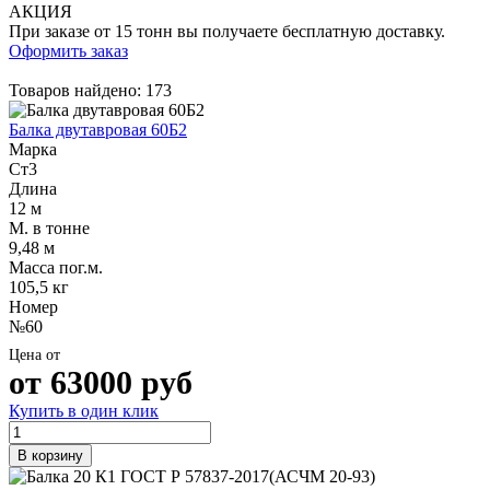
Трубы
Труба
Фланцы
АКЦИЯ
нержавеющие
алюминиевая
стальные
При заказе от 15 тонн вы получаете бесплатную доставку.
электросварные
Уголок
Заглушки
Оформить заказ
AISI
алюминиевый
стальные
Трубы
Фольга
Тройники
Товаров найдено: 173
нержавеющие
алюминиевая
стальные
перфорированные
Чушка
Хомуты
Балка двутавровая 60Б2
Трубы
алюминиевая
стальные
Марка
нержавеющие
Швеллер
Крепеж
Ст3
бесшовные
алюминиевый
шуруп-
Длина
Шина
шпилька
12 м
алюминиевая
Опоры
М. в тонне
Шестигранник
стальные
9,48 м
латунный
Компенсато
Масса пог.м.
Квадрат
и
105,5 кг
латунный
вибровставк
Номер
Круг
Задвижки
№60
латунный
чугунные
Цена от
(пруток)
Группы
от
63000
руб
Лента
коллекторн
латунная
Ванны и
Купить в один клик
Лист
сопутствую
латунный
товары
В корзину
Труба
Воздухоотв
латунная
Фитинги